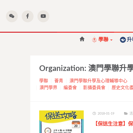
學聯
升
Organization:
澳門學聯升
學聯
薈青
澳門學聯升學及心理輔導中心
澳門學界
編委會
影攝委員會
歷史文化
2018-01-19
活
【保送生注意】保