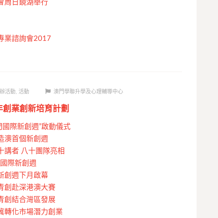
會周日鏡湖舉行
業諮詢會2017
辦活動
,
活動
澳門學聯升學及心理輔導中心
青年創業創新培育計劃
澳門國際新創週”啟動儀式
造澳首個新創週
十講者 八十團隊亮相
門國際新創週
新創週下月啟幕
青創赴深港澳大賽
青創結合灣區發展
冀轉化市場潛力創業