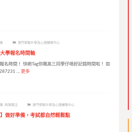
事
澳門學聯升學及心理輔導中心
大學報名時間軸
報名時間！ 快啲Tag你嘅高三同學仔唔好記錯時間啦！ 如
87231 …
更多
事
,
時事關注
澳門學聯升學及心理輔導中心
】做好準備，考試都自然輕鬆點