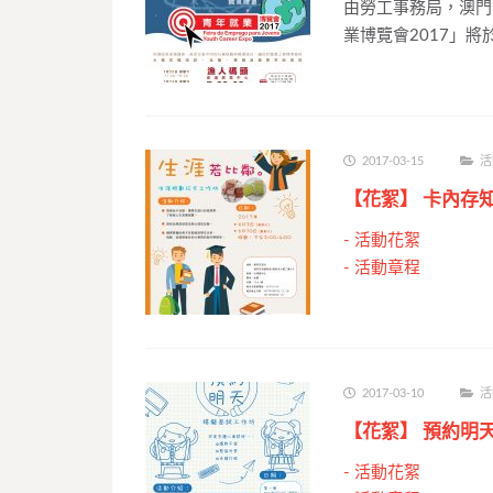
由勞工事務局，澳門
業博覽會2017」將於
2017-03-15
活
【花絮】 卡內存
-
活動花絮
-
活動章程
2017-03-10
活
【花絮】 預約明
-
活動花絮