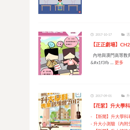
2017-10-17
活
【正正劇場】CH
內地與澳門高等教育展
&#x1f3fb …
更多
2017-09-01
升
【花絮】升大學科
-
【新聞】升大學科
-
升大小測驗（內附