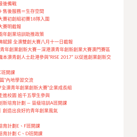
最後備戰
＋售後服務＝生存空間
大賽初創組初賽18隊入圍
大賽明截報
兩年創業培訓助推政策
佛賦歸 全澳雙創大賽八月十一日截報
澳青年創業創新大賽－深港澳青年創新創業大賽澳門賽區
澳青創人士赴港參與“RISE 2017” 以促進創業創新交
C班開課
篇”內地學習交流
17全澳青年創業創新大賽”企業成長組
走進校園 逾千五學生參與
新培育計劃 — 晉級培訓A班開課
｜創造出良好的青年創業風氣
培育計劃E、F班開課
育計劃 C、D班開課