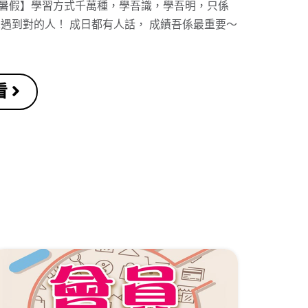
放暑假】學習方式千萬種，學吾識，學吾明，只係
遇到對的人！ 成日都有人話， 成績吾係最重要～
看