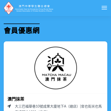
Togg
會員優惠網
澳門抹茶
大三巴福華巷10號成業大廈地下A（總店）|官也街米也馬