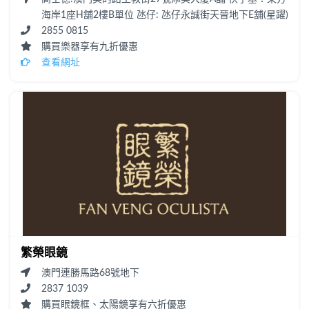
海岸1座H舖2樓B單位 氹仔: 氹仔永誠街天晉地下E舖(星躍)
2855 0815
購買樂器享有九折優惠
查看網址
繁榮眼鏡
澳門連勝馬路68號地下
2837 1039
購買眼鏡框、太陽鏡享有六折優惠