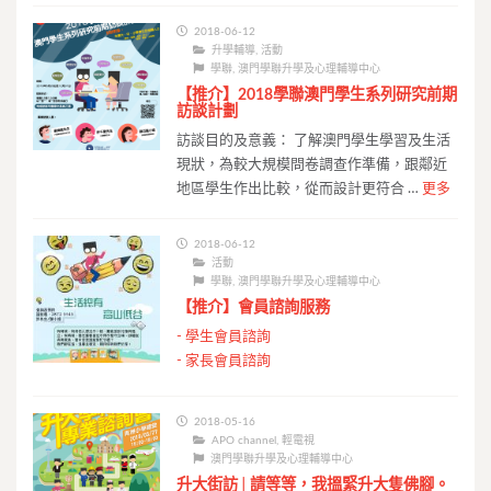
2018-06-12
升學輔導
,
活動
學聯
,
澳門學聯升學及心理輔導中心
【推介】2018學聯澳門學生系列研究前期
訪談計劃
訪談目的及意義： 了解澳門學生學習及生活
現狀，為較大規模問卷調查作準備，跟鄰近
地區學生作出比較，從而設計更符合 …
更多
2018-06-12
活動
學聯
,
澳門學聯升學及心理輔導中心
【推介】會員諮詢服務
-
學生會員諮詢
-
家長會員諮詢
2018-05-16
APO channel
,
輕電視
澳門學聯升學及心理輔導中心
升大街訪│請等等，我搵緊升大隻佛腳。