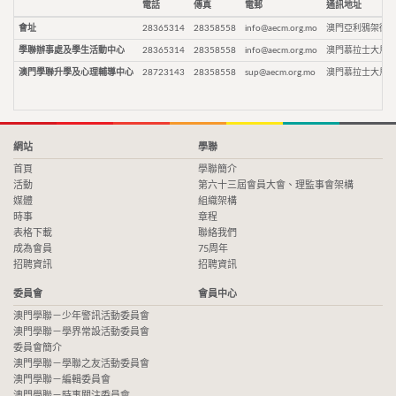
電話
傳真
電郵
通訊地址
會址
28365314
28358558
info@aecm.org.mo
澳門亞利鴉架街9
學聯辦事處及學生活動中心
28365314
28358558
info@aecm.org.mo
澳門慕拉士大馬路
澳門學聯升學及心理輔導中心
28723143
28358558
sup@aecm.org.mo
澳門慕拉士大馬路
網站
學聯
首頁
學聯簡介
活動
第六十三屆會員大會、理監事會架構
媒體
組織架構
時事
章程
表格下載
聯絡我們
成為會員
75周年
招聘資訊
招聘資訊
委員會
會員中心
澳門學聯－少年警訊活動委員會
澳門學聯－學界常設活動委員會
委員會簡介
澳門學聯－學聯之友活動委員會
澳門學聯－編輯委員會
澳門學聯－時事關注委員會