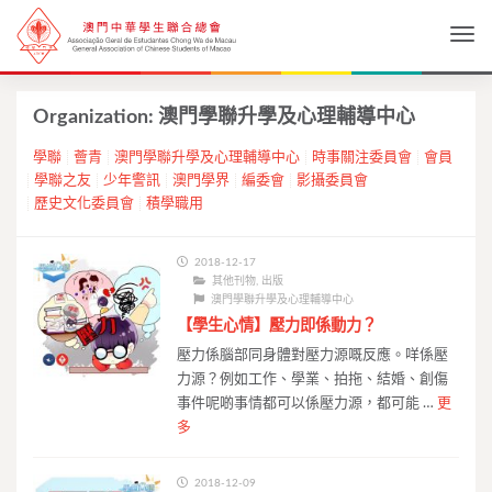
Togg
Organization:
澳門學聯升學及心理輔導中心
學聯
薈青
澳門學聯升學及心理輔導中心
時事關注委員會
會員
學聯之友
少年警訊
澳門學界
編委會
影攝委員會
歷史文化委員會
積學職用
2018-12-17
其他刊物
,
出版
澳門學聯升學及心理輔導中心
【學生心情】壓力即係動力？
壓力係腦部同身體對壓力源嘅反應。咩係壓
力源？例如工作、學業、拍拖、結婚、創傷
事件呢啲事情都可以係壓力源，都可能 …
更
多
2018-12-09