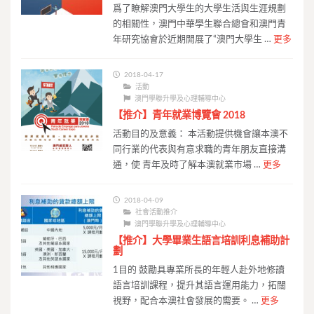
爲了瞭解澳門大學生的大學生活與生涯規劃
的相關性，澳門中華學生聯合總會和澳門青
年研究協會於近期開展了“澳門大學生 …
更多
2018-04-17
活動
澳門學聯升學及心理輔導中心
【推介】青年就業博覽會 2018
活動目的及意義： 本活動提供機會讓本澳不
同行業的代表與有意求職的青年朋友直接溝
通，使 青年及時了解本澳就業市場 …
更多
2018-04-09
社會活動推介
澳門學聯升學及心理輔導中心
【推介】大學畢業生語言培訓利息補助計
劃
1目的 鼓勵具專業所長的年輕人赴外地修讀
語言培訓課程，提升其語言運用能力，拓闊
視野，配合本澳社會發展的需要。 …
更多