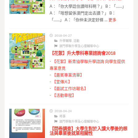
A：「你大學諗住讀咩科啊？」 B：「……」
A：「咁想留係澳門定出去讀？」 B：
「……」 A：「你仲未決定好條 …
更多
2018-04-27
升學輔導
,
活動
澳門學聯升學及心理輔導中心
【花絮】升大學科專業諮詢會2018
-
【花絮】新青協學聯升學諮詢 向學生提供
專業意見
-
【嘉賓專業清單】
-
【宣傳片】
-
【面試工作坊報名】
-
【活動章程】
2018-04-24
時事
澳門學聯升學及心理輔導中心
【問卷調查】大學生對於入讀大學後的想
法與畢業後就業相關性