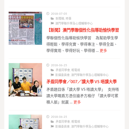
2018-07-05
新聞稿
,
時事
澳門學聯升學及心理輔導中心
【新聞】澳門學聯個性化指導助愉快學習
學聯個性化指導助愉快學習 為幫助學生學
得輕鬆、學得充實、學得專注、學得全面、
學得實用、學得好玩、學得穩 …
更多
2018-06-25
矛盾同學會
,
輕電視
影攝委員會
,
澳門學聯升學及心理輔導中心
矛盾同學會／007／讀大學 VS 唔讀大學
矛盾題目係「讀大學 VS 唔讀大學」 支持唔
讀大學嘅盾方憑住搶矛方格仔 「讀大學可累
積人脈」就贏 …
更多
2018-06-25
矛盾同學會
,
輕電視
影攝委員會
,
澳門學聯升學及心理輔導中心