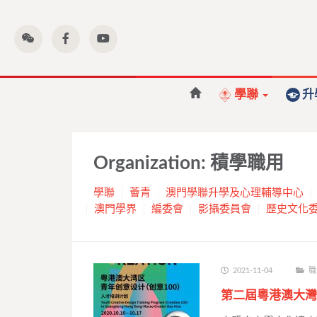
學聯
升
Organization:
積學職用
學聯
薈青
澳門學聯升學及心理輔導中心
澳門學界
編委會
影攝委員會
歷史文化
2021-11-04
職
第二屆粵港澳大灣