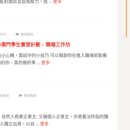
能對面試官造成壓力，我 …
更多
作坊
積學職用
20澳門學生實習計劃 – 職場工作坊
V內的小心機，面試中的小技巧 可以幫助你在進入職場前裝備
場的你，真的做好準 …
更多
地創業
積學職用
) 自然人商業企業主: 又稱個人企業主，亦是舊法所指的獨
人獨立出資，以自 …
更多