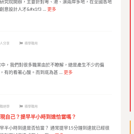
研究院開辦，主要針對粵、港、澳兩岸多地，在全國各地
意設計人才&#x1f3 …
更多
人分享
積學職用
當中，我們對很多職業由於不瞭解，總是產生不少的偏
，有的看著心酸。而到底為甚 …
更多
職絕學
積學職用
現自己？提早半小時到達恰當嗎？
早半小時到達是否恰當？ 通常提早15分鐘到達就已經很