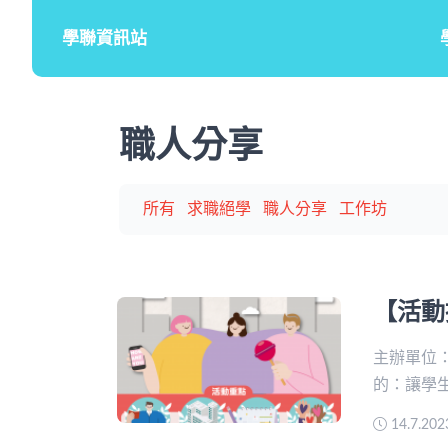
學聯資訊站
職人分享
所有
求職絕學
職人分享
工作坊
【活動
主辦單位
的：讓學
14.7.20