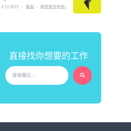
4.11.2021
・
實習
・
極思製作有限公司
直接找你想要的工作