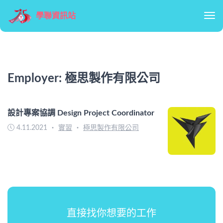
學聯資訊站
Tog
Employer:
極思製作有限公司
設計專案協調 Design Project Coordinator
4.11.2021
・
實習
・
極思製作有限公司
直接找你想要的工作