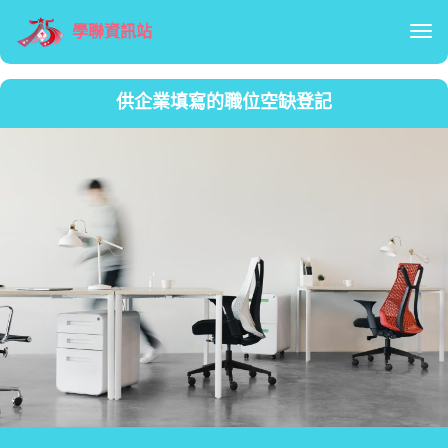
學聯資訊站
Tog
供企業填寫的職位空缺登記