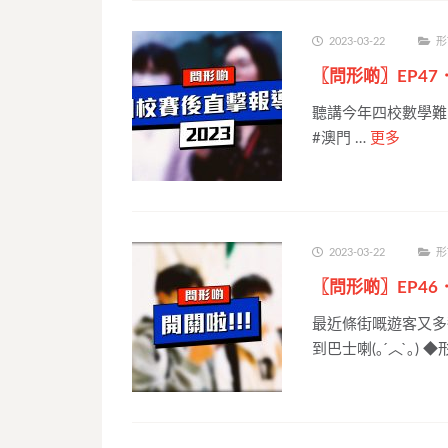
2023-03-22
形
〖問形啲〗EP47
聽講今年四校數學難
#澳門 …
更多
2023-03-22
形
〖問形啲〗EP4
最近條街嘅遊客又多
到巴士喇(｡ ́︿ ̀｡) 