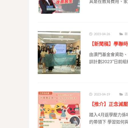
其是在教育費用、家
2023-04-26
新
【新聞稿】學聯時
由澳門基金會資助、
訓計劃2023”日前
2023-04-19
活
【推介】正念減壓
踏入4月返學壓力係
的帶領下 學習如何與