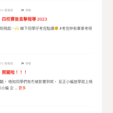
TV
,
輕電視
學聯
．四校賽後直擊報導 2023
到飛起⋯
睇下同學仔考完點講
#考完仲有畢業考呀
TV
,
輕電視
學聯
6．開關啦！！！
翻， 唔知同學們有冇被影響到呢， 反正小編放學就上唔
◆形小編 企 …
更多