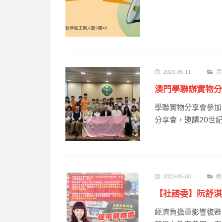
2023-05-11
活
澳門學聯辦實物分
學聯實物分享會參加
分享會，邀請20世紀
2023-05-03
新
【社諮委】阮舒淇
經濟負擔重影響復甦