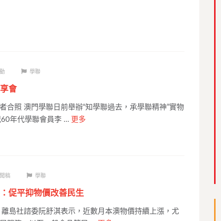
動
學聯
享會
者合照 澳門學聯日前舉辦“知學聯過去，承學聯精神”實物
60年代學聯會員李 …
更多
聞稿
學聯
：促平抑物價改善民生
 離島社諮委阮舒淇表示，近數月本澳物價持續上漲，尤