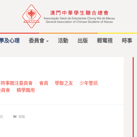
學及心理
委員會
活動
出版
輕電視
時事
時事關注委員會
會員
學聯之友
少年警訊
委員會
積學職用
訊
學聯