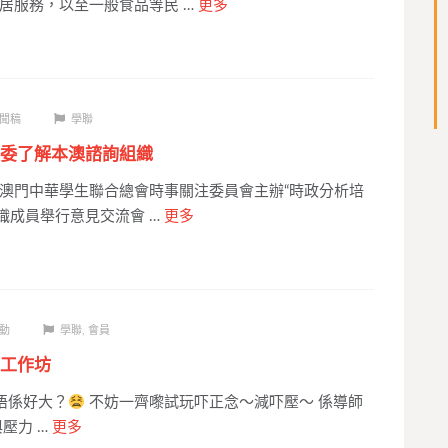
居服務，以至一般食品等民 …
更多
聞稿
學聯
委了解本澳諮詢組織
澳門中華學生聯合總會時事關注委員會主辦“時政分析培
組織成員舉行意見交流會 …
更多
動
學聯
,
會員
工作坊
唔係好大？
不妨一齊嚟試玩吓正念～減吓壓～ 係導師
壓力 …
更多