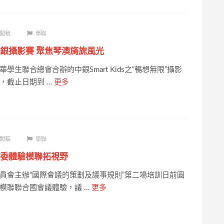
聞稿
學聯
銀攝影賽 聚焦琴澳旖旎風光
學生聯合總會合辦的中銀Smart Kids之“暢想無限”攝影
，截止日期到 …
更多
聞稿
學聯
委體驗模聯拓視野
員會主辦“國際會議的策劃及議事規則”第二場培訓日前圓
模聯聯合國會議體驗，議 …
更多