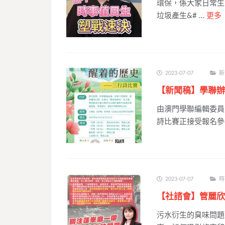
環保，係大家日常生
垃圾產生&# …
更多
2023-07-07
新
【新聞稿】學聯辦
由澳門學聯編輯委員
詩比賽正接受報名參
2023-07-07
時
【社諮會】管麗欣
污水衍生的臭味問題