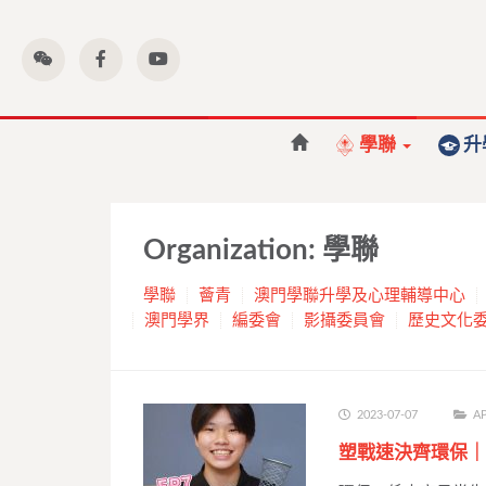
學聯
升
Organization:
學聯
學聯
薈青
澳門學聯升學及心理輔導中心
澳門學界
編委會
影攝委員會
歷史文化
2023-07-07
AP
塑戰速決齊環保｜時