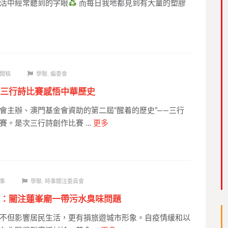
活中經常聽到的字眼
而每日我地都見到有大量的塑膠
聞稿
學聯
,
編委會
三行詩比賽感悟中華歷史
會主辦、澳門基金會資助的第二屆“醒着的歷史”——三行
賽。是次三行詩創作比賽 …
更多
事
學聯
,
時事關注委員會
：關注蓮峯廟一帶污水臭味問題
不但影響居民生活，更有損旅遊城市形象。自疫情緩和以