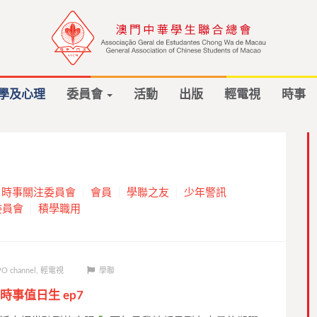
學及心理
委員會
活動
出版
輕電視
時事
時事關注委員會
會員
學聯之友
少年警訊
委員會
積學職用
O channel
,
輕電視
學聯
事值日生 ep7