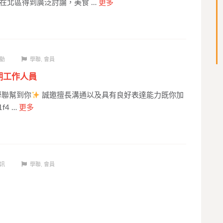
在北區得到廣泛討論，美食 …
更多
動
學聯
,
會員
期工作人員
學聯幫到你
誠邀擅長溝通以及具有良好表達能力既你加
f4 …
更多
訊
學聯
,
會員