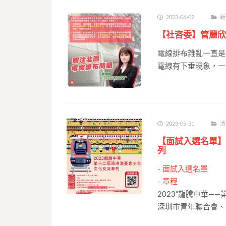
2023-06-02
新
【社咨委】管麗欣
電線排布雜亂一直是
電線有下垂現象，一
2023-05-31
活
【面試入選名單】
列
-
面試入選名單
-
章程
2023“龍騰中華—
深圳市青年聯合會、