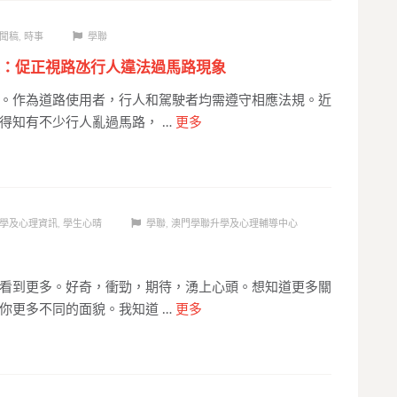
聞稿
,
時事
學聯
：促正視路氹行人違法過馬路現象
。作為道路使用者，行人和駕駛者均需遵守相應法規。近
得知有不少行人亂過馬路， …
更多
學及心理資訊
,
學生心晴
學聯
,
澳門學聯升學及心理輔導中心
看到更多。好奇，衝勁，期待，湧上心頭。想知道更多關
你更多不同的面貌。我知道 …
更多