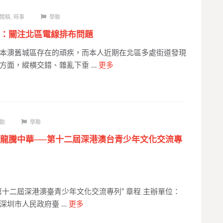
聞稿
,
時事
學聯
：關注北區電線排布問題
本澳舊城區存在的頑疾，而本人近期在北區多處街道發現
方面，縱橫交錯、雜亂下垂 …
更多
動
學聯
龍騰中華──第十二屆深港澳台青少年文化交流專
—第十二屆深港澳臺青少年文化交流專列” 章程 主辦單位：
深圳市人民政府臺 …
更多