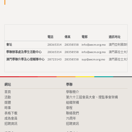
電話
傳真
電郵
通訊地址
會址
28365314
28358558
info@aecm.org.mo
澳門亞利鴉架街9
學聯辦事處及學生活動中心
28365314
28358558
info@aecm.org.mo
澳門慕拉士大馬路
澳門學聯升學及心理輔導中心
28723143
28358558
sup@aecm.org.mo
澳門慕拉士大馬路
網站
學聯
首頁
學聯簡介
活動
第六十三屆會員大會、理監事會架構
媒體
組織架構
時事
章程
表格下載
聯絡我們
成為會員
75周年
招聘資訊
招聘資訊