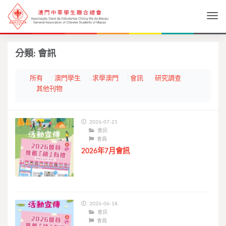
Togg
分類:
會訊
所有
澳門學生
求學澳門
會訊
研究調查
其他刊物
2026-07-21
會訊
會員
2026年7月會訊
2026-06-18
會訊
會員