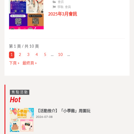
會訊
學聯
,
會員
2025年3月會訊
第 1 頁 / 共 10 頁
1
2
3
4
5
...
10
...
下頁 »
最終頁 »
焦點活動
Hot
【活動推介】「小學雞」周圍玩
2026-07-08