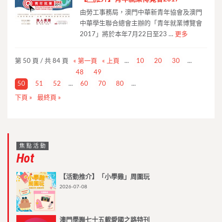
由勞工事務局，澳門中華新青年協會及澳門
中華學生聯合總會主辦的「青年就業博覽會
2017」將於本年7月22日至23 …
更多
第 50 頁 / 共 84 頁
« 第一頁
« 上頁
...
10
20
30
...
48
49
50
51
52
...
60
70
80
...
下頁 »
最終頁 »
焦點活動
Hot
【活動推介】「小學雞」周圍玩
2026-07-08
澳門學聯七十五載愛國之路特刊