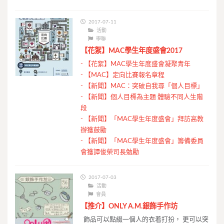
2017-07-11
活動
學聯
【花絮】MAC學生年度盛會2017
-
【花絮】MAC學生年度盛會凝聚青年
-
【MAC】定向比賽報名章程
-
【新聞】MAC：突破自我尋「個人目標」
-
【新聞】個人目標為主題 體驗不同人生階
段
-
【新聞】「MAC學生年度盛會」拜訪高教
辦獲鼓勵
-
【新聞】「MAC學生年度盛會」籌備委員
會獲譚俊榮司長勉勵
2017-07-03
活動
會員
【推介】ONLY A.M.銀飾手作坊
飾品可以點綴一個人的衣着打扮， 更可以突