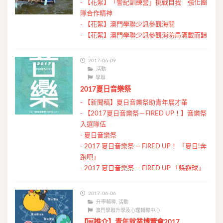
-
【花絮】「警紀訓練營」挑戰自我 強化團
隊合作精神
-
【花絮】澳門學聯少訊參觀海關
-
【花絮】澳門學聯少訊參觀消防局滿載而歸
2017-06-09
活動
學聯
2017夏日音樂祭
-
【新聞稿】夏日音樂祭助青年展才華
-
【2017夏日音樂祭－FIRED UP！】音樂祭
入選隊伍
-
夏日音樂祭
-
2017 夏日音樂祭 — FIRED UP！ 「夏日!奔
跑吧」
-
2017 夏日音樂祭 — FIRED UP 「躲避球」
2017-06-06
升學輔導
,
活動
澳門學聯升學及心理輔導中心
【推介】青年就業博覽會2017