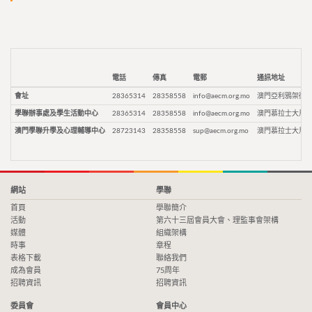
電話
傳真
電郵
通訊地址
會址
28365314
28358558
info@aecm.org.mo
澳門亞利鴉架街9
學聯辦事處及學生活動中心
28365314
28358558
info@aecm.org.mo
澳門慕拉士大馬路
澳門學聯升學及心理輔導中心
28723143
28358558
sup@aecm.org.mo
澳門慕拉士大馬路
網站
學聯
首頁
學聯簡介
活動
第六十三屆會員大會、理監事會架構
媒體
組織架構
時事
章程
表格下載
聯絡我們
成為會員
75周年
招聘資訊
招聘資訊
委員會
會員中心