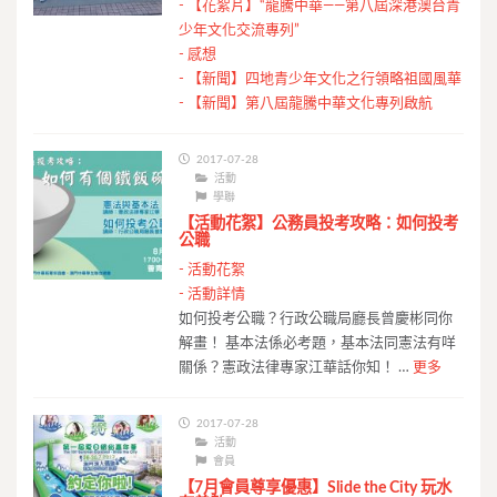
-
【花絮片】“龍騰中華——第八屆深港澳台青
少年文化交流專列”
-
感想
-
【新聞】四地青少年文化之行領略祖國風華
-
【新聞】第八屆龍騰中華文化專列啟航
2017-07-28
活動
學聯
【活動花絮】公務員投考攻略：如何投考
公職
-
活動花絮
-
活動詳情
如何投考公職？行政公職局廳長曾慶彬同你
解畫！ 基本法係必考題，基本法同憲法有咩
關係？憲政法律專家江華話你知！ …
更多
2017-07-28
活動
會員
【7月會員尊享優惠】Slide the City 玩水