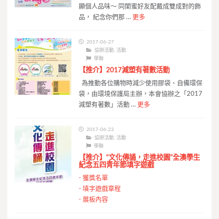
顯個人品味～ 同閨蜜好友配戴成雙成對的飾
品， 紀念你們那 …
更多
2017-06-27
協辦活動
,
活動
學聯
【推介】2017減塑有著數活動
為推動各位購物時減少使用膠袋、自備環保
袋，由環境保護局主辦，本會協辦之「2017
減塑有著數」活動 …
更多
2017-06-23
協辦活動
,
活動
學聯
【推介】“文化傳誦，走進校園”全澳學生
紀念五四青年節填字遊戲
-
獲獎名單
-
填字遊戲章程
-
展板內容