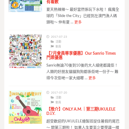
有着數
夏天熱辣辣～ 最好當然係玩下水啦！ 瘋魔全
球的「Slide the City」已經到左澳門漁人碼
頭啦～ 仲有夏 …
更多
2017-07-23
活動
會員
【7月會員尊享優惠】Our Sanrio Times
門票優惠
Sanrio無論70後到10後的大人細佬都識佢！
人類的好朋友貓貓狗狗都係佢哋一份子～ 難
得今次佢哋一家大細嚟 …
更多
2017-07-20
活動
會員
【推介】ONLY A.M.｜第三期UKULELE
D.I.Y.
超受歡迎的UKULELE繪製班捉住暑假的尾巴
～ 開第三期啦！ 如果人生要至少要學識一樣