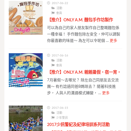
2017-06-22
活動
會員
【推介】ONLY A.M. 麵包手作坊製作
可以為自己的家人朋友製作自己整嘅麵包係
一種幸福！ 手作麵包除左安全，仲可以調製
你最喜歡的味道～ 為左可以令呢個 …
更多
2017-06-16
活動
會員
【推介】ONLY A.M. 親親暑假・宿一宵・
7月暑假～去哪兒？ 除左自己同朋友去交流
團～ 有冇諗過同爸B媽咪去？ 隨著科技進
步， 人與人的溝通模式轉變， …
更多
2017-06-15
活動
少年警訊
2017少訊警紀及紀律培訓系列活動