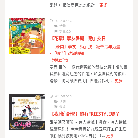
樂器， 相信烏克麗麗絕對 …
更多
2017-07-13
活動
學聯之友
【花絮】學友暑期「勁」技日
-
【新聞】學友「勁」技日凝聚青年力量
-
【通告】改期通知
-
活動詳情
章程 目的： 從有趣輕鬆的競技比賽中增加團
員參與體育運動的興趣，加強團員間的彼此
聯繫。同時讓團員明白團體合作的 …
更多
2017-07-13
活動
會員
【我哋有計傾】你有FREESTYLE嗎？
畢業潮又嚟啦～ 有人選擇出搵食、有人選擇
繼續深造！ 老老實實朝九晚五嘅打工仔生活
讓你感到被剝削? 做個自我FR …
更多