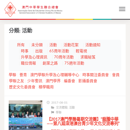
Togg
分類:
活動
所有
未分類
活動
活動花絮
活動通知
時事
出版
65周年活動
輕電視
升學及心理資訊
70周年活動
求職秘笈
職位情報
創業之路
75週年活動
學聯
薈青
澳門學聯升學及心理輔導中心
時事關注委員會
會員
學聯之友
少年警訊
澳門學界
編委會
影攝委員會
歷史文化委員會
積學職用
2017-08-01
交流體驗
,
活動
學聯
【2017澳門學聯暑期交流團】“龍騰中華
——第八屆深港澳台青少年文化交流專列”