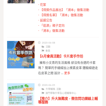
-
花絮
-
【得獎作品展出】「溯本」徵集活動
-
【得獎名單】「溯本」徵集活動
-
延遲公告
-
「追源」親子定向
-
「溯本」徵集活動
2020-06-08
活動
會員
【6月會員活動】卡片套手作坊
擁有小文青的生活風格 卻沒有合適的卡套
嗎？ 簡單的手縫線加上樸素皮革 體驗線遊走
在皮革之間 設計 …
更多
2020-06-05
升學輔導
,
活動
澳門學聯升學及心理輔導中心
【推介】升大無難度 – 微信問功課線上輔
導服務