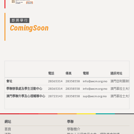
即將舉行
ComingSoon
電話
傳真
電郵
通訊地址
會址
28365314
28358558
info@aecm.org.mo
澳門亞利鴉架街9
學聯辦事處及學生活動中心
28365314
28358558
info@aecm.org.mo
澳門慕拉士大馬路
澳門學聯升學及心理輔導中心
28723143
28358558
sup@aecm.org.mo
澳門慕拉士大馬路
網站
學聯
首頁
學聯簡介