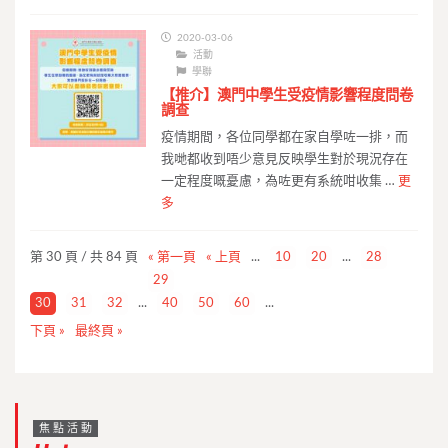
2020-03-06
活動
學聯
【推介】澳門中學生受疫情影響程度問卷
調查
疫情期間，各位同學都在家自學咗一排，而
我哋都收到唔少意見反映學生對於現況存在
一定程度嘅憂慮，為咗更有系統咁收集 …
更
多
第 30 頁 / 共 84 頁
« 第一頁
« 上頁
...
10
20
...
28
29
30
31
32
...
40
50
60
...
下頁 »
最終頁 »
焦點活動