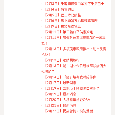
-
【2月3日】乘客須佩戴口罩方可乘搭巴士
-
【2月4日】特首的話
-
【2月5日】巴士時間調整
-
【2月6日】線上學習及心理輔導服務
-
【2月9日】抗疫熱線電話
-
【2月11日】第三輪口罩供應資訊
-
【2月11日】誠邀各位為這場戰"疫"一齊集
氣！
-
【2月13日】多項優惠政策推出，助市民齊
抗疫！
-
【2月13日】眼睛想旅行
-
【2月13日】驚！湖北今日新增確診病例大
幅增加？
-
【2月14日】「疫」境有我哋陪伴你
-
【2月17日】最新消息
-
【2月19日】2盒thx！咦我啲口罩呢？
-
【2月19日】最新消息
-
【2月20日】入境醫學檢查Q&A
-
【2月21日】最新消息
-
【2月22日】提高警惕，慎防受騙