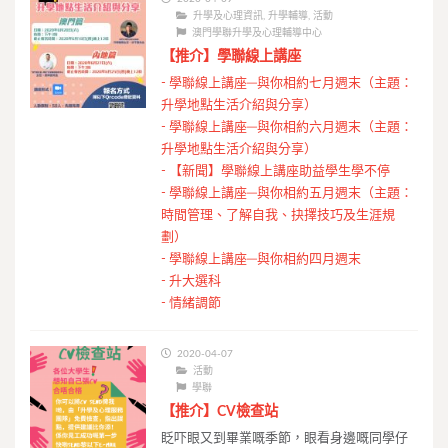
升學及心理資訊
,
升學輔導
,
活動
澳門學聯升學及心理輔導中心
【推介】學聯線上講座
-
學聯線上講座─與你相約七月週末（主題：
升學地點生活介紹與分享）
-
學聯線上講座─與你相約六月週末（主題：
升學地點生活介紹與分享）
-
【新聞】學聯線上講座助益學生學不停
-
學聯線上講座─與你相約五月週末（主題：
時間管理、了解自我、抉擇技巧及生涯規
劃）
-
學聯線上講座─與你相約四月週末
-
升大選科
-
情緒調節
2020-04-07
活動
學聯
【推介】CV檢查站
眨吓眼又到畢業嘅季節，眼看身邊嘅同學仔