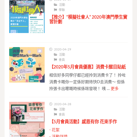
活動
學聯
【推介】“模擬社會人” 2020年澳門學生實
習計劃
2020-04-29
活動
會員
【2020年5月會員優惠】消費卡醒目貼紙
相信好多同學仔都已經拎到消費卡了！ 拎咗
消費卡嘅你一定係好期待快D去消費～ 但係
拎張卡出嚟嘅時候係咪發現！ 咦 …
更多
2020-04-28
活動
會員
【5月會員活動】感恩有你 花束手作
-
花絮
-
活動詳情