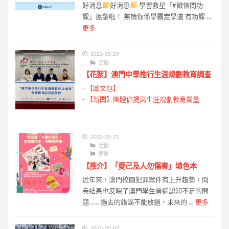
好消息
好消息
學習救星「#微信問功
課」返黎啦！ 無論你係學霸定學渣 有功課 …
更多
2020-05-29
活動
【花絮】澳門中學推行生涯規劃教育調查
-
【圖文包】
-
【新聞】團體倡提高生涯規劃教育質量
2020-05-21
活動
學聯
【推介】「愛己及人勿傷害」填色本
近年來，澳門校園犯罪案件有上升趨勢，問
卷結果也反映了澳門學生普遍認知不足的問
題…… 過去的錯誤不能放過，未來的 …
更多
2020-05-07