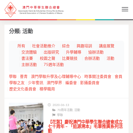
Togg
分類:
活動
所有
社會活動推介
綜合
興趣培訓
講座展覽
交流體驗
出版研究
升學輔導
協辦活動
書法賽
校園之聲
比賽競技
合辦活動
活動
主辦活動
75週年活動
學聯
薈青
澳門學聯升學及心理輔導中心
時事關注委員會
會員
學聯之友
少年警訊
澳門學界
編委會
影攝委員會
歷史文化委員會
積學職用
2020-06-13
70周年活動
,
活動
學聯
【花絮】慶祝澳門中華學生聯合總會成立
七十周年 – 「追源溯本」毛筆推廣系列活
動