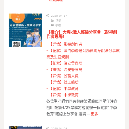
2020-04-17
活動
學聯
【推介】大專x職人經驗分享會（影視創
作者專場）
-
【詳情】影視創作者
-
【花絮】澳門學聯邀公務員現身說法分享就
業及生涯規劃
-
【花絮】治安警察局
-
【詳情】治安警察局
-
【詳情】公職人員
-
【詳情】社工範疇
-
【花絮】中學教育
-
【詳情】中學教育
各位準老師們同有興趣讀師範嘅同學仔注意
啦!!! 黎緊4/29學聯將會開辦一個關於”中學
教育”嘅線上分享會 邀請 …
更多
2020-04-09