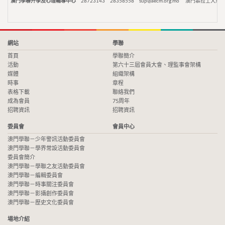
澳門學聯升學及心理輔導中心
28723143
28358558
sup@aecm.org.mo
澳門慕拉士大馬路
網站
學聯
首頁
學聯簡介
活動
第六十三屆會員大會、理監事會架構
媒體
組織架構
時事
章程
表格下載
聯絡我們
成為會員
75周年
招聘資訊
招聘資訊
委員會
會員中心
澳門學聯－少年警訊活動委員會
澳門學聯－學界常設活動委員會
委員會簡介
澳門學聯－學聯之友活動委員會
澳門學聯－編輯委員會
澳門學聯－時事關注委員會
澳門學聯－影攝創作委員會
澳門學聯－歷史文化委員會
場地介紹