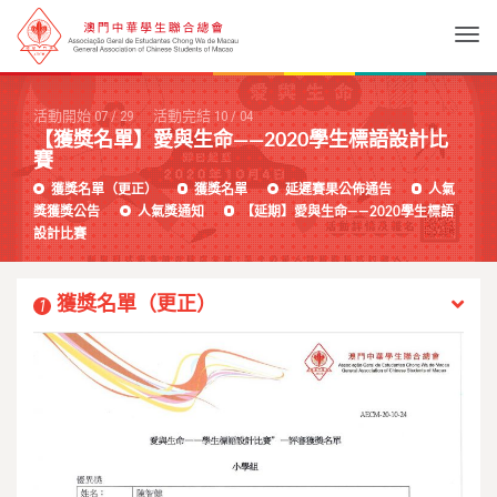
Togg
活動開始
07
/
29
活動完結
10
/
04
【獲獎名單】愛與生命——2020學生標語設計比
賽
獲獎名單（更正）
獲獎名單
延遲賽果公佈通告
人氣
獎獲獎公告
人氣獎通知
【延期】愛與生命——2020學生標語
設計比賽
獲獎名單（更正）
1