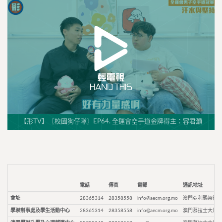
【形TV】〖校園狗仔隊〗EP64. 全運會空手道金牌得主：容君灝
電話
傳真
電郵
通訊地址
會址
28365314
28358558
info@aecm.org.mo
澳門亞利鴉架街9
學聯辦事處及學生活動中心
28365314
28358558
info@aecm.org.mo
澳門慕拉士大馬路