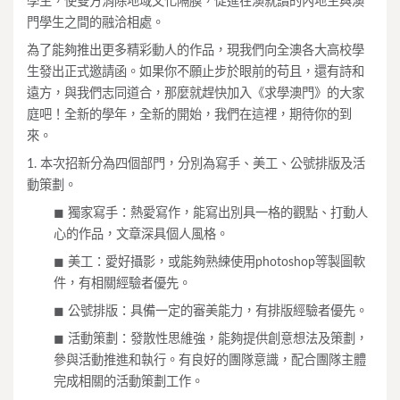
學生，使雙方消除地域文化隔膜，促進在澳就讀的內地生與澳
門學生之間的融洽相處。
為了能夠推出更多精彩動人的作品，現我們向全澳各大高校學
生發出正式邀請函。如果你不願止步於眼前的苟且，還有詩和
遠方，與我們志同道合，那麼就趕快加入《求學澳門》的大家
庭吧！全新的學年，全新的開始，我們在這裡，期待你的到
來。
1. 本次招新分為四個部門，分別為寫手、美工、公號排版及活
動策劃。
◼︎ 獨家寫手：熱愛寫作，能寫出別具一格的觀點、打動人
心的作品，文章深具個人風格。
◼︎ 美工：愛好攝影，或能夠熟練使用photoshop等製圖軟
件，有相關經驗者優先。
◼︎ 公號排版：具備一定的審美能力，有排版經驗者優先。
◼︎ 活動策劃：發散性思維強，能夠提供創意想法及策劃，
參與活動推進和執行。有良好的團隊意識，配合團隊主體
完成相關的活動策劃工作。