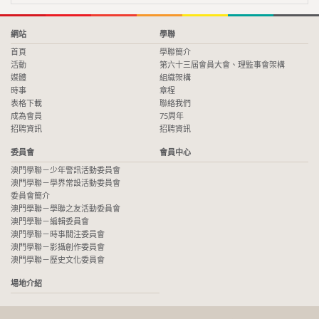
網站
學聯
首頁
學聯簡介
活動
第六十三屆會員大會、理監事會架構
媒體
組織架構
時事
章程
表格下載
聯絡我們
成為會員
75周年
招聘資訊
招聘資訊
委員會
會員中心
澳門學聯－少年警訊活動委員會
澳門學聯－學界常設活動委員會
委員會簡介
澳門學聯－學聯之友活動委員會
澳門學聯－編輯委員會
澳門學聯－時事關注委員會
澳門學聯－影攝創作委員會
澳門學聯－歷史文化委員會
場地介紹