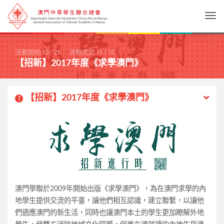
Togg
活動開始
10
/
21
活動完結
11
/
10
【招新】2017年度《求學澳門》
【招新】2017年度《求學澳門》
1
澳門學聯於2009年開始出版《求學澳門》，為在澳門求學的內
地學生提供交流的平臺，讓他們相互認識，建立聯繫，以讓他
們適應澳門的新生活，同時也讓澳門本土的學生更加瞭解外地