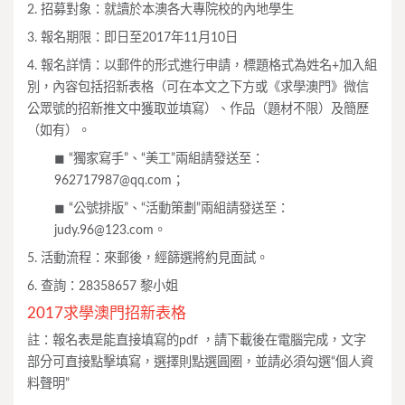
2. 招募對象：就讀於本澳各大專院校的內地學生
3. 報名期限：即日至2017年11月10日
4. 報名詳情：以郵件的形式進行申請，標題格式為姓名+加入組
別，內容包括招新表格（可在本文之下方或《求學澳門》微信
公眾號的招新推文中獲取並填寫）、作品（題材不限）及簡歷
（如有）。
◼︎ “獨家寫手”、“美工”兩組請發送至：
962717987@qq.com
；
◼︎ “公號排版”、“活動策劃”兩組請發送至：
judy.96@123.com
。
5. 活動流程：來郵後，經篩選將約見面試。
6. 查詢：28358657 黎小姐
2017求學澳門招新表格
註
：
報名表是能直接填寫的
pdf ，
請下載後在電腦完成
，
文字
部分可直接點擊填寫
，
選擇則點選圓圈
，
並請必須勾選
“
個人資
料聲明
”