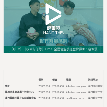
【形TV】〖校園狗仔隊〗EP64. 全運會空手道金牌得主：容君灝
電話
傳真
電郵
通訊地址
會址
28365314
28358558
info@aecm.org.mo
澳門亞利鴉架街9
學聯辦事處及學生活動中心
28365314
28358558
info@aecm.org.mo
澳門慕拉士大馬路
澳門學聯升學及心理輔導中心
28723143
28358558
sup@aecm.org.mo
澳門慕拉士大馬路