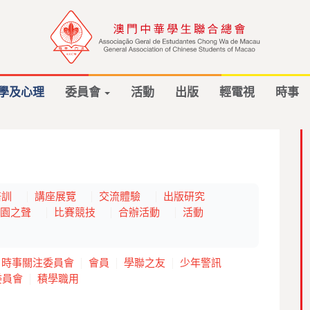
學及心理
委員會
活動
出版
輕電視
時事
培訓
講座展覽
交流體驗
出版研究
園之聲
比賽競技
合辦活動
活動
時事關注委員會
會員
學聯之友
少年警訊
委員會
積學職用