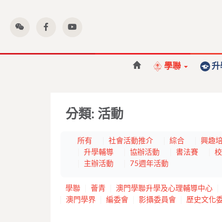
學聯
升
分類:
活動
所有
社會活動推介
綜合
興趣
升學輔導
協辦活動
書法賽
校
主辦活動
75週年活動
學聯
薈青
澳門學聯升學及心理輔導中心
澳門學界
編委會
影攝委員會
歷史文化