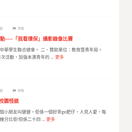
動
學聯
動──「我看環保」攝影錄像比賽
中華學生聯合總會。 二、贊助單位：教育暨青年局。
是次活動，加強本澳青年的 …
更多
動
學聯
-校園怪談
個小朋友叫健健，佢係一個好乖ge肥仔，人見人愛，每
多幾分比佢!但係二十四 …
更多