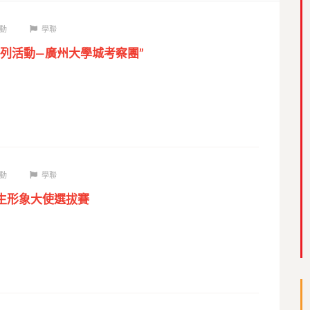
動
學聯
系列活動―廣州大學城考察團”
動
學聯
學生形象大使選拔賽