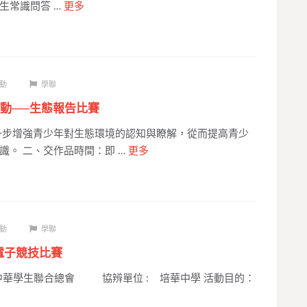
生常識問答 …
更多
動
學聯
動──生態報告比賽
一步增強青少年對生態環境的認知與瞭解，從而提高青少
識。 二、交作品時間：即 …
更多
動
學聯
年電子競技比賽
華學生聯合總會 協辨單位 : 培華中學 活動目的：