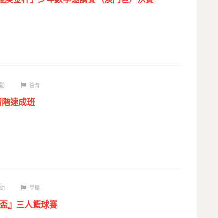
動
薈青
儀初階速成班
動
學聯
薈青盃』三人籃球賽