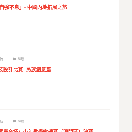
 自強不息」- 中國內地拓展之旅
動
學聯
時裝設計比賽–民族創意篇
動
學聯
華羅庚金杯」少年數學邀請賽（澳門區）決賽