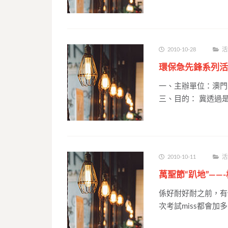
2010-10-28
活
環保急先鋒系列活
一、主辦單位：澳門
三、目的： 冀透過
2010-10-11
活
萬聖節“趴地”——
係好耐好耐之前，有
次考試miss都會加