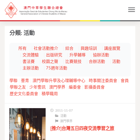
Togg
分類:
活動
所有
社會活動推介
綜合
興趣培訓
講座展覽
交流體驗
出版研究
升學輔導
協辦活動
書法賽
校園之聲
比賽競技
合辦活動
活動
主辦活動
75週年活動
學聯
薈青
澳門學聯升學及心理輔導中心
時事關注委員會
會員
學聯之友
少年警訊
澳門學界
編委會
影攝委員會
歷史文化委員會
積學職用
2011-11-07
活動
澳門學界
[推介]台灣五日四夜交流學習之旅