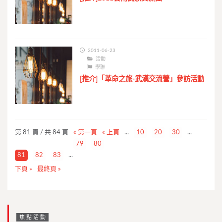
2011-06-23
活動
學聯
[推介]「革命之旅-武漢交流營」參訪活動
第 81 頁 / 共 84 頁
« 第一頁
« 上頁
...
10
20
30
...
79
80
81
82
83
...
下頁 »
最終頁 »
焦點活動