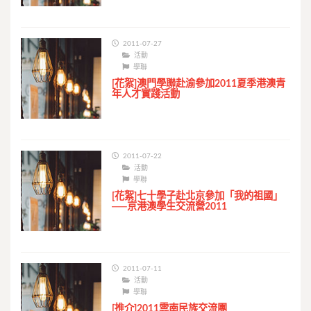
2011-07-27
活動
學聯
[花絮]澳門學聯赴渝參加2011夏季港澳青
年人才實踐活動
2011-07-22
活動
學聯
[花絮]七十學子赴北京參加「我的祖國」
──京港澳學生交流營2011
2011-07-11
活動
學聯
[推介]2011雲南民族交流團