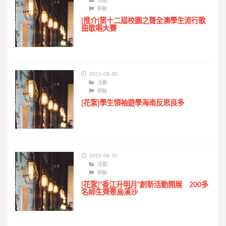
活動
學聯
[推介]第十二屆校園之聲全澳學生流行歌
曲歌唱大賽
2011-08-30
活動
學聯
[花絮]學生領袖遊學海南反思良多
2011-08-30
活動
學聯
[花絮]“香江升明月”創新活動開展 200多
名師生齊聚烏溪沙