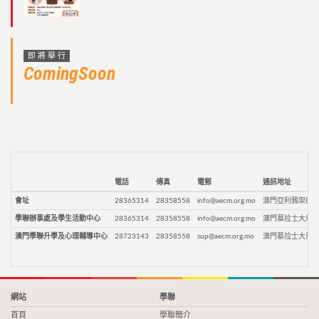
即將舉行
ComingSoon
電話
傳真
電郵
通訊地址
會址
28365314
28358558
info@aecm.org.mo
澳門亞利鴉架街9
學聯辦事處及學生活動中心
28365314
28358558
info@aecm.org.mo
澳門慕拉士大馬路
澳門學聯升學及心理輔導中心
28723143
28358558
sup@aecm.org.mo
澳門慕拉士大馬路
網站
學聯
首頁
學聯簡介