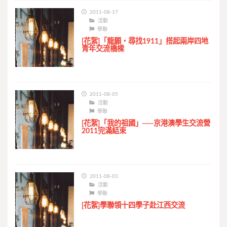
2011-08-17
活動
學聯
[花絮]「龍願‧尋找1911」搭起兩岸四地
青年交流橋樑
2011-08-05
活動
學聯
[花絮]「我的祖國」──京港澳學生交流營
2011完滿結束
2011-08-03
活動
學聯
[花絮]學聯領十四學子赴江西交流