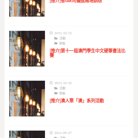
[推介]智talk司儀進階培訓班
2011-10-12
活動
學聯
[推介]第十一屆澳門學生中文硬筆書法比
賽
2011-10-10
活動
學聯
[推介]澳人聚「澳」系列活動
2011-09-27