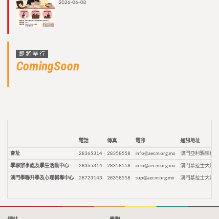
2026-06-08
即將舉行
ComingSoon
電話
傳真
電郵
通訊地址
會址
28365314
28358558
info@aecm.org.mo
澳門亞利鴉架街9
學聯辦事處及學生活動中心
28365314
28358558
info@aecm.org.mo
澳門慕拉士大馬路
澳門學聯升學及心理輔導中心
28723143
28358558
sup@aecm.org.mo
澳門慕拉士大馬路