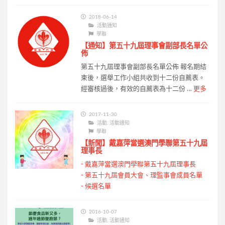
2018-06-14
活動通知
學聯
【通知】第五十九屆理事會副部長名單公
佈
第五十九屆理事會副部長名單公佈 報名期結
束後，選舉工作小組共收到十二份自薦表。
經審核過後，有效的自薦表為十二份 …
更多
2017-11-30
活動
,
活動通知
學聯
【新聞】戴嘉萍當選澳門學聯第五十九屆
理事長
-
戴嘉萍當選澳門學聯第五十九屆理事長
-
第五十九屆會員大會、理監事會成員名單
-
候選名單
2016-10-07
活動
,
活動通知