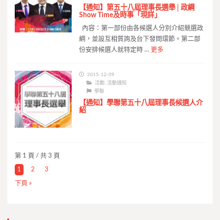
【通知】第五十八屆理事長選舉│政綱
Show Time及時事「現詳」
內容：第一部份由各候選人分別介紹競選政
綱，並設互相質詢及台下發問環節。第二部
份安排候選人就特定時 …
更多
2015-12-09
活動
,
活動通知
學聯
【通知】學聯第五十八屆理事長候選人介
紹
第 1 頁 / 共 3 頁
1
2
3
下頁 »