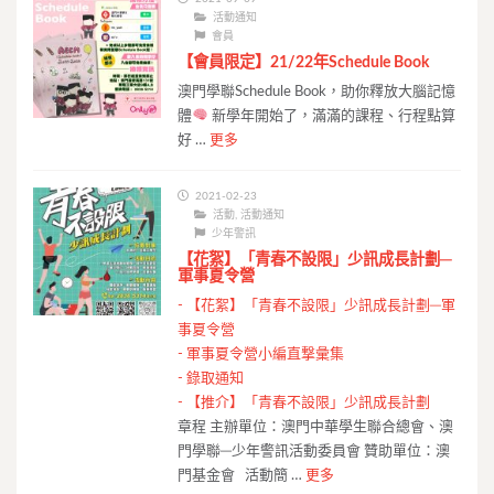
活動通知
會員
【會員限定】21/22年Schedule Book
澳門學聯Schedule Book，助你釋放大腦記憶
體
新學年開始了，滿滿的課程、行程點算
好 …
更多
2021-02-23
活動
,
活動通知
少年警訊
【花絮】「青春不設限」少訊成長計劃─
軍事夏令營
-
【花絮】「青春不設限」少訊成長計劃─軍
事夏令營
-
軍事夏令營小編直撃彙集
-
錄取通知
-
【推介】「青春不設限」少訊成長計劃
章程 主辦單位：澳門中華學生聯合總會、澳
門學聯─少年警訊活動委員會 贊助單位：澳
門基金會 活動簡 …
更多