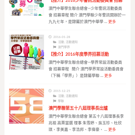
【推介】2016少年警訊活動委員會 招募
澳門中華學生聯合總會—少年警訊活動委員
會 招募章程 簡介 澳門學聯少年警訊開辦於一
九九七年，是隸屬於澳門中華學 …
更多
2016-01-28
活動
,
活動通知
澳門學界
【推介】2016年度學界招募活動
澳門中華學生聯合總會—學界常設活動委員
會 招募章程 簡介 澳門學界常設活動委員會
（下稱「學界」）是隸屬學聯 …
更多
2015-12-25
活動
,
活動通知
學聯
澳門學聯第五十八屆理事長出爐
澳門中華學生聯合總會 第五十八屆理事長李
兆祖 高票當選 理事 朱雪婷、吳玉珍、杜欣
琪、李美嘉、李浩邦、李偉豪、 …
更多