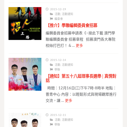
2015-12-19
活動
,
活動通知
編委會
【推介】學聯編輯委員會招募
編輯委員會招募申請表《–按此下載 澳門學
聯編輯委員會 招募章程 招募澳門各大專院
校絲打巴打！ & …
更多
2015-12-14
活動
,
活動通知
學聯
【通知】第五十八屆理事長選舉│真情對
話
時間：12月16日(三)下午7時-8時半 地點：
薈青中心 內容：以輕鬆形式與現場觀眾進行
交流，讓 …
更多
2015-12-11
活動
,
活動通知
學聯