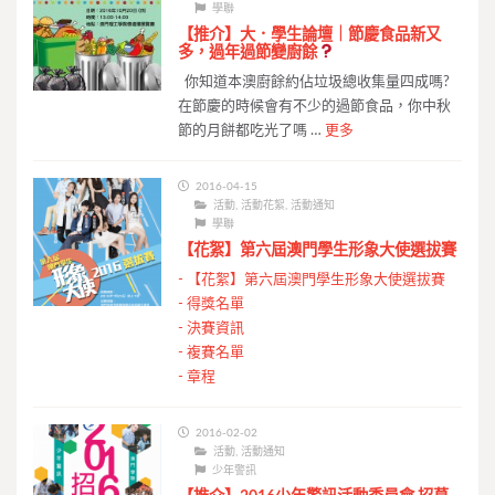
學聯
【推介】大．學生論壇｜節慶食品新又
多，過年過節變廚餘
你知道本澳廚餘約佔垃圾總收集量四成嗎?
在節慶的時候會有不少的過節食品，你中秋
節的月餅都吃光了嗎 …
更多
2016-04-15
活動
,
活動花絮
,
活動通知
學聯
【花絮】第六屆澳門學生形象大使選拔賽
-
【花絮】第六屆澳門學生形象大使選拔賽
-
得獎名單
-
決賽資訊
-
複賽名單
-
章程
2016-02-02
活動
,
活動通知
少年警訊