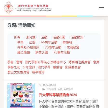
Togg
分類:
活動通知
所有
未分類
活動
活動花絮
活動通知
時事
出版
65周年活動
輕電視
升學及心理資訊
70周年活動
求職秘笈
職位情報
創業之路
75週年活動
學聯
薈青
澳門學聯升學及心理輔導中心
時事關注委員會
會員
學聯之友
少年警訊
澳門學界
編委會
影攝委員會
歷史文化委員會
積學職用
2024-09-09
升學輔導
,
活動
,
活動通知
升大學科專業諮詢會2024
升大學科專業諮詢會2024 章程 主辦：澳門
中華學生聯合總會、澳門中華新青年協會 資