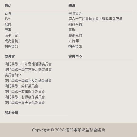
網站
學聯
首頁
學聯簡介
活動
第六十三屆會員大會、理監事會架構
媒體
組織架構
時事
章程
表格下載
聯絡我們
成為會員
75周年
招聘資訊
招聘資訊
委員會
會員中心
澳門學聯－少年警訊活動委員會
澳門學聯－學界常設活動委員會
委員會簡介
澳門學聯－學聯之友活動委員會
澳門學聯－編輯委員會
澳門學聯－時事關注委員會
澳門學聯－影攝創作委員會
澳門學聯－歷史文化委員會
場地介紹
Copyright © 2026 澳門中華學生聯合總會