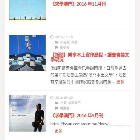
《求學澳門》2016 年11月刊
2016-11-18
新聞稿
,
時事
編委會
【新聞】樂享本土寫作歷程，讀書會論文
學現況
“悅讀”讀書會至今已舉辦四期，日前剛過去
的第四期活動主題為“澳門本土文學”，活動
有幸邀請到中國作家協會會員的澳 …
更多
2016-09-23
出版
,
求學澳門
編委會
《求學澳門》2016 年9月刊
https://issuu.com/aecmmo/docs/________________
…
更多