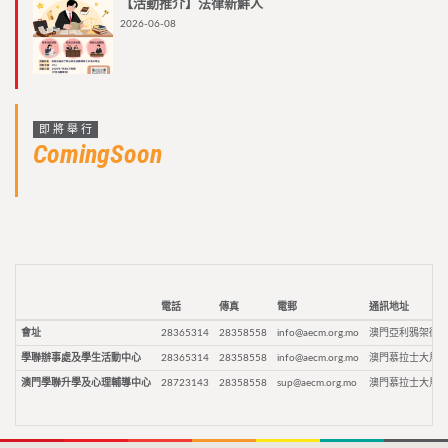
【活動推介】法律新鮮人
2026-06-08
即將舉行
ComingSoon
電話
傳真
電郵
通訊地址
會址
28365314
28358558
info@aecm.org.mo
澳門亞利鴉架街9
學聯辦事處及學生活動中心
28365314
28358558
info@aecm.org.mo
澳門慕拉士大馬路
澳門學聯升學及心理輔導中心
28723143
28358558
sup@aecm.org.mo
澳門慕拉士大馬路