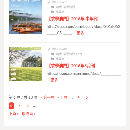
2016-06-15
出版
,
求學澳門
編委會
【求學澳門】2016年 半年刊
http://issuu.com/aecmbuddy/docs/20160527-
______05-_____ …
更多
2016-06-01
出版
,
求學澳門
,
綜合
編委會
【求學澳門】2016年5月刊
https://issuu.com/aecmmo/docs/________________
…
更多
第 6 頁 / 共 10 頁
« 第一頁
« 上頁
...
4
5
6
7
8
...
下頁 »
最終頁 »