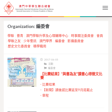
Togg
Organization:
編委會
學聯
薈青
澳門學聯升學及心理輔導中心
時事關注委員會
會員
學聯之友
少年警訊
澳門學界
編委會
影攝委員會
歷史文化委員會
積學職用
2017-06-05
活動
編委會
【比賽結果】“與書為友”讀書心得徵文比
賽
-
比賽結果
-
【新聞】讀後感比賽延至9月底截止
-
章程