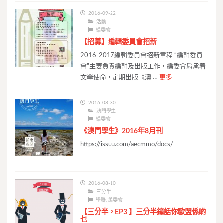
2016-09-22
活動
編委會
【招募】編輯委員會招新
2016-2017編輯委員會招新章程 “編輯委員
會”主要負責編輯及出版工作，編委會肩承着
文學使命，定期出版《澳 …
更多
2016-08-30
澳門學生
編委會
《澳門學生》2016年8月刊
https://issuu.com/aecmmo/docs/____________083
2016-08-10
三分半
學聯
,
編委會
【三分半。EP3 】三分半鐘話你歐盟係啲
乜