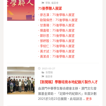
學聯
,
編委會
75後學聯人展望
-
廖志漢：75後學聯人展望
-
歐陽偉然：75後學聯人展望
-
甘惠珊：75後學聯人展望
-
陳嘉敬：75後學聯人展望
-
鄭妙思：75後學聯人展望
-
鄧婷殷：75後學聯人展望
-
李結仁：75後學聯人展望
-
黃才試：75後學聯人展望
-
黃潔貞：75後學聯人展望
2025-03-27
新聞稿
編委會
【新聞稿】學聯培育本地紀錄片製作人才
由澳門中華學生聯合總會主辦，澳門文化發
展基金資助，「記錄中的紀錄片」年度計劃
2025於3月23日展開，此培訓活 …
更多