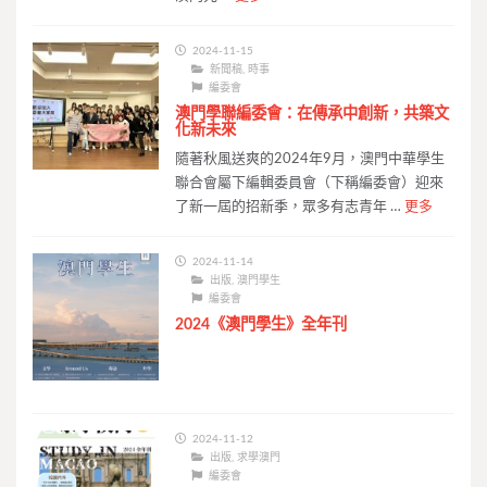
2024-11-15
新聞稿
,
時事
編委會
澳門學聯編委會：在傳承中創新，共築文
化新未來
隨著秋風送爽的2024年9月，澳門中華學生
聯合會屬下編輯委員會（下稱編委會）迎來
了新一屆的招新季，眾多有志青年 …
更多
2024-11-14
出版
,
澳門學生
編委會
2024《澳門學生》全年刊
2024-11-12
出版
,
求學澳門
編委會