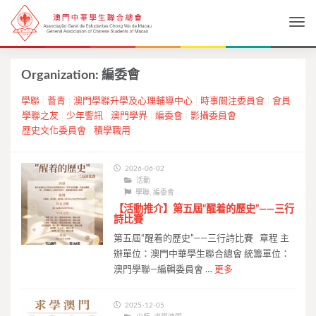
Togg
Organization:
編委會
學聯
薈青
澳門學聯升學及心理輔導中心
時事關注委員會
會員
學聯之友
少年警訊
澳門學界
編委會
影攝委員會
歷史文化委員會
積學職用
2026-06-02
活動
學聯
,
編委會
【活動推介】第五屆“醒着的歷史”——三行
詩比賽
第五屆“醒着的歷史”——三行詩比賽 章程 主
辦單位：澳門中華學生聯合總會 統籌單位：
澳門學聯—編輯委員會 …
更多
2025-12-05