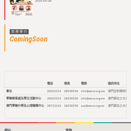
2026-06-08
即將舉行
ComingSoon
電話
傳真
電郵
通訊地址
會址
28365314
28358558
info@aecm.org.mo
澳門亞利鴉架街9
學聯辦事處及學生活動中心
28365314
28358558
info@aecm.org.mo
澳門慕拉士大馬路
澳門學聯升學及心理輔導中心
28723143
28358558
sup@aecm.org.mo
澳門慕拉士大馬路
網站
學聯