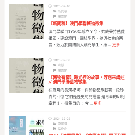
2025-02-10
新聞稿
編委會
【新聞稿】澳門學聯舊物徵集
澳門學聯自1950年成立至今，始終秉持熱愛
祖國、建設澳門、團結學界、參與社會的宗
旨，致力於團結廣大澳門學生，推 …
更多
2025-02-08
出版
編委會
【舊物有情】時光裡的故事，等您來講述
// 澳門學聯舊物徵集
在歲月的長河裡 每一件舊物都承載著一段珍
貴的回憶 它們是歷史的見證者 是青春的印記
章程 1、 徵集目的： 今 …
更多
2024-12-05
新聞稿
編委會