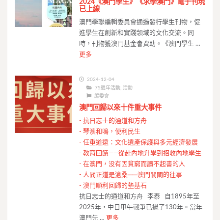
2024《澳門學生》《求學澳門》電子刊現
已上線
澳門學聯編輯委員會通過發行學生刊物，促
進學生在創新和實踐領域的文化交流。同
時，刊物獲澳門基金會資助。《澳門學生 …
更多
2024-12-04
75週年活動
,
活動
編委會
澳門回歸以來十件重大事件
-
抗日志士的通道和方舟
-
琴澳和鳴，便利民生
-
任重道遠：文化遺產保護與多元經濟發展
-
教育回饋——從赴內地升學到招收內地學生
-
在澳門，没有因貧窮而讀不起書的人
-
人間正道是滄桑──澳門關閘的往事
-
澳門順利回歸的墊基石
抗日志士的通道和方舟 李泰 自1895年至
2025年，中日甲午戰爭已過了130年。當年
澳門先 …
更多