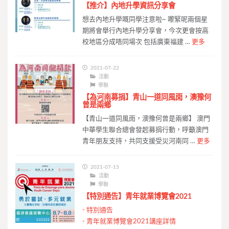
【推介】內地升學資訊分享會
想去內地升學嘅同學注意啦~ 嚟緊呢兩個星
期將會舉行內地升學分享會，今次更會按高
校地區分成唔同場次 包括廣東福建 …
更多
2021-07-22
活動
學聯
【為河南募捐】青山一道同風雨，澳豫何
曾是兩鄉
【青山一道同風雨，澳豫何曾是兩鄉】 澳門
中華學生聯合總會發起募捐行動，呼籲澳門
青年朋友支持，共同支援受災河南同 …
更多
2021-07-15
活動
學聯
【特別通告】青年就業博覽會2021
-
特別通告
-
青年就業博覽會2021講座詳情