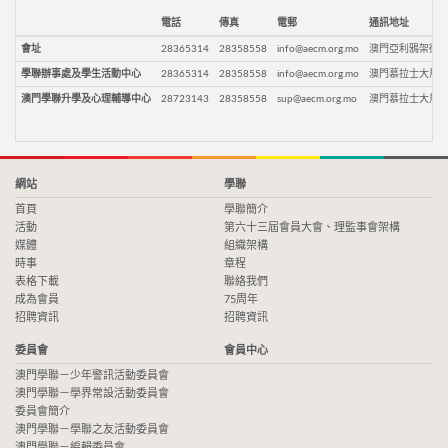
電話
傳真
電郵
通訊地址
會址
28365314
28358558
info@aecm.org.mo
澳門亞利鴉架街9
學聯辦事處及學生活動中心
28365314
28358558
info@aecm.org.mo
澳門慕拉士大馬路
澳門學聯升學及心理輔導中心
28723143
28358558
sup@aecm.org.mo
澳門慕拉士大馬路
網站
學聯
首頁
學聯簡介
活動
第六十三屆會員大會、理監事會架構
媒體
組織架構
時事
章程
表格下載
聯絡我們
成為會員
75周年
招聘資訊
招聘資訊
委員會
會員中心
澳門學聯－少年警訊活動委員會
澳門學聯－學界常設活動委員會
委員會簡介
澳門學聯－學聯之友活動委員會
澳門學聯－編輯委員會