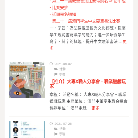
-
第二十一屆硬筆書法比賽得獎名單-初中組
-
比賽安排
-
延期報名通知
-
第二十一屆澳門學生中文硬筆書法比賽
一、宗旨：為弘揚祖國優秀文化傳統，提高
學生規範書寫漢字的能力；進一步培養學生
寫字、練字的興趣，提升中文硬筆書法 …
更
多
2021-08-02
活動
學聯
【推介】大專X職人分享會 – 職業遊戲玩
家
章程： 活動名稱︰ 大專X職人分享會 – 職業
遊戲玩家 主辦單位︰ 澳門中華學生聯合總會
協辦單位︰ 澳門電競 …
更多
2021-07-28
活動
學聯