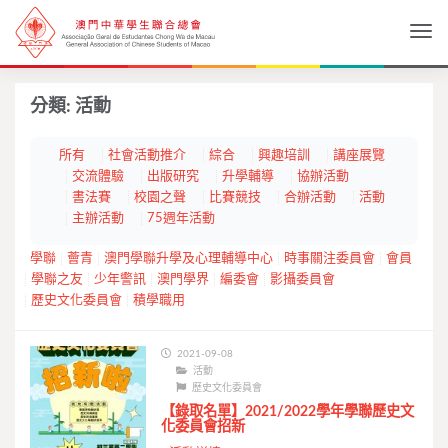
Togg
分類:
活動
所有
社會活動推介
綜合
興趣培訓
講座展覽
交流體驗
出版研究
升學輔導
協辦活動
書法賽
校園之聲
比賽競技
合辦活動
活動
主辦活動
75週年活動
學聯
薈青
澳門學聯升學及心理輔導中心
時事關注委員會
會員
學聯之友
少年警訊
澳門學界
編委會
影攝委員會
歷史文化委員會
積學職用
2021-09-08
活動
歷史文化委員會
【錄取名單】2021/2022學年學聯歷史文
化委員會招新