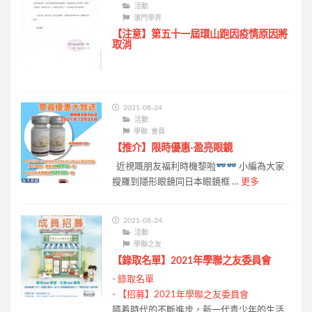
活動
澳門學界
【注意】第五十一屆環山跑因疫情原因將
取消
2021-08-24
活動
學聯
,
會員
【推介】限時優惠-盈亮眼鏡
近視嘅朋友福利時機黎啦
小編為大家
搜羅到隱形眼鏡同日本眼鏡框 …
更多
2021-08-24
活動
學聯之友
【錄取名單】2021年學聯之友委員會
-
錄取名單
-
【招募】2021年學聯之友委員會
隨着時代的不斷進步，新一代青少年的生活