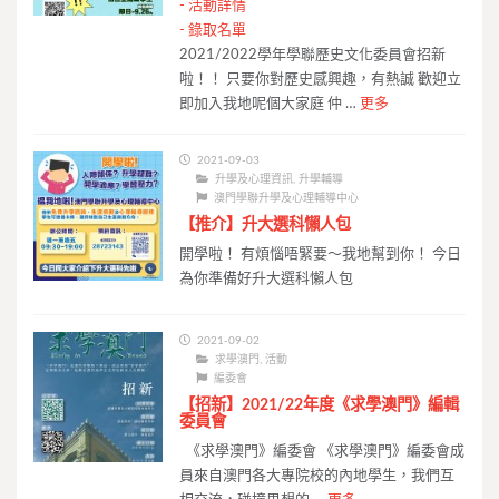
-
活動詳情
-
錄取名單
2021/2022學年學聯歷史文化委員會招新
啦！！ 只要你對歷史感興趣，有熱誠 歡迎立
即加入我地呢個大家庭 仲 …
更多
2021-09-03
升學及心理資訊
,
升學輔導
澳門學聯升學及心理輔導中心
【推介】升大選科懶人包
開學啦！ 有煩惱唔緊要～我地幫到你！ 今日
為你準備好升大選科懶人包
2021-09-02
求學澳門
,
活動
編委會
【招新】2021/22年度《求學澳門》編輯
委員會
《求學澳門》編委會 《求學澳門》編委會成
員來自澳門各大專院校的內地學生，我們互