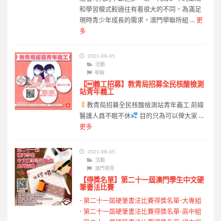
和學習模式較過往有着很大的不同，為滿足
現時青少年成長的需求，澳門學聯所組 …
更
多
2021-08-05
活動
學聯
【義工招募】教青局招募全民核酸檢測
站青年義工
教青局招募全民核酸檢測站青年義工 前線
醫護人員不眠不休
目的只為可以俾大家 …
更多
2021-08-05
活動
澳門學界
【得獎名單】第二十一屆澳門學生中文硬
筆書法比賽
-
第二十一屆硬筆書法比賽得獎名單-大專組
-
第二十一屆硬筆書法比賽得獎名單-高中組