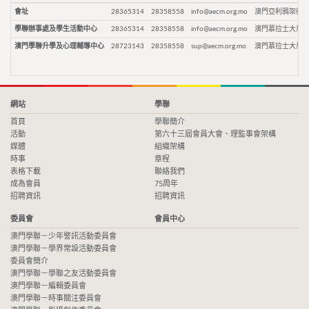
會址
28365314
28358558
info@aecm.org.mo
澳門亞利鴉架街9
學聯辦事處及學生活動中心
28365314
28358558
info@aecm.org.mo
澳門慕拉士大馬路
澳門學聯升學及心理輔導中心
28723143
28358558
sup@aecm.org.mo
澳門慕拉士大馬路
網站
學聯
首頁
學聯簡介
活動
第六十三屆會員大會、理監事會架構
媒體
組織架構
時事
章程
表格下載
聯絡我們
成為會員
75周年
招聘資訊
招聘資訊
委員會
會員中心
澳門學聯－少年警訊活動委員會
澳門學聯－學界常設活動委員會
委員會簡介
澳門學聯－學聯之友活動委員會
澳門學聯－編輯委員會
澳門學聯－時事關注委員會