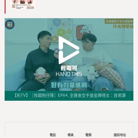
【形TV】〖校園狗仔隊〗EP64. 全運會空手道金牌得主：容君灝
電話
傳真
電郵
通訊地址