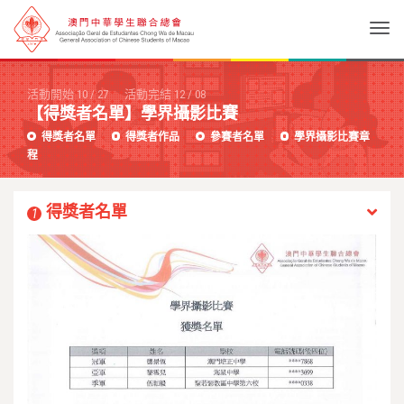
Togg
活動開始
10
/
27
活動完結
12
/
08
【得獎者名單】學界攝影比賽
得獎者名單
得獎者作品
參賽者名單
學界攝影比賽章
程
得獎者名單
1