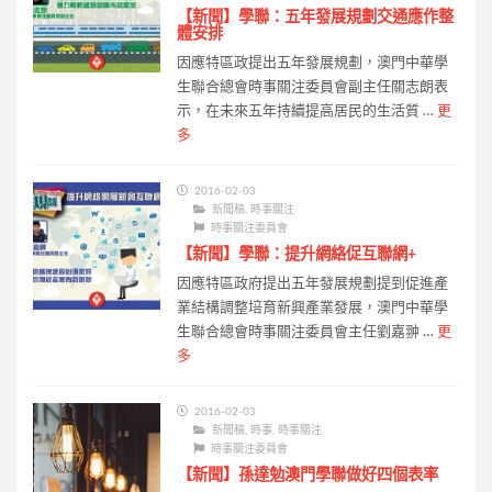
【新聞】學聯：五年發展規劃交通應作整
體安排
因應特區政提出五年發展規劃，澳門中華學
生聯合總會時事關注委員會副主任關志朗表
示，在未來五年持續提高居民的生活質 …
更
多
2016-02-03
新聞稿
,
時事關注
時事關注委員會
【新聞】學聯：提升網絡促互聯網+
因應特區政府提出五年發展規劃提到促進產
業結構調整培育新興產業發展，澳門中華學
生聯合總會時事關注委員會主任劉嘉翀 …
更
多
2016-02-03
新聞稿
,
時事
,
時事關注
時事關注委員會
【新聞】孫達勉澳門學聯做好四個表率