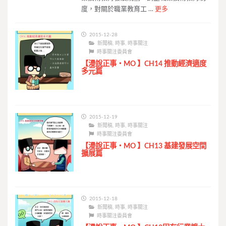
度，對關於職業教育工 …
更多
2015-12-28
新聞稿
,
時事
,
時事關注
時事關注委員會
【漫說正事・MO 】CH14 推動經濟適度
多元篇
2015-12-19
新聞稿
,
時事
,
時事關注
時事關注委員會
【漫說正事・MO 】CH13 基建發展空間
擴展篇
2015-12-18
新聞稿
,
時事
,
時事關注
時事關注委員會