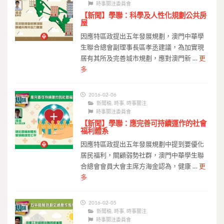
時事關注委員會
【新聞】學聯：科學及人性化規劃公共房
屋
因應特區政提出五年發展規劃，澳門中華學
生聯合總會副理事長區孝丞建議，為加實現
居有其所及完善城市規劃，應對澳門新 …
更
多
2016-02-06
新聞稿
,
時事
,
時事關注
時事關注委員會
【新聞】學聯：應完善可持續運作的社會
福利體系
因應特區政提出五年發展規劃中提到要優化
居民福利，關顧弱勢社群，澳門中華學生聯
合總會會員大會主席方海金認為，健康 …
更
多
2016-02-05
新聞稿
,
時事
,
時事關注
時事關注委員會