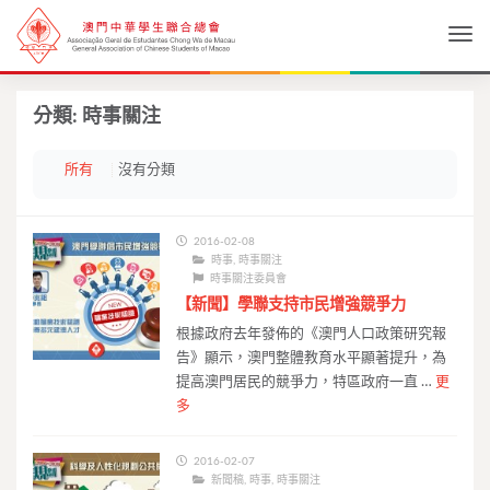
Togg
分類:
時事關注
所有
沒有分類
2016-02-08
時事
,
時事關注
時事關注委員會
【新聞】學聯支持市民增強競爭力
根據政府去年發佈的《澳門人口政策研究報
告》顯示，澳門整體教育水平顯著提升，為
提高澳門居民的競爭力，特區政府一直 …
更
多
2016-02-07
新聞稿
,
時事
,
時事關注