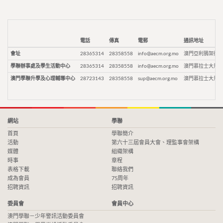
電話
傳真
電郵
通訊地址
會址
28365314
28358558
info@aecm.org.mo
澳門亞利鴉架街9
學聯辦事處及學生活動中心
28365314
28358558
info@aecm.org.mo
澳門慕拉士大馬路
澳門學聯升學及心理輔導中心
28723143
28358558
sup@aecm.org.mo
澳門慕拉士大馬路
網站
學聯
首頁
學聯簡介
活動
第六十三屆會員大會、理監事會架構
媒體
組織架構
時事
章程
表格下載
聯絡我們
成為會員
75周年
招聘資訊
招聘資訊
委員會
會員中心
澳門學聯－少年警訊活動委員會