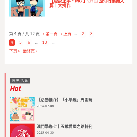
【漫說正事・MO 】CH12固有行業擴大
篇｜大搞作
第 4 頁 / 共 12 頁
« 第一頁
« 上頁
...
2
3
4
5
6
...
10
...
下頁 »
最終頁 »
焦點活動
Hot
【活動推介】「小學雞」周圍玩
2026-07-08
澳門學聯七十五載愛國之路特刊
2025-04-30