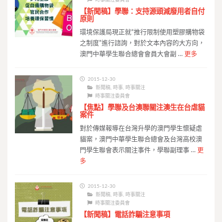
時事關注委員會
【新聞稿】學聯：支持源頭減廢用者自付
原則
環境保護局現正就“推行限制使用塑膠購物袋
之制度”進行諮詢，對於文本內容的大方向，
澳門中華學生聯合總會會員大會副 …
更多
2015-12-30
新聞稿
,
時事
,
時事關注
時事關注委員會
【焦點】學聯及台澳聯關注澳生在台虐貓
案件
對於傳媒報導在台灣升學的澳門學生懷疑虐
貓案，澳門中華學生聯合總會及台灣高校澳
門學生聯會表示關注事件，學聯副理事 …
更
多
2015-12-30
新聞稿
,
時事
,
時事關注
時事關注委員會
【新聞稿】電話詐騙注意事項