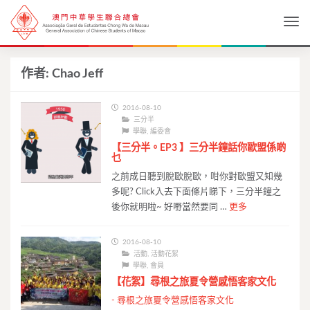
Togg
作者:
Chao Jeff
2016-08-10
三分半
學聯
,
編委會
【三分半。EP3 】三分半鐘話你歐盟係啲
乜
之前成日聽到脫歐脫歐，咁你對歐盟又知幾
多呢? Click入去下面條片睇下，三分半鐘之
後你就明啦~ 好嘢當然要同 …
更多
2016-08-10
活動
,
活動花絮
學聯
,
會員
【花絮】尋根之旅夏令營感悟客家文化
-
尋根之旅夏令營感悟客家文化