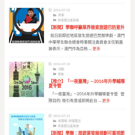
2016-07-22
時事
時事關注委員會
【新聞】學聯呼籲業界檢查旅遊巴防意外
就日前鄰近地區發生旅遊巴焚燬慘劇，澳門
中華學生聯合總會時事關注委員會主任劉嘉
翀表示，澳門作為亞熱 …
更多
2016-07-22
活動
學聯
【推介】「一夜臺灣」—2016年升學輔導
夏令營
「一夜臺灣」—2016年升學輔導夏令營 營
隊目的: 吸引有意或即將赴台 …
更多
2016-07-21
新聞稿
,
時事關注
時事關注委員會
【新聞】學聯：旅遊業發展規劃可重視節