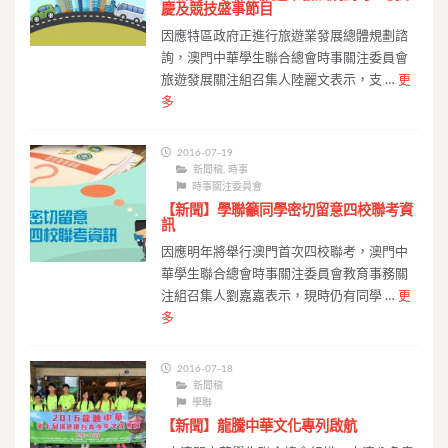
慶及競技盛事節目
因應特區政府正進行旅遊業發展總體規劃諮
詢，澳門中華學生聯合總會時事關注委員會
旅遊發展關注組召集人陸麗文表示，支 …
更
多
2016-07-19
新聞稿
,
時事
時事關注委員會
【新聞】學聯籲同學密切留意四校聯考資
訊
因應明年將舉行澳門首次四校聯考，澳門中
華學生聯合總會時事關注委員會教育事務關
注組召集人劉嘉嘉表示，現時仍有同學 …
更
多
2016-07-18
新聞稿
學聯
【新聞】龍騰中華文化專列啟航