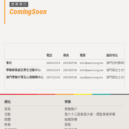
即將舉行
ComingSoon
電話
傳真
電郵
通訊地址
會址
28365314
28358558
info@aecm.org.mo
澳門亞利鴉架街9
學聯辦事處及學生活動中心
28365314
28358558
info@aecm.org.mo
澳門慕拉士大馬路
澳門學聯升學及心理輔導中心
28723143
28358558
sup@aecm.org.mo
澳門慕拉士大馬路
網站
學聯
首頁
學聯簡介
活動
第六十三屆會員大會、理監事會架構
媒體
組織架構
時事
章程