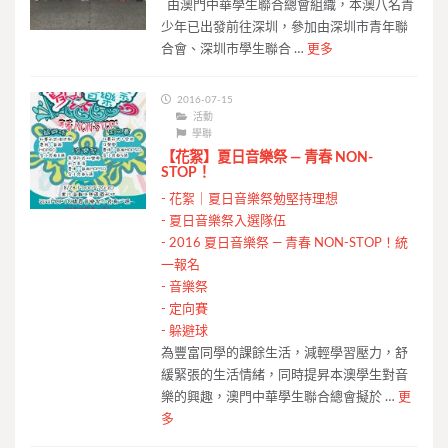
由澳門中華學生聯合總會組織，本澳八名青
少年已出發前往深圳，參加由深圳市青年聯
合會、深圳市學生聯合 …
更多
2016-07-15
活動
學聯
【花絮】夏日音樂祭 — 青春 NON-
STOP！
-
花絮｜夏日音樂祭勉堅持理想
-
夏日音樂祭入選隊伍
-
2016 夏日音樂祭 — 青春 NON-STOP！統
一報名
-
音樂祭
-
定向賽
-
躲避球
為豐富同學的課餘生活，減輕學習壓力，舒
緩緊張的生活情緒，同時提昇本澳學生對音
樂的興趣，澳門中華學生聯合總會擬於 …
更
多