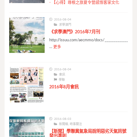
-
【心得】尋根之旅夏令營感悟客家文化
2016-08-04
求學澳門
《求學澳門》2016年7月刊
http://issuu.com/aecmmo/docs/_________________
…
更多
2016-08-04
會訊
學聯
2016年8月會訊
2016-08-03
新聞稿
,
時事關注
【新聞】學聯冀氣象局說明惡劣天氣訊號
發出準則