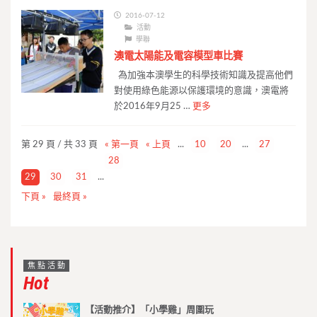
2016-07-12
活動
學聯
澳電太陽能及電容模型車比賽
為加強本澳學生的科學技術知識及提高他們
對使用綠色能源以保護環境的意識，澳電將
於2016年9月25 …
更多
第 29 頁 / 共 33 頁
« 第一頁
« 上頁
...
10
20
...
27
28
29
30
31
...
下頁 »
最終頁 »
焦點活動
Hot
【活動推介】「小學雞」周圍玩