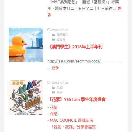
「MAC系列活動」─鵬城「互聯網+」考察
團，將於本月二十五日至二十七日前往 …
更
多
2016-07-27
澳門學生
編委會
《澳門學生》2016年上半年刊
http://issuu.com/aecmmo/docs/____________
…
更多
2016-07-26
活動
學聯
【花絮】YES I am 學生年度盛會
-
花絮
-
介紹
-
MAC COUNCIL 遊戲玩法
-
「我創‧我路」分享會嘉賓