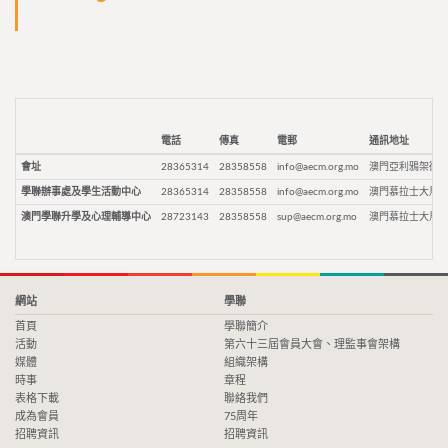
電話
傳真
電郵
通訊地址
會址
28365314
28358558
info@aecm.org.mo
澳門亞利鴉架街9
學聯辦事處及學生活動中心
28365314
28358558
info@aecm.org.mo
澳門慕拉士大馬路
澳門學聯升學及心理輔導中心
28723143
28358558
sup@aecm.org.mo
澳門慕拉士大馬路
網站
學聯
首頁
學聯簡介
活動
第六十三屆會員大會、理監事會架構
媒體
組織架構
時事
章程
表格下載
聯絡我們
成為會員
75周年
招聘資訊
招聘資訊