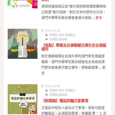
環境保護局現正就“推行限制使用塑膠購物袋
之制度”進行諮詢，對於文本內容的大方向，
澳門中華學生聯合總會會員大會副 …
更多
2015-12-30
新聞稿
,
時事
,
時事關注
時事關注委員會
【焦點】學聯及台澳聯關注澳生在台虐貓
案件
對於傳媒報導在台灣升學的澳門學生懷疑虐
貓案，澳門中華學生聯合總會及台灣高校澳
門學生聯會表示關注事件，學聯副理事 …
更
多
2015-12-30
新聞稿
,
時事
,
時事關注
時事關注委員會
【新聞稿】電話詐騙注意事項
凡電話中陌生人說出以下事項，很有可能是
詐騙電話，必須提高警覺，準備報 警： 1. 非