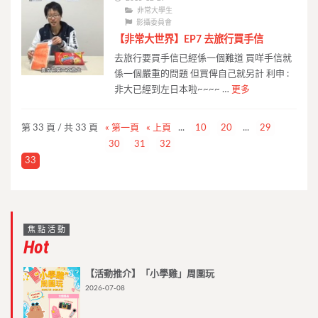
非常大學生
影攝委員會
【非常大世界】EP7 去旅行買手信
去旅行要買手信已經係一個難道 買咩手信就
係一個嚴重的問題 但買俾自己就另計 利申 :
非大已經到左日本啦~~~~ …
更多
第 33 頁 / 共 33 頁
« 第一頁
« 上頁
...
10
20
...
29
30
31
32
33
焦點活動
Hot
【活動推介】「小學雞」周圍玩
2026-07-08