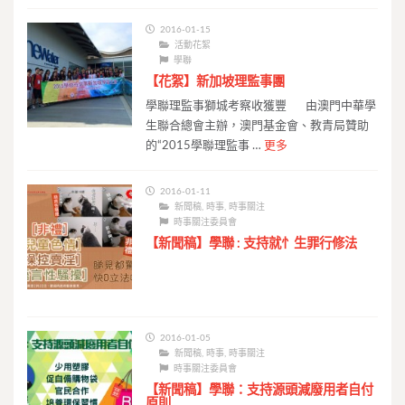
2016-01-15
活動花絮
學聯
【花絮】新加坡理監事團
學聯理監事獅城考察收獲豐 由澳門中華學
生聯合總會主辦，澳門基金會、教青局贊助
的“2015學聯理監事 …
更多
2016-01-11
新聞稿
,
時事
,
時事關注
時事關注委員會
【新聞稿】學聯 : 支持就忄生罪行修法
2016-01-05
新聞稿
,
時事
,
時事關注
時事關注委員會
【新聞稿】學聯：支持源頭減廢用者自付
原則