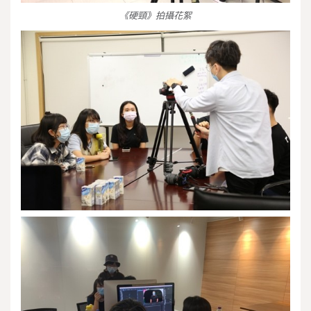
《硬頸》拍攝花絮