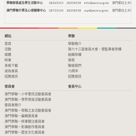
學聯辦事處及學生活動中心
28365314
28358558
info@aecm.org.mo
澳門慕拉士大馬路
澳門學聯升學及心理輔導中心
28723143
28358558
sup@aecm.org.mo
澳門慕拉士大馬路
網站
學聯
首頁
學聯簡介
活動
第六十三屆會員大會、理監事會架構
媒體
組織架構
時事
章程
表格下載
聯絡我們
成為會員
75周年
招聘資訊
招聘資訊
委員會
會員中心
澳門學聯－少年警訊活動委員會
澳門學聯－學界常設活動委員會
委員會簡介
澳門學聯－學聯之友活動委員會
澳門學聯－編輯委員會
澳門學聯－時事關注委員會
澳門學聯－影攝創作委員會
澳門學聯－歷史文化委員會