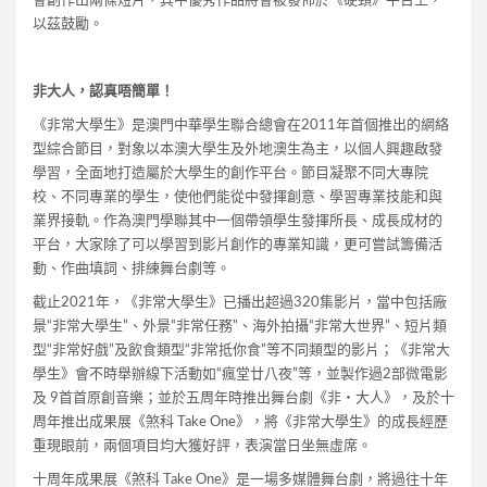
會創作出兩條短片，其中優秀作品將會被發佈於《硬頸》平台上，
以茲鼓勵。
非大人，認真唔簡單！
《非常大學生》是澳門中華學生聯合總會在2011年首個推出的網絡
型綜合節目，對象以本澳大學生及外地澳生為主，以個人興趣啟發
學習，全面地打造屬於大學生的創作平台。節目凝聚不同大專院
校、不同專業的學生，使他們能從中發揮創意、學習專業技能和與
業界接軌。作為澳門學聯其中一個帶領學生發揮所長、成長成材的
平台，大家除了可以學習到影片創作的專業知識，更可嘗試籌備活
動、作曲填詞、排練舞台劇等。
截止2021年，《非常大學生》已播出超過320集影片，當中包括廠
景“非常大學生”、外景“非常任務”、海外拍攝“非常大世界”、短片類
型“非常好戲”及飲食類型“非常抵你食”等不同類型的影片；《非常大
學生》會不時舉辦線下活動如“瘋堂廿八夜”等，並製作過2部微電影
及 9首首原創音樂；並於五周年時推出舞台劇《非・大人》，及於十
周年推出成果展《煞科 Take One》，將《非常大學生》的成長經歷
重現眼前，兩個項目均大獲好評，表演當日坐無虛席。
十周年成果展《煞科 Take One》是一場多媒體舞台劇，將過往十年