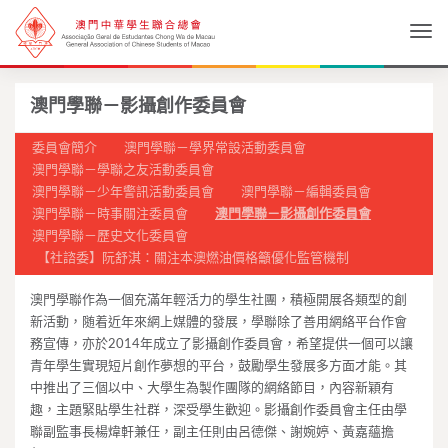
Togg
澳門學聯－影攝創作委員會
委員會簡介
澳門學聯－學界常設活動委員會
澳門學聯－學聯之友活動委員會
澳門學聯－少年警訊活動委員會
澳門學聯－編輯委員會
澳門學聯－時事關注委員會
澳門學聯－影攝創作委員會
澳門學聯－歷史文化委員會
【社諮委】阮舒淇：關注本澳燃油價格籲優化監管機制
澳門學聯作為一個充滿年輕活力的學生社團，積極開展各類型的創
新活動，随着近年來網上媒體的發展，學聯除了善用網絡平台作會
務宣傳，亦於2014年成立了影攝創作委員會，希望提供一個可以讓
青年學生實現短片創作夢想的平台，鼓勵學生發展多方面才能。其
中推出了三個以中、大學生為製作團隊的網絡節目，內容新穎有
趣，主題緊貼學生社群，深受學生歡迎。影攝創作委員會主任由學
聯副監事長楊煒軒兼任，副主任則由呂德傑、謝婉婷、黃嘉蘊擔