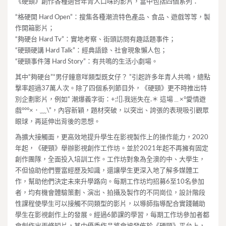
《硬頸》創作各種適合年青人口味的影片，當中包括四個系列：
“格硬開 Hard Open”：搜集各種潮流特色產品、食品、遊戲等等，製
作開箱影片；
“夠硬台 Hard Tv”：實地考察、街頭訪問有趣話題事件；
“硬頸硬講 Hard Talk”：經典語錄、社會現象懶人包；
“硬頸事件簿 Hard Story”：有共鳴的生活小劇場。
其中“夠硬台”“男仔鐘意咩類型既女仔？ ”引起許多年青人共鳴，總點
撃率超過37萬人次。除了四個系列節目外，《硬頸》更不時推出特
別企劃影片，例如“ 潮爆義字街：+;![].我迷失在.＊ 這場﹍×°愛情遊
戲°°°×．﹏\”，內容新穎，題材突破，以突出、誇張的表現吸引觀眾
眼球，再延伸出背後的思想。
為擴大接觸面，更高效地提升學生在影視製作上的操作能力，2020
年起，《硬頸》舉辦影視創作工作坊。並於2021年起不再擁有固定
創作團隊，全面投入培訓工作。工作坊對象為全澳的中、大學生，
不但協助他們豐富經歷及知識，還讓學生更深入地了解多媒體工
作，幫助他們決定未來升學路向。每期工作坊均招募6至10名參加
者，均有機會體驗策劃、演出、拍攝及製作的不同崗位，設計階段
性課程使學生可以接觸不同類型的影片，以導師指導配合實踐輔助
學生在影視創作上的發展。經過6節課的學習，每期工作坊參加者都