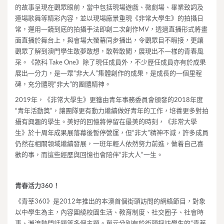
的故事呈現在觀眾眼前，當中包括現場遊戲、微劇場、畢業致詞及
連場歌舞等精彩內容，並以現場廠景重現《非常大學生》的拍攝日
常，運用一鏡到底的拍攝手法即創二次創作MV，透過直播形式將畫
面直播於舞台上，與會場大螢幕同步播出，令觀眾目不暇接，更讓
觀眾了解到澳門學生敢夢敢想，敢幹敢闖，展現出不一樣的青春風
采。《煞科 Take One》除了現任成員外，不少歷任成員亦有於成果
展出一分力，是一眾“非大人”集體創作的成果，是成長的一個里程
碑，充分體現“非大”的團體精神。
2019年，《非常大學生》更獲由青年事務委員會頒發的2018年度
“青年活動獎”，讓團隊更有動力繼續做好青年的工作，培養更多對拍
攝有興趣的學生。美好的回憶將停留在最美的時刻，《非常大學
生》於十周年成果展落幕後暫停營運，但“非大”精神不減，許多成員
仍然在相關領域繼續發展，一班年輕人依然努力前進，做着自己喜
歡的事，而這些經歷與回憶也會陪伴“非大人”一生。
青春活力360！
《青莘360》是2012年推出的本澳首個街頭訪問的網絡節目，對象
以中學生為主，內容圍繞校園生活、教育制度、社交圈子、社會時
事、潮流熱門話題等多個主題。單元分別有於街頭採訪學生的“青莘