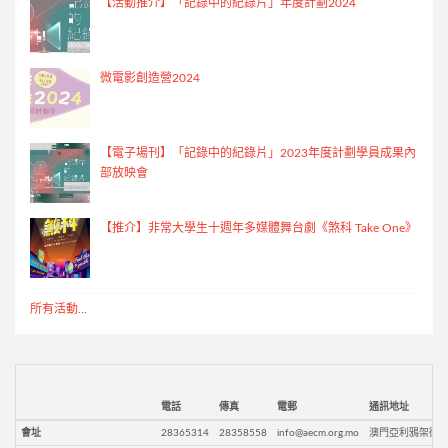
【活動推介】「記錄中的紀錄片」年度計劃2024
微電影創造營2024
【電子場刊】「記錄中的紀錄片」2023年度計劃學員成果內
部放映會
【推介】非常大學生十週年多媒體舞台劇《煞科 Take One》
所有活動...
電話
傳真
電郵
通訊地址
會址
28365314
28358558
info@aecm.org.mo
澳門亞利鴉架街9