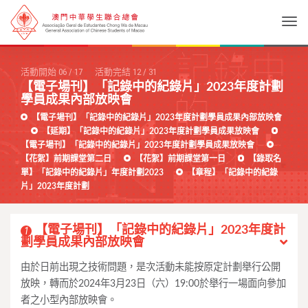
Togg
活動開始
06
/
17
活動完結
12
/
31
【電子場刊】「記錄中的紀錄片」2023年度計劃
學員成果內部放映會
【電子場刊】「記錄中的紀錄片」2023年度計劃學員成果內部放映會
【延期】「記錄中的紀錄片」2023年度計劃學員成果放映會
【電子場刊】「記錄中的紀錄片」2023年度計劃學員成果放映會
【花絮】前期課堂第二日
【花絮】前期課堂第一日
【錄取名
單】「記錄中的紀錄片」年度計劃2023
【章程】「記錄中的紀錄
片」2023年度計劃
【電子場刊】「記錄中的紀錄片」2023年度計
1
劃學員成果內部放映會
由於日前出現之技術問題，是次活動未能按原定計劃舉行公開
放映，轉而於2024年3月23日（六）19:00於舉行一場面向參加
者之小型內部放映會。