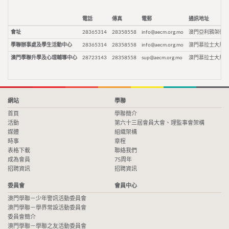
電話
傳真
電郵
通訊地址
會址
28365314
28358558
info@aecm.org.mo
澳門亞利鴉架街9
學聯辦事處及學生活動中心
28365314
28358558
info@aecm.org.mo
澳門慕拉士大馬路
澳門學聯升學及心理輔導中心
28723143
28358558
sup@aecm.org.mo
澳門慕拉士大馬路
網站
學聯
首頁
學聯簡介
活動
第六十三屆會員大會、理監事會架構
媒體
組織架構
時事
章程
表格下載
聯絡我們
成為會員
75周年
招聘資訊
招聘資訊
委員會
會員中心
澳門學聯－少年警訊活動委員會
澳門學聯－學界常設活動委員會
委員會簡介
澳門學聯－學聯之友活動委員會