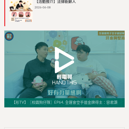
【活動推介】法律新鮮人
2026-06-08
【形TV】〖校園狗仔隊〗EP64. 全運會空手道金牌得主：容君灝