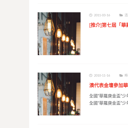
2011-03-16
活
[推介]第七屆「
2010-11-16
時
澳代表金壇參加華
全國“華羅庚金盃”
全國“華羅庚金盃”少