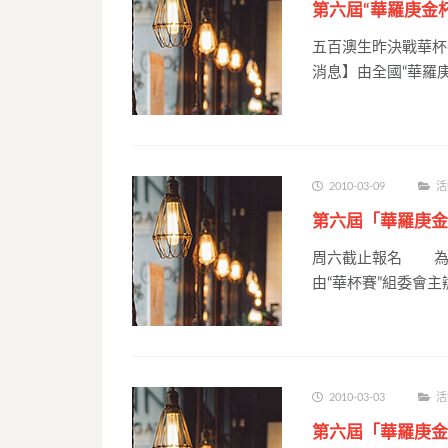
第六屆“華羅庚金
五百澳生昨決戰華杯
消息】由全國“華羅庚
2010-03-09
活
第六屆「華羅庚金
周六截止報名 為
由“華杯賽”組委會主
2010-03-03
活
第六屆「華羅庚金