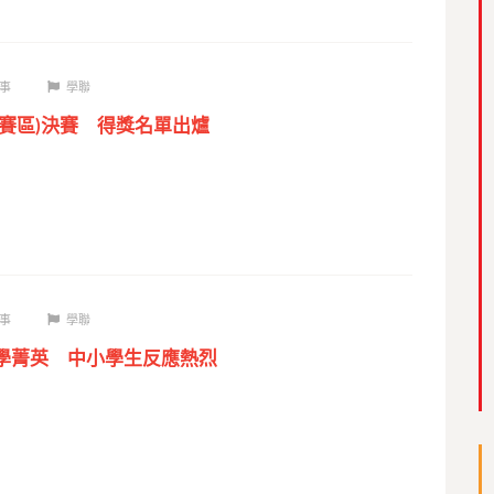
事
學聯
門賽區)決賽 得獎名單出爐
事
學聯
數學菁英 中小學生反應熱烈