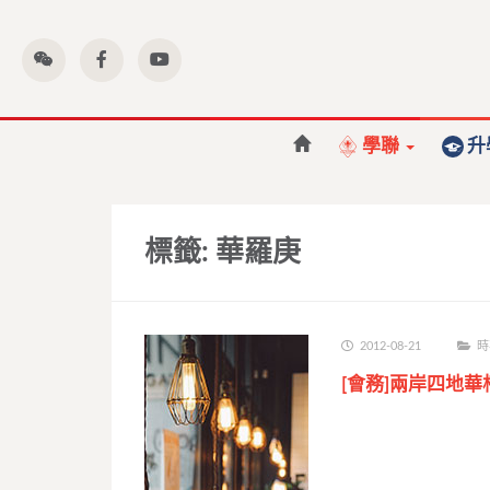
學聯
升
標籤:
華羅庚
2012-08-21
時
[會務]兩岸四地