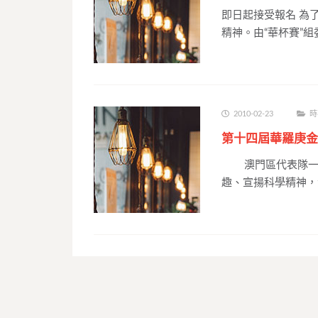
即日起接受報名 為
精神。由“華杯賽”
2010-02-23
時
第十四屆華羅庚金
澳門區代表隊一行
趣、宣揚科學精神，