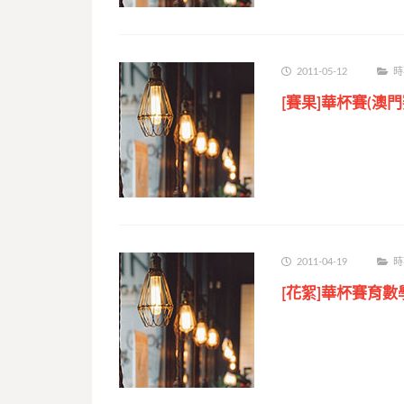
2011-05-12
時
[賽果]華杯賽(澳
2011-04-19
時
[花絮]華杯賽育