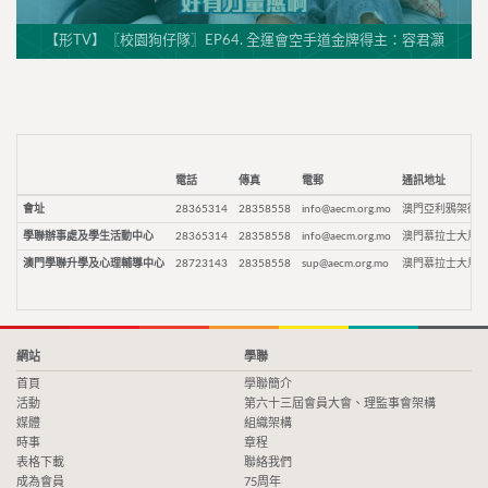
【形TV】〖校園狗仔隊〗EP64. 全運會空手道金牌得主：容君灝
電話
傳真
電郵
通訊地址
會址
28365314
28358558
info@aecm.org.mo
澳門亞利鴉架街9
學聯辦事處及學生活動中心
28365314
28358558
info@aecm.org.mo
澳門慕拉士大馬路
澳門學聯升學及心理輔導中心
28723143
28358558
sup@aecm.org.mo
澳門慕拉士大馬路
網站
學聯
首頁
學聯簡介
活動
第六十三屆會員大會、理監事會架構
媒體
組織架構
時事
章程
表格下載
聯絡我們
成為會員
75周年