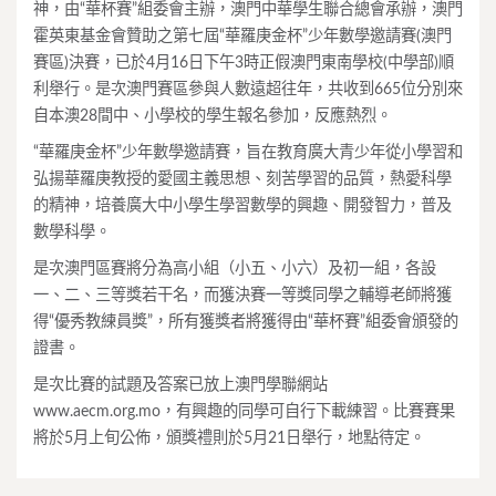
神，由“華杯賽”組委會主辦，澳門中華學生聯合總會承辦，澳門
霍英東基金會贊助之第七屆“華羅庚金杯”少年數學邀請賽(澳門
賽區)決賽，已於4月16日下午3時正假澳門東南學校(中學部)順
利舉行。是次澳門賽區參與人數遠超往年，共收到665位分別來
自本澳28間中、小學校的學生報名參加，反應熱烈。
“華羅庚金杯”少年數學邀請賽，旨在教育廣大青少年從小學習和
弘揚華羅庚教授的愛國主義思想、刻苦學習的品質，熱愛科學
的精神，培養廣大中小學生學習數學的興趣、開發智力，普及
數學科學。
是次澳門區賽將分為高小組（小五、小六）及初一組，各設
一、二、三等獎若干名，而獲決賽一等獎同學之輔導老師將獲
得“優秀教練員獎”，所有獲獎者將獲得由“華杯賽”組委會頒發的
證書。
是次比賽的試題及答案已放上澳門學聯網站
www.aecm.org.mo，有興趣的同學可自行下載練習。比賽賽果
將於5月上旬公佈，頒獎禮則於5月21日舉行，地點待定。