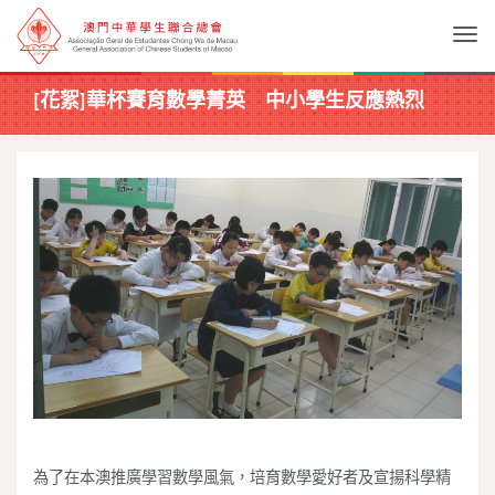
Togg
[花絮]華杯賽育數學菁英 中小學生反應熱烈
為了在本澳推廣學習數學風氣，培育數學愛好者及宣揚科學精