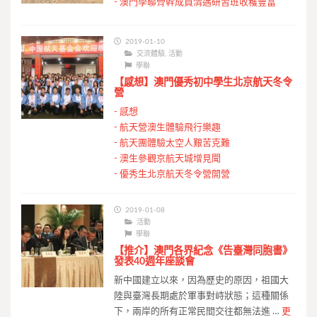
-
澳門學聯骨幹成員清邁研習班收穫豐富
2019-01-10
交流體驗
,
活動
學聯
【感想】澳門優秀初中學生北京航天冬令
營
-
感想
-
航天營澳生體驗飛行樂趣
-
航天團體驗太空人艱苦克難
-
澳生參觀京航天城增見聞
-
優秀生北京航天冬令營開營
2019-01-08
活動
學聯
【推介】澳門各界紀念《告臺灣同胞書》
發表40週年座談會
新中國建立以來，因為歷史的原因，祖國大
陸與臺灣長期處於軍事對峙狀態；這種關係
下，兩岸的所有正常民間交往都無法進 …
更