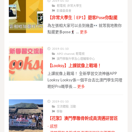
2019-01-10
輕電視
,
非常大學生
影攝委員會
【非常大學生｜EP1】遊客Pose你點擺
為左張相大家可以去到幾盡
就等我地教你
點擺更多pose
…
更多
2019-01-10
APO channel
,
輕電視
澳門學聯升學及心理輔導中心
【Looksy】上課就像上戰場！
上課就像上戰場！ 全新學習交流神器APP
Looksy Looksy係一個平台去比澳門學生同埋
啲好Pro嘅學長 …
更多
2019-01-10
交流體驗
,
活動
學聯
【花絮】澳門學聯骨幹成員清邁研習班
-
感想