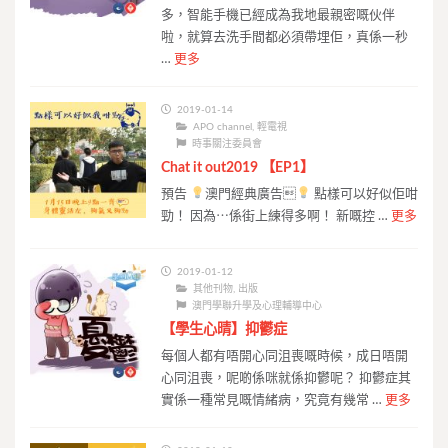
多，智能手機已經成為我地最親密嘅伙伴
啦，就算去洗手間都必須帶埋佢，真係一秒
…
更多
2019-01-14
APO channel
,
輕電視
時事關注委員會
Chat it out2019 【EP1】
預告
澳門經典廣告
點樣可以好似佢咁
勁！ 因為⋯係街上練得多啊！ 新嘅控 …
更多
2019-01-12
其他刊物
,
出版
澳門學聯升學及心理輔導中心
【學生心晴】抑鬱症
每個人都有唔開心同沮喪嘅時候，成日唔開
心同沮喪，呢啲係咪就係抑鬱呢？ 抑鬱症其
實係一種常見嘅情緒病，究竟有幾常 …
更多