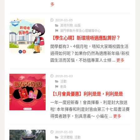
多
2019-01-05
其他刊物
,
出版
澳門學聯升學及心理輔導中心
【學生心晴】新環境唔適應點算好？
開學都有3、4個月啦，唔知大家嘅校園生活
過得如何呢？如果你仍然為適應新年級/新校
園生活而苦惱，不妨搵專業人士傾 …
更多
2019-01-03
活動
會員
【1月會員優惠】利利是是，利利是是
一年一度迎新春！會員揮春、利是封大放送
啦! 本年揮春和利是封皆由第三十七屆書法賽
得獎者題字，別具意義～ 小編在 …
更多
2019-01-03
交流體驗
,
活動