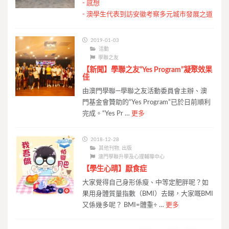
-
感想
-
澳學生代表到訪安徽考察多元城市發展之道
2019-01-03
活動
學聯之友
【新聞】學聯之友“Yes Program”凝聚效果
佳
由澳門學聯—學聯之友活動委員會主辦、澳
門基金會贊助的“Yes Program”已於日前順利
完成。“Yes Pr …
更多
2018-12-28
其他刊物
,
出版
澳門學聯升學及心理輔導中心
【學生心晴】厭食症
大家覺得自己身形係瘦、中等定肥胖呢？如
果用身體質量指數（BMI）去睇，大家嘅BMI
又係幾多呢？ BMI=體重÷ …
更多