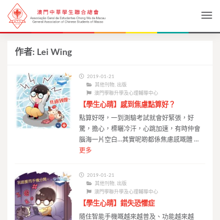
Togg
作者:
Lei Wing
2019-01-21
其他刊物
,
出版
澳門學聯升學及心理輔導中心
【學生心晴】感到焦慮點算好？
點算好呀，一到測驗考試就會好緊張，好
驚，擔心，標曬冷汗，心跳加速，有時仲會
腦海一片空白…其實呢啲都係焦慮感嘅體 …
更多
2019-01-21
其他刊物
,
出版
澳門學聯升學及心理輔導中心
【學生心晴】錯失恐懼症
隨住智能手機嘅越來越普及、功能越來越