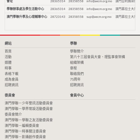
會址
28365314
28358558
info@aecm.org.mo
澳門亞利鴉架街9
學聯辦事處及學生活動中心
28365314
28358558
info@aecm.org.mo
澳門慕拉士大馬路
澳門學聯升學及心理輔導中心
28723143
28358558
sup@aecm.org.mo
澳門慕拉士大馬路
網站
學聯
首頁
學聯簡介
活動
第六十三屆會員大會、理監事會架構
媒體
組織架構
時事
章程
表格下載
聯絡我們
成為會員
75周年
招聘資訊
招聘資訊
委員會
會員中心
澳門學聯－少年警訊活動委員會
澳門學聯－學界常設活動委員會
委員會簡介
澳門學聯－學聯之友活動委員會
澳門學聯－編輯委員會
澳門學聯－時事關注委員會
澳門學聯－影攝創作委員會