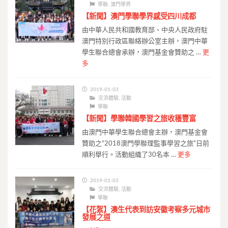
學聯
,
澳門學界
【新聞】澳門學聯學界感受四川成都
由中華人民共和國教育部、中央人民政府駐
澳門特別行政區聯絡辦公室主辦，澳門中華
學生聯合總會承辦，澳門基金會贊助之 …
更
多
2019-01-03
交流體驗
,
活動
學聯
【新聞】學聯韓國學習之旅收穫豐富
由澳門中華學生聯合總會主辦，澳門基金會
贊助之“2018澳門學聯理監事學習之旅”日前
順利舉行。活動組織了30名本 …
更多
2019-01-03
交流體驗
,
活動
學聯
【花絮】澳生代表到訪安徽考察多元城市
發展之道