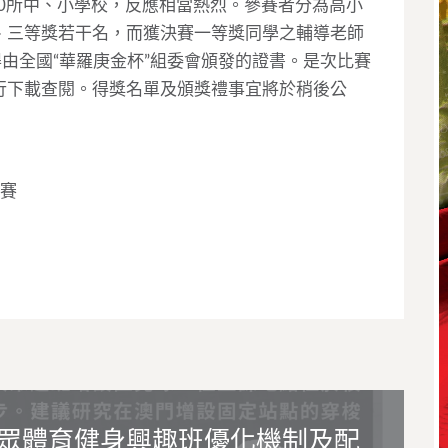
30所中、小學校，反應相當熱烈。參賽者分為高小
、三等獎若干名，而獲決賽一等獎同學之輔導老師
得由全國“華羅庚金杯”組委會頒發的證書。是次比賽
行下載查閱。得獎名單及頒獎禮事宜將於稍後公
決賽
眾體育健身興趣班優化機制及配