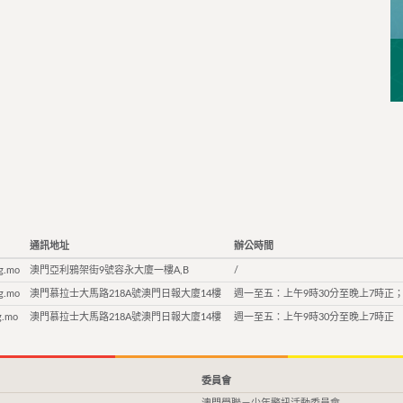
通訊地址
辦公時間
g.mo
澳門亞利鴉架街9號容永大廈一樓A,B
/
g.mo
澳門慕拉士大馬路218A號澳門日報大廈14樓
週一至五：上午9時30分至晚上7時正；
g.mo
澳門慕拉士大馬路218A號澳門日報大廈14樓
週一至五：上午9時30分至晚上7時正
委員會