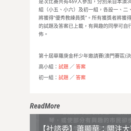
是次比賽共有469人參加，分別來自本澳
組（小五、小六）及初一組，各設一、二
將獲得“優秀教練員獎”。所有獲獎者將獲
的試題及答案已上載，有興趣的同學可自
佈。
第十屆華羅庚金杯少年邀請賽(澳門賽區)
高小組：
試題
／
答案
初一組：
試題
／
答案
ReadMore
【社諮委】蕭顯華：關注大