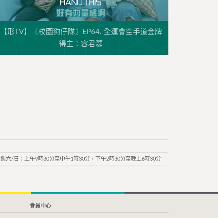
【形TV】〖校園狗仔隊〗EP64. 全運會空手道金牌
得主：容君灝
週六/日：上午9時30分至中午1時30分，下午2時30分至晚上6時30分
會員中心