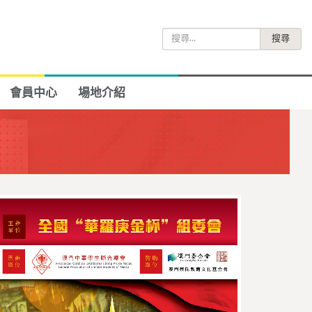
搜
尋
關
鍵
會員中心
場地介紹
字: