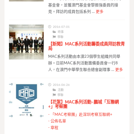
基金會，並獲澳門基金會黎振強委員的接
見。拜訪的成員包括系列 …
更多
2016-07-01
時事
學聯
【新聞】MAC系列活動籌委成員拜訪教青
局
MAC系列活動由本澳23個學生組織共同舉
辦。日前MAC系列活動籌備委員會一行8
人，在澳門中華學生聯合總會副理事 …
更多
2016-06-26
活動
學聯
【花絮】MAC系列活動–鵬城「互聯網
+」考察團
-
「MAC考察團」赴深圳考察互聯網+
-
公佈名單
-
章程