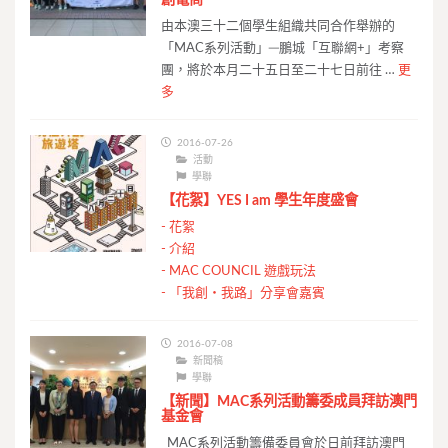
由本澳三十二個學生組織共同合作舉辦的
「MAC系列活動」─鵬城「互聯網+」考察
團，將於本月二十五日至二十七日前往 …
更
多
2016-07-26
活動
學聯
【花絮】YES I am 學生年度盛會
-
花絮
-
介紹
-
MAC COUNCIL 遊戲玩法
-
「我創‧我路」分享會嘉賓
2016-07-08
新聞稿
學聯
【新聞】MAC系列活動籌委成員拜訪澳門
基金會
MAC系列活動籌備委員會於日前拜訪澳門