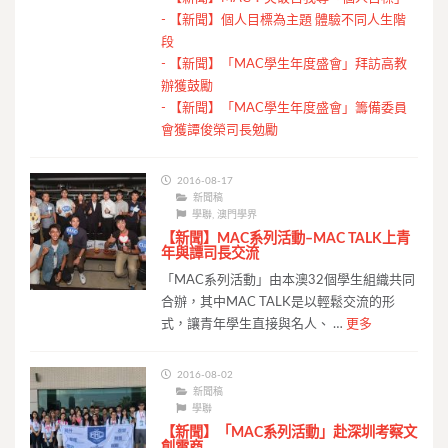
-
【新聞】個人目標為主題 體驗不同人生階
段
-
【新聞】「MAC學生年度盛會」拜訪高教
辦獲鼓勵
-
【新聞】「MAC學生年度盛會」籌備委員
會獲譚俊榮司長勉勵
2016-08-17
新聞稿
學聯
,
澳門學界
【新聞】MAC系列活動–MAC TALK上青
年與譚司長交流
「MAC系列活動」由本澳32個學生組織共同
合辦，其中MAC TALK是以輕鬆交流的形
式，讓青年學生直接與名人、 …
更多
2016-08-02
新聞稿
學聯
【新聞】「MAC系列活動」赴深圳考察文
創電商