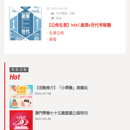
2016-06-01
交流體驗
,
活動
學聯
【公佈名單】MAC產業e世代考察團
-
名單公佈
-
章程
焦點活動
Hot
【活動推介】「小學雞」周圍玩
2026-07-08
澳門學聯七十五載愛國之路特刊
2025-04-30