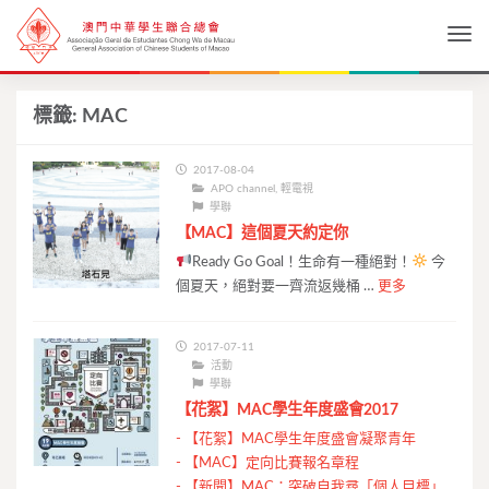
Togg
標籤:
MAC
2017-08-04
APO channel
,
輕電視
學聯
【MAC】這個夏天約定你
Ready Go Goal！生命有一種絕對！
今
個夏天，絕對要一齊流返幾桶 …
更多
2017-07-11
活動
學聯
【花絮】MAC學生年度盛會2017
-
【花絮】MAC學生年度盛會凝聚青年
-
【MAC】定向比賽報名章程
-
【新聞】MAC：突破自我尋「個人目標」