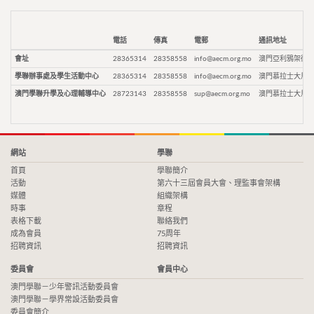
電話
傳真
電郵
通訊地址
會址
28365314
28358558
info@aecm.org.mo
澳門亞利鴉架街9
學聯辦事處及學生活動中心
28365314
28358558
info@aecm.org.mo
澳門慕拉士大馬路
澳門學聯升學及心理輔導中心
28723143
28358558
sup@aecm.org.mo
澳門慕拉士大馬路
網站
學聯
首頁
學聯簡介
活動
第六十三屆會員大會、理監事會架構
媒體
組織架構
時事
章程
表格下載
聯絡我們
成為會員
75周年
招聘資訊
招聘資訊
委員會
會員中心
澳門學聯－少年警訊活動委員會
澳門學聯－學界常設活動委員會
委員會簡介