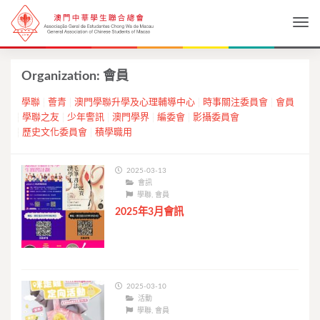
Togg
Organization:
會員
學聯
薈青
澳門學聯升學及心理輔導中心
時事關注委員會
會員
學聯之友
少年警訊
澳門學界
編委會
影攝委員會
歷史文化委員會
積學職用
2025-03-13
會訊
學聯
,
會員
2025年3月會訊
2025-03-10
活動
學聯
,
會員