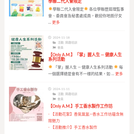
學聯二代入會限定
學聯二代入會限定
各位學聯歴屆理監事
會、委員會及秘書處成員，歡迎你地既仔女
…
更多
2024-11-18
活動
,
興趣培訓
會員
【Only A.M.】「掌」握人生 — 健康人生
系列活動
「掌」握人生 — 健康人生系列活動
每
一個選擇總是會有不一樣的結果，如 …
更多
2024-11-11
活動
,
興趣培訓
會員
【Only A.M.】手工香水製作工作坊
-
【活動花絮】香氣氤氳—香水工作坊蘊含無
限魅力
-
【活動推介】手工香水製作