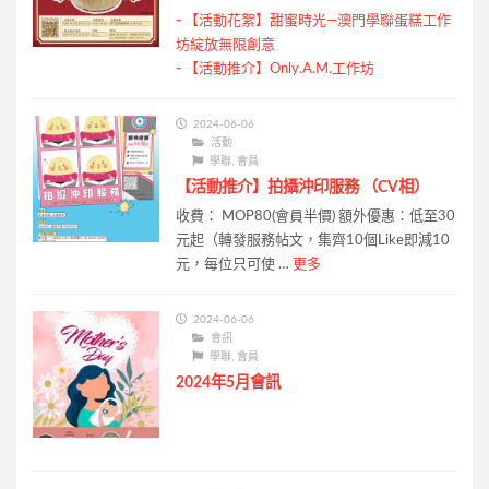
-
【活動花絮】甜蜜時光—澳門學聯蛋糕工作
坊綻放無限創意
-
【活動推介】Only.A.M.工作坊
2024-06-06
活動
學聯
,
會員
【活動推介】拍攝沖印服務 （CV相）
收費： MOP80(會員半價) 額外優惠：低至30
元起（轉發服務帖文，集齊10個Like即減10
元，每位只可使 …
更多
2024-06-06
會訊
學聯
,
會員
2024年5月會訊