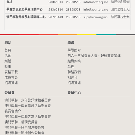
會址
28365314
28358558
info@aecm.org.mo
澳門亞利鴉架街9
學聯辦事處及學生活動中心
28365314
28358558
info@aecm.org.mo
澳門慕拉士大馬路
澳門學聯升學及心理輔導中心
28723143
28358558
sup@aecm.org.mo
澳門慕拉士大馬路
網站
學聯
首頁
學聯簡介
活動
第六十三屆會員大會、理監事會架構
媒體
組織架構
時事
章程
表格下載
聯絡我們
成為會員
75周年
招聘資訊
招聘資訊
委員會
會員中心
澳門學聯－少年警訊活動委員會
澳門學聯－學界常設活動委員會
委員會簡介
澳門學聯－學聯之友活動委員會
澳門學聯－編輯委員會
澳門學聯－時事關注委員會
澳門學聯－影攝創作委員會