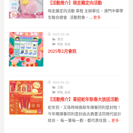
【活動推介】咪走雞定向活動
咪走雞定向活動 章程 主辦單位 – 澳門中華學
生聯合總會 活動對象 – …
更多
2025-02-28
會訊
學聯
,
會員
2025年2月會訊
2025-01-22
活動
學聯
,
會員
【活動推介】喜迎蛇年新春大放送活動
蛇年到，又係時候換新年揮春同利是封啦！
今年嘅揮春同利是封由古典書法同現代設計
結合， 每一筆每一劃，都代表住我 …
更多