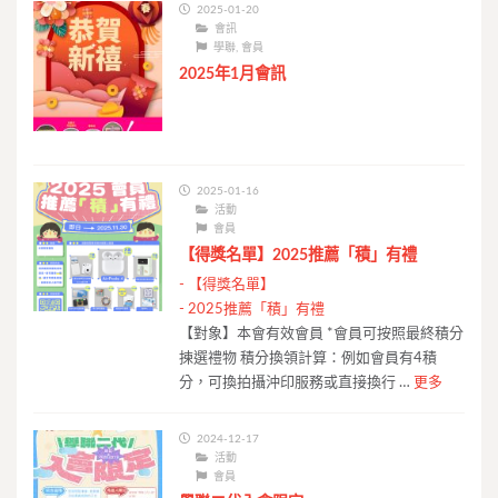
2025-01-20
會訊
學聯
,
會員
2025年1月會訊
2025-01-16
活動
會員
【得獎名單】2025推薦「積」有禮
-
【得獎名單】
-
2025推薦「積」有禮
【對象】本會有效會員 *會員可按照最終積分
揀選禮物 積分換領計算：例如會員有4積
分，可換拍攝沖印服務或直接換行 …
更多
2024-12-17
活動
會員