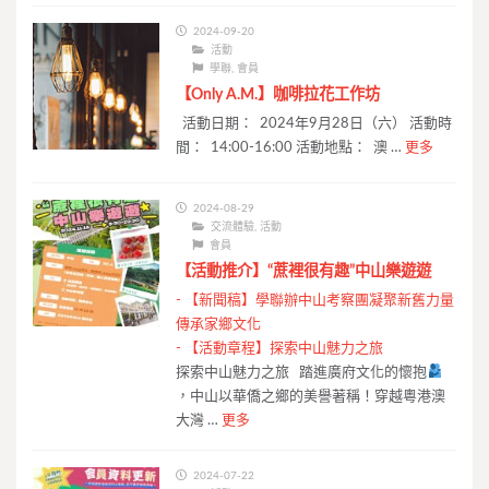
2024-09-20
活動
學聯
,
會員
【Only A.M.】咖啡拉花工作坊
活動日期： 2024年9月28日（六） 活動時
間： 14:00-16:00 活動地點： 澳 …
更多
2024-08-29
交流體驗
,
活動
會員
【活動推介】“蔗裡很有趣”中山樂遊遊
-
【新聞稿】學聯辦中山考察團凝聚新舊力量
傳承家鄉文化
-
【活動章程】探索中山魅力之旅
探索中山魅力之旅 踏進廣府文化的懷抱
，中山以華僑之鄉的美譽著稱！穿越粵港澳
大灣 …
更多
2024-07-22