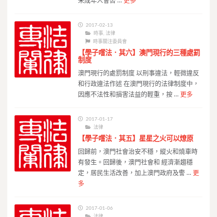
未成年人會否 …
更多
2017-02-13
時事
,
法律
時事關注委員會
【學子嚐法．其六】澳門現行的三種處罰
制度
澳門現行的處罰制度 以刑事違法，輕微違反
和行政違法作述 在澳門現行的法律制度中，
因應不法性和損害法益的輕重，按 …
更多
2017-01-17
法律
【學子嚐法．其五】星星之火可以燎原
回歸前，澳門社會治安不穩，縱火和燒車時
有發生。回歸後，澳門社會和 經濟漸趨穩
定，居民生活改善，加上澳門政府及警 …
更
多
2017-01-06
法律