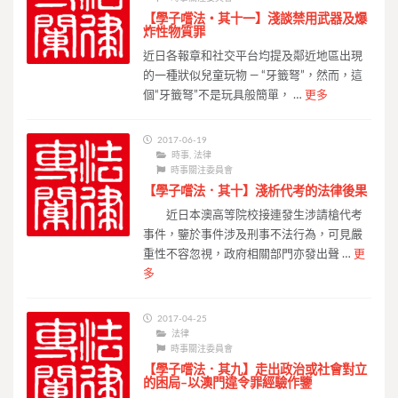
【學子嚐法・其十一】淺談禁用武器及爆
炸性物質罪
近日各報章和社交平台均提及鄰近地區出現
的一種狀似兒童玩物 — “牙籤弩”，然而，這
個“牙籤弩”不是玩具般簡單， …
更多
2017-06-19
時事
,
法律
時事關注委員會
【學子嚐法．其十】淺析代考的法律後果
近日本澳高等院校接連發生涉請槍代考
事件，鑒於事件涉及刑事不法行為，可見嚴
重性不容忽視，政府相關部門亦發出聲 …
更
多
2017-04-25
法律
時事關注委員會
【學子嚐法．其九】走出政治或社會對立
的困局–以澳門違令罪經驗作鑒