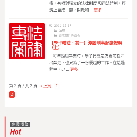
權，有相對獨立的法律制度 和司法體制，經
濟上自成一體，財政和 …
更多
2016-12-19
法律
時事關注委員會
【學子嚐法．其一】淺談刑事紀錄證明
（上）
每年臨屆畢業時，學子們總是為着前程四
出奔走，也只為了一份優越的工作。在這過
程中，少 …
更多
第 2 頁 / 共 2 頁
« 上頁
1
2
焦點活動
Hot