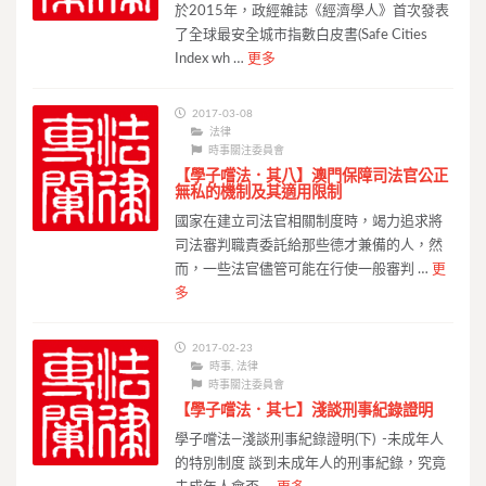
於2015年，政經雜誌《經濟學人》首次發表
了全球最安全城市指數白皮書(Safe Cities
Index wh …
更多
2017-03-08
法律
時事關注委員會
【學子嚐法．其八】澳門保障司法官公正
無私的機制及其適用限制
國家在建立司法官相關制度時，竭力追求將
司法審判職責委託給那些德才兼備的人，然
而，一些法官儘管可能在行使一般審判 …
更
多
2017-02-23
時事
,
法律
時事關注委員會
【學子嚐法．其七】淺談刑事紀錄證明
學子嚐法—淺談刑事紀錄證明(下) -未成年人
的特別制度 談到未成年人的刑事紀錄，究竟