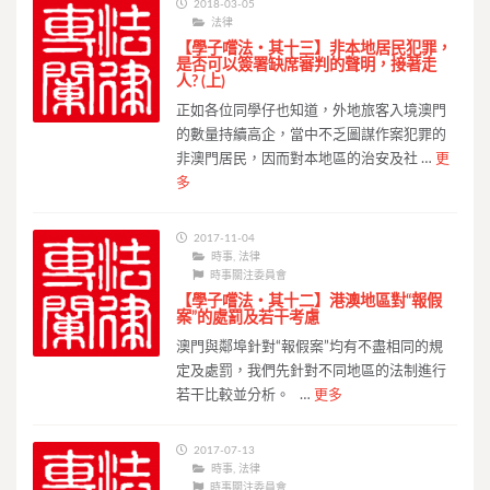
2018-03-05
法律
【學子嚐法・其十三】非本地居民犯罪，
是否可以簽署缺席審判的聲明，接著走
人? (上)
正如各位同學仔也知道，外地旅客入境澳門
的數量持續高企，當中不乏圖謀作案犯罪的
非澳門居民，因而對本地區的治安及社 …
更
多
2017-11-04
時事
,
法律
時事關注委員會
【學子嚐法・其十二】港澳地區對“報假
案”的處罰及若干考慮
澳門與鄰埠針對“報假案”均有不盡相同的規
定及處罰，我們先針對不同地區的法制進行
若干比較並分析。 …
更多
2017-07-13
時事
,
法律
時事關注委員會