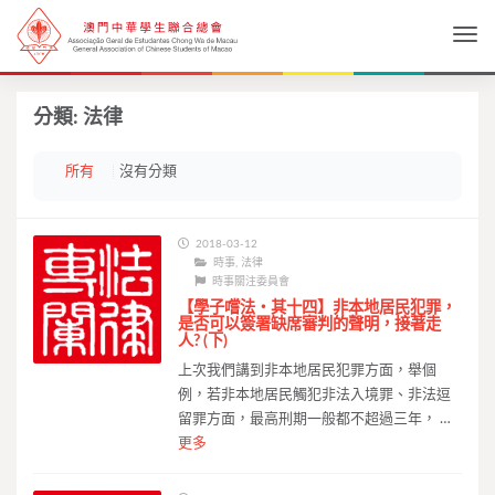
Togg
分類:
法律
所有
沒有分類
2018-03-12
時事
,
法律
時事關注委員會
【學子嚐法・其十四】非本地居民犯罪，
是否可以簽署缺席審判的聲明，接著走
人? (下)
上次我們講到非本地居民犯罪方面，舉個
例，若非本地居民觸犯非法入境罪、非法逗
留罪方面，最高刑期一般都不超過三年， …
更多