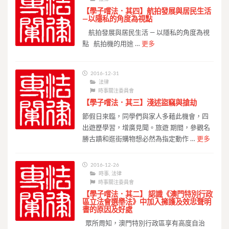
【學子嚐法．其四】航拍發展與居民生活
—以隱私的角度為視點
航拍發展與居民生活 — 以隱私的角度為視
點 航拍機的用途 …
更多
2016-12-31
法律
時事關注委員會
【學子嚐法．其三】淺述盜竊與搶劫
節假日來臨，同學們與家人多藉此機會，四
出遊歷學習，增廣見聞。旅遊 期間，參觀名
勝古蹟和逛街購物想必然為指定動作 …
更多
2016-12-26
時事
,
法律
時事關注委員會
【學子嚐法．其二】 認識《澳門特別行政
區立法會選舉法》中加入擁護及效忠聲明
書的原因及好處
眾所周知，澳門特別行政區享有高度自治