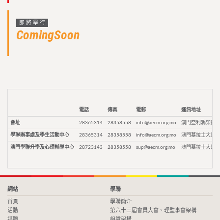
即將舉行
ComingSoon
電話
傳真
電郵
通訊地址
會址
28365314
28358558
info@aecm.org.mo
澳門亞利鴉架街9
學聯辦事處及學生活動中心
28365314
28358558
info@aecm.org.mo
澳門慕拉士大馬路
澳門學聯升學及心理輔導中心
28723143
28358558
sup@aecm.org.mo
澳門慕拉士大馬路
網站
學聯
首頁
學聯簡介
活動
第六十三屆會員大會、理監事會架構
媒體
組織架構