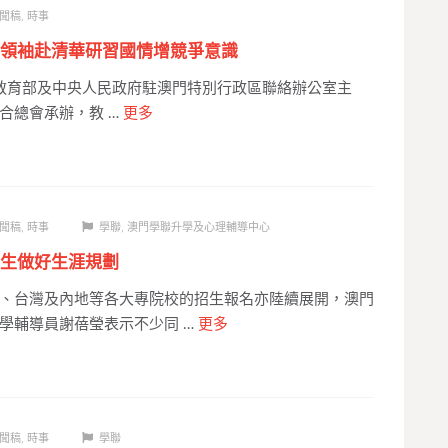
聞稿
,
時事
領袖赴清華研習國情增競爭意識
教育部及中央人民政府駐澳門特別行政區聯絡辦公室主
合總會承辦，教 …
更多
聞稿
,
時事
學聯
,
澳門學聯升學及心理輔導中心
生做好生涯規劃
、台灣及內地等各大專院校的招生報名亦陸續展開，澳門
學輔導員謝蓓瑩表示不少同 …
更多
聞稿
,
時事
學聯