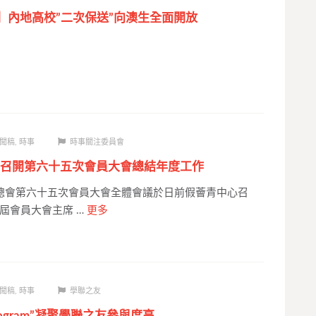
息】內地高校”二次保送”向澳生全面開放
聞稿
,
時事
時事關注委員會
召開第六十五次會員大會總結年度工作
總會第六十五次會員大會全體會議於日前假薈青中心召
屆會員大會主席 …
更多
聞稿
,
時事
學聯之友
Program”凝聚學聯之友參與度高