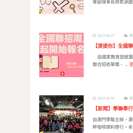
會副理事長周家源譴
2017-02-27
新
【提提你】全國聯
由國家教育部統籌，
聯合招收華僑、 …
2017-02-10
新
【新聞】學聯舉行
由澳門學聯主辦，澳
畔咖啡順利舉行。本