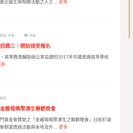
責企圖主辦相關活動之人士 …
更多
聞稿
,
時事
學聯
招週三｜開始接受報名
高等教育輔助辦公室協調的2017年中國普通高等學校
更多
聞稿
金雞報曉聚澳生聯歡晚會
門基金會贊助之「金雞報曉聚澳生之聯歡晚會」日前於湖
會期望透過活動與本地及外 …
更多