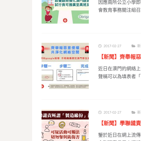
因應兩所公立小學即
會教育事務關注組召
2017-02-27
新
【新聞】齊舉報惡
近日在澳門的網絡上
聲稱可以為填表者「
2017-02-27
新
【新聞】學聯譴責
鑒於近日在網上流傳