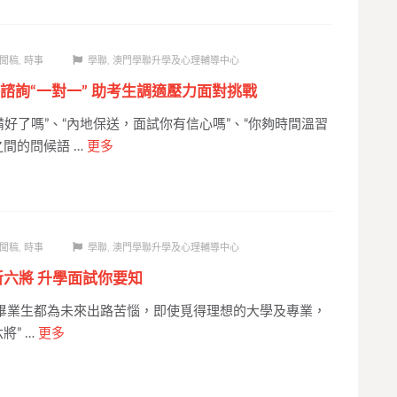
聞稿
,
時事
學聯
,
澳門學聯升學及心理輔導中心
諮詢“一對一” 助考生調適壓力面對挑戰
好了嗎”、“內地保送，面試你有信心嗎”、“你夠時間溫習
之間的問候語 …
更多
聞稿
,
時事
學聯
,
澳門學聯升學及心理輔導中心
斬六將 升學面試你要知
業生都為未來出路苦惱，即使覓得理想的大學及專業，
將” …
更多