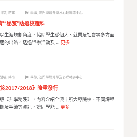
聞稿
,
時事
學聯
,
澳門學聯升學及心理輔導中心
”“秘笈”助選校選科
以生涯規劃角度，協助學生從個人、就業及社會等多方面
適的出路。透過舉辦活動及 …
更多
聞稿
,
時事
學聯
,
澳門學聯升學及心理輔導中心
2017/2018》隆重發行
版《升學秘笈》，內容介紹全澳十所大專院校、不同課程
期及手續等資訊，讓同學能 …
更多