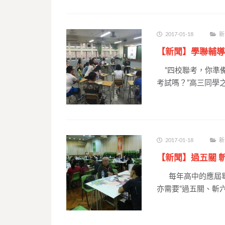
2017-01-18
新
【新聞】學聯輔導
“四校聯考，你準備
考試嗎？”高三同學
2017-01-18
新
【新聞】過五關 
每年高中的應屆畢
亦需要“過五關、斬六