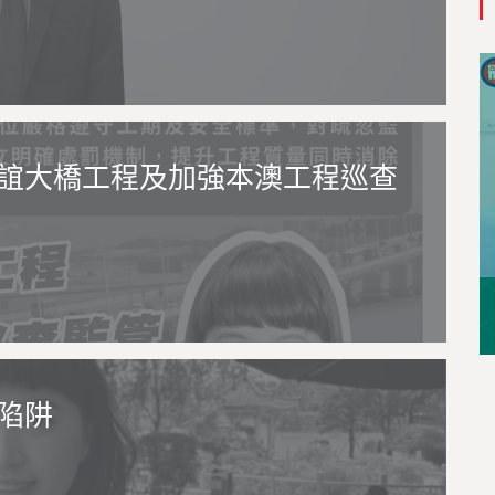
誼大橋工程及加強本澳工程巡查
陷阱