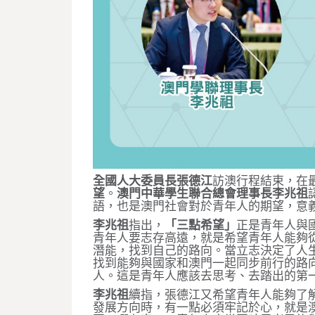
全國人大委員長張德江
訪澳行程結束，在
望
。
澳門中華學生聯合總會理事長李兆祖
語，也是澳門社會對於青年人的期望，意
李兆祖
指出，
「三點希望」
正是青年人與
青年人要志存高遠，就是希望青年人能夠
潛能，找到自己的路向。當立志決定了人
找到能夠與國家和澳門一起同步前行的路
人。這是青年人應該去思考、去踏出的第
李兆祖
續指，張德江又希望青年人能夠了
發展方向時，有一點必須牢記於心，就是