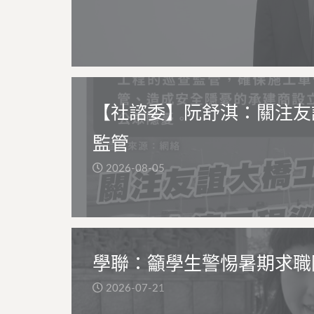
【社諮委】阮舒淇：關注友
監管
2026-08-05
學聯：籲學生警惕暑期求職
2026-07-21