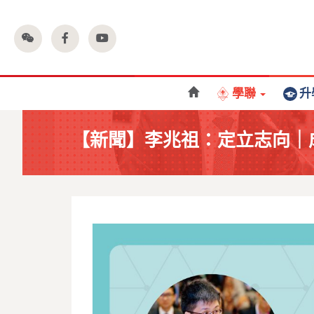
學聯
升
【新聞】李兆祖：定立志向｜