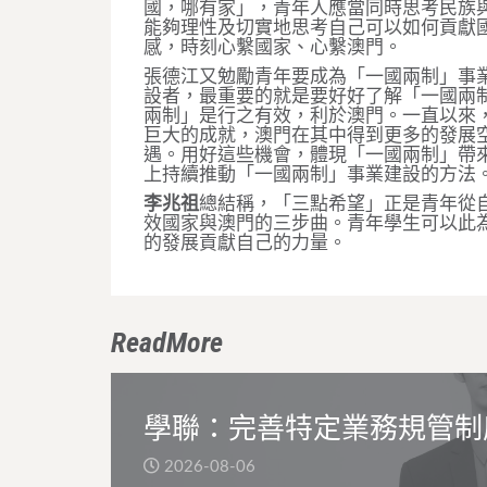
國，哪有家」，青年人應當同時思考民族
能夠理性及切實地思考自己可以如何貢獻
感，時刻心繫國家、心繫澳門。
張德江又勉勵青年要成為「一國兩制」事
設者，最重要的就是要好好了解「一國兩
兩制」是行之有效，利於澳門。一直以來
巨大的成就，澳門在其中得到更多的發展
遇。用好這些機會，體現「一國兩制」帶
上持續推動「一國兩制」事業建設的方法
李兆祖
總結稱，「三點希望」正是青年從
效國家與澳門的三步曲。青年學生可以此
的發展貢獻自己的力量。
ReadMore
學聯：完善特定業務規管制
2026-08-06