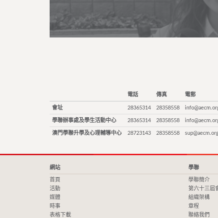
電話
傳真
電郵
會址
28365314
28358558
info@aecm.or
學聯辦事處及學生活動中心
28365314
28358558
info@aecm.or
澳門學聯升學及心理輔導中心
28723143
28358558
sup@aecm.or
網站
學聯
首頁
學聯簡介
活動
第六十三屆
媒體
組織架構
時事
章程
表格下載
聯絡我們