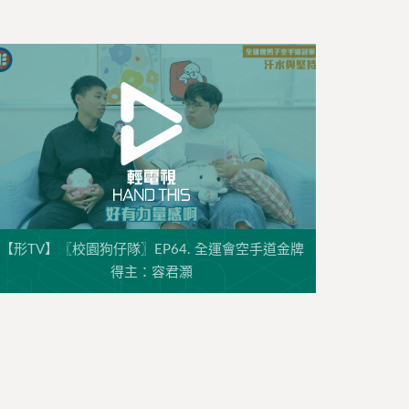
【形TV】〖校園狗仔隊〗EP64. 全運會空手道金牌
得主：容君灝