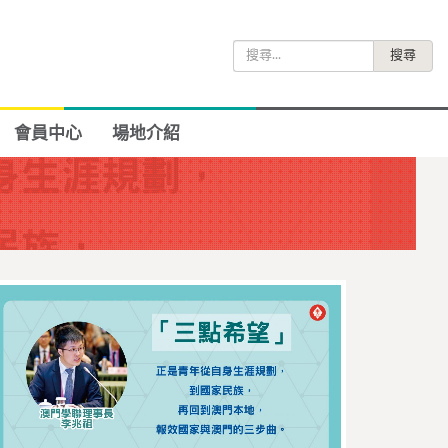
搜
尋
關
鍵
會員中心
場地介紹
字: