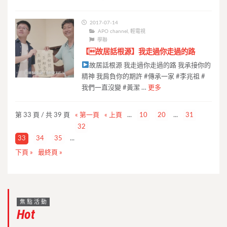
2017-07-14
APO channel
,
輕電視
學聯
【故居話根源】我走過你走過的路
故居話根源 我走過你走過的路 我承接你的
精神 我肩負你的期許 #傳承一家 #李兆祖 #
我們一直沒變 #黃潔 …
更多
第 33 頁 / 共 39 頁
« 第一頁
« 上頁
...
10
20
...
31
32
33
34
35
...
下頁 »
最終頁 »
焦點活動
Hot