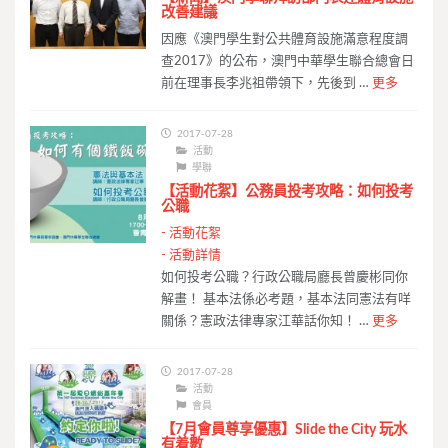
改善建議
因應《澳門學生對公共體育設施滿意程度調
查2017》的公布，澳門中華學生聯合總會日
前在理事長李兆祖帶領下，先後到 …
更多
2017-07-28
活動
學聯
【活動花絮】公務員投考攻略：如何投考
公職
-
活動花絮
-
活動詳情
如何投考公職？行政公職局廳長曾慶彬同你
解畫！ 基本法係必考題，基本法同憲法有咩
關係？憲政法律專家江華話你知！ …
更多
2017-07-28
活動
會員
【7月會員尊享優惠】Slide the City 玩水
有着數