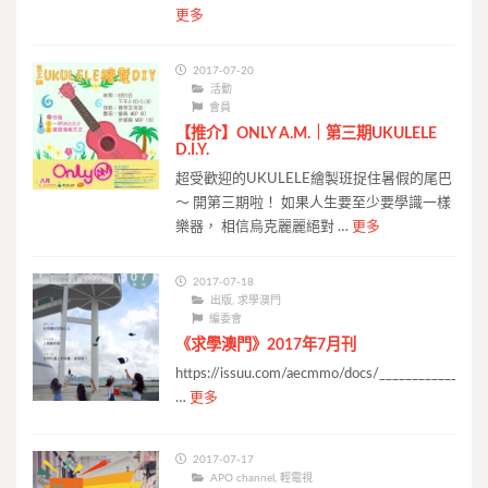
更多
2017-07-20
活動
會員
【推介】ONLY A.M.｜第三期UKULELE
D.I.Y.
超受歡迎的UKULELE繪製班捉住暑假的尾巴
～ 開第三期啦！ 如果人生要至少要學識一樣
樂器， 相信烏克麗麗絕對 …
更多
2017-07-18
出版
,
求學澳門
編委會
《求學澳門》2017年7月刊
https://issuu.com/aecmmo/docs/____________stud
…
更多
2017-07-17
APO channel
,
輕電視