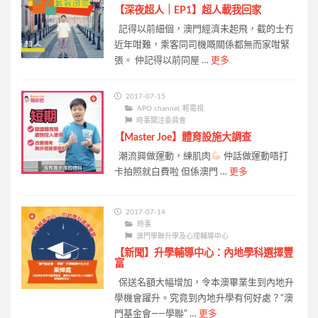
【深夜超人｜EP1】超人載我回家
記得以前細個，澳門經濟未起飛，截的士冇
近年咁難，乘客同司機嘅關係都無而家咁緊
張。 仲記得以前同屋 …
更多
2017-07-15
APO channel
,
輕電視
時事關注委員會
【Master Joe】體育設施大調查
潮流興做運動，練肌肉
仲話做運動唔打
卡拍照就白費啦 但係澳門 …
更多
2017-07-14
時事
澳門學聯升學及心理輔導中心
【新聞】升學輔導中心：內地學科選擇豐
富
保送名額大幅增加，令本澳畢業生到內地升
學機會躍升。究竟到內地升學有何好處？“澳
門基金會——學聯” …
更多