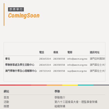
即將舉行
ComingSoon
電話
傳真
電郵
通訊地址
會址
28365314
28358558
info@aecm.org.mo
澳門亞利鴉架街9
學聯辦事處及學生活動中心
28365314
28358558
info@aecm.org.mo
澳門慕拉士大馬路
澳門學聯升學及心理輔導中心
28723143
28358558
sup@aecm.org.mo
澳門慕拉士大馬路
網站
學聯
首頁
學聯簡介
活動
第六十三屆會員大會、理監事會架構
媒體
組織架構