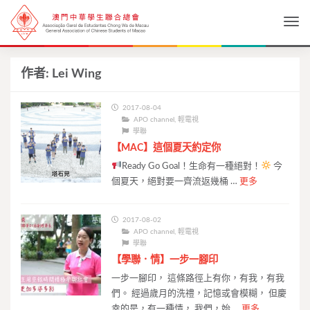
Togg
作者:
Lei Wing
2017-08-04
APO channel
,
輕電視
學聯
【MAC】這個夏天約定你
Ready Go Goal！生命有一種絕對！
今
個夏天，絕對要一齊流返幾桶 …
更多
2017-08-02
APO channel
,
輕電視
學聯
【學聯．情】一步一腳印
一步一腳印， 這條路徑上有你，有我，有我
們。 經過歲月的洗禮，記憶或會模糊， 但慶
幸的是，有一種情， 我們，始 …
更多