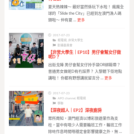
夏天熱辣辣～ 最好當然係玩下水啦！ 瘋魔全
球的「Slide the City」已經到左澳門漁人碼
頭啦～ 仲有夏 …
更多
2017-07-23
輕電視
,
非常大學生
影攝委員會
【非常大學生｜EP10】男仔會幫女仔做
呢D？
出街戈陣 男仔會幫女仔拎手袋OR綁鞋帶？
普通男女做呢D有冇踩界？ 入黎聽下佢地點
講啦！ 你都有野想講就留言分 …
更多
2017-07-23
APO channel
,
輕電視
學聯
【深夜超人｜EP2】深夜廚房
眾所周知，澳門經濟以博彩旅遊業作為支
柱，當中有唔少人需要輪班工作，輪班工作
除咗作息時間唔穩定會影響健康之外，無 …