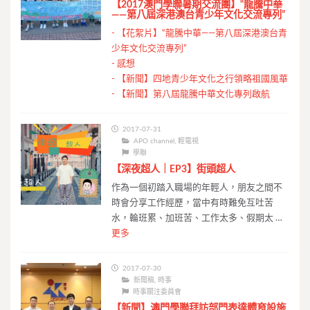
【2017澳門學聯暑期交流團】“龍騰中華
——第八屆深港澳台青少年文化交流專列”
-
【花絮片】“龍騰中華——第八屆深港澳台青
少年文化交流專列”
-
感想
-
【新聞】四地青少年文化之行領略祖國風華
-
【新聞】第八屆龍騰中華文化專列啟航
2017-07-31
APO channel
,
輕電視
學聯
【深夜超人｜EP3】街頭超人
作為一個初踏入職場的年輕人，朋友之間不
時會分享工作經歷，當中有時難免互吐苦
水，輪班累、加班苦、工作太多、假期太 …
更多
2017-07-30
新聞稿
,
時事
時事關注委員會
【新聞】澳門學聯拜訪部門表達體育設施