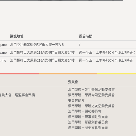
通訊地址
辦公時間
g.mo
澳門亞利鴉架街9號容永大廈一樓A,B
/
g.mo
澳門慕拉士大馬路218A號澳門日報大廈14樓
週一至五：上午9時30分至晚上7時正；
g.mo
澳門慕拉士大馬路218A號澳門日報大廈14樓
週一至五：上午9時30分至晚上7時正
委員會
澳門學聯－少年警訊活動委員會
會員大會、理監事會架構
澳門學聯－學界常設活動委員會
委員會簡介
澳門學聯－學聯之友活動委員會
澳門學聯－編輯委員會
澳門學聯－時事關注委員會
澳門學聯－影攝創作委員會
澳門學聯－歷史文化委員會