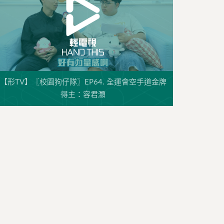
【形TV】〖校園狗仔隊〗EP64. 全運會空手道金牌
得主：容君灝