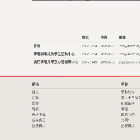
電話
傳真
電郵
會址
28365314
28358558
info@aecm.or
學聯辦事處及學生活動中心
28365314
28358558
info@aecm.or
澳門學聯升學及心理輔導中心
28723143
28358558
sup@aecm.or
網站
學聯
首頁
學聯簡介
活動
第六十三屆
媒體
組織架構
時事
章程
表格下載
聯絡我們
成為會員
75周年
招聘資訊
招聘資訊