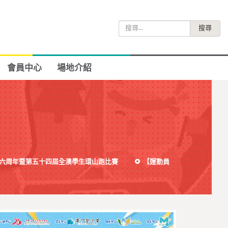
搜
尋
關
鍵
會員中心
場地介紹
字:
六周年暨第五十四屆全澳學生環山跑比賽
【運動員