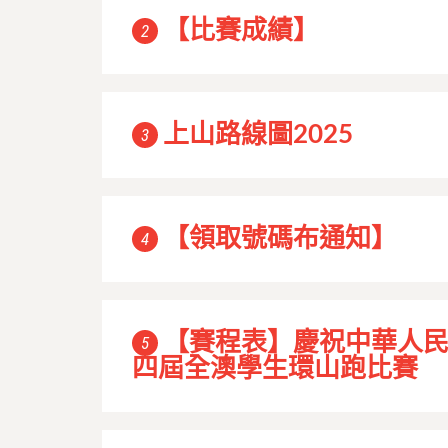
【比賽成績】
2
上山路線圖2025
3
【領取號碼布通知】
4
【賽程表】慶祝中華人
5
四屆全澳學生環山跑比賽