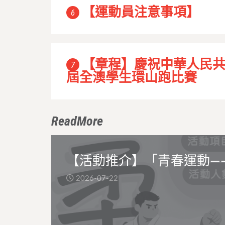
【運動員注意事項】
6
【章程】慶祝中華人民
7
屆全澳學生環山跑比賽
ReadMore
【活動推介】「青春運動—
2026-07-22