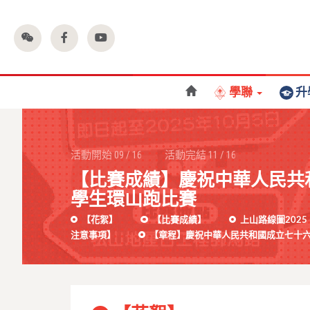
學聯
升
活動開始
09
/
16
活動完結
11
/
16
【比賽成績】慶祝中華人民共
學生環山跑比賽
【花絮】
【比賽成績】
上山路線圖2025
注意事項】
【章程】慶祝中華人民共和國成立七十