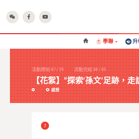
學聯
升
活動開始
07
/
29
活動完結
08
/
05
【花絮】“探索‘孫文’足跡，走
感想
1