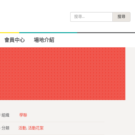
搜
尋
關
鍵
會員中心
場地介紹
字:
組織
學聯
分類
活動
,
活動花絮