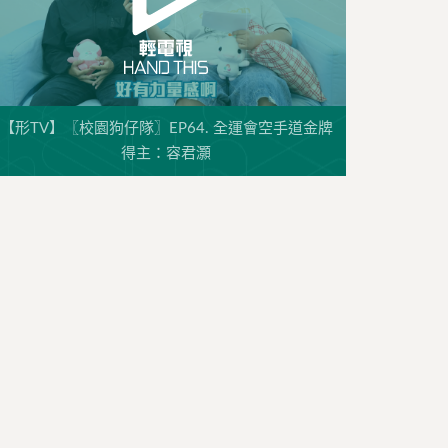
【形TV】〖校園狗仔隊〗EP64. 全運會空手道金牌
得主：容君灝