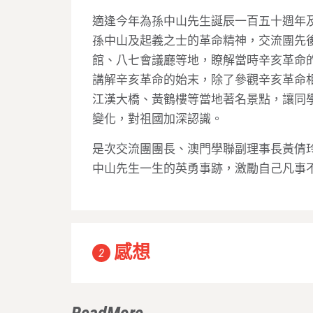
適逢今年為孫中山先生誕辰一百五十週年及
孫中山及起義之士的革命精神，交流團先
館、八七會議廳等地，瞭解當時辛亥革命
講解辛亥革命的始末，除了參觀辛亥革命
江漢大橋、黃鶴樓等當地著名景點，讓同
變化，對祖國加深認識。
是次交流團團長、澳門學聯副理事長黃倩
中山先生一生的英勇事跡，激勵自己凡事
感想
2