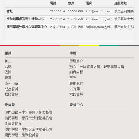
電話
傳真
電郵
通訊地址
會址
28365314
28358558
info@aecm.org.mo
澳門亞利鴉架街9
學聯辦事處及學生活動中心
28365314
28358558
info@aecm.org.mo
澳門慕拉士大馬路
澳門學聯升學及心理輔導中心
28723143
28358558
sup@aecm.org.mo
澳門慕拉士大馬路
網站
學聯
首頁
學聯簡介
活動
第六十三屆會員大會、理監事會架構
媒體
組織架構
時事
章程
表格下載
聯絡我們
成為會員
75周年
招聘資訊
招聘資訊
委員會
會員中心
澳門學聯－少年警訊活動委員會
澳門學聯－學界常設活動委員會
委員會簡介
澳門學聯－學聯之友活動委員會
澳門學聯－編輯委員會