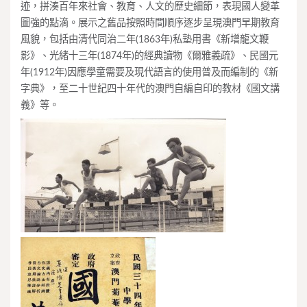
迹，拼湊百年來社會、教育、人文的歷史細節，表現國人變革
圖強的點滴。展示之舊品按照時間順序逐步呈現澳門早期教育
風貌，包括由清代同治二年(1863年)私塾用書《新增龍文鞭
影》、光緒十三年(1874年)的經典讀物《爾雅義疏》、民國元
年(1912年)因應學童需要及現代語言的使用普及而編制的《新
字典》，至二十世紀四十年代的澳門自編自印的教材《國文講
義》等。