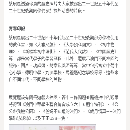
該展區透過珍貴的歷史照片向大家披露出二十世紀五十年代至
二十世紀後期同學們參加課外活動的片段。
青春印記
該展區展出二十世紀四十年代起至二十世紀後期部分學校使用
的教科書，如《大雅尺牘》、《大學預科國文》、《初中物
理》、《新標準初中理化》、《范氏大代數》、《中國歷史》
等，都是當代學子的學習歷程。此外，還展示澳門不同校園的
服飾、圖片、功課簿、簡章及獎盃等等，當中包括官立中葡中
心小學、德明中學、九澳學校、馬禮遜紀念學校等等，這些來
自不同年代、不同學校的舊物。
展覽還設有問答遊戲大抽獎，答中三條問題並隨機抽中的觀眾
將得到《澳門中華學生聯合總會成立六十五週年特刊》、《公
公帶我遊公園》、《爸媽不知道的澳門》、《歲月情真——澳門
學聯訪談錄》以及正正USB一隻。