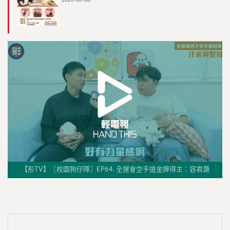
2026-06-08
【形TV】〖校園狗仔隊〗EP64. 全運會空手道金牌得主：容君灝