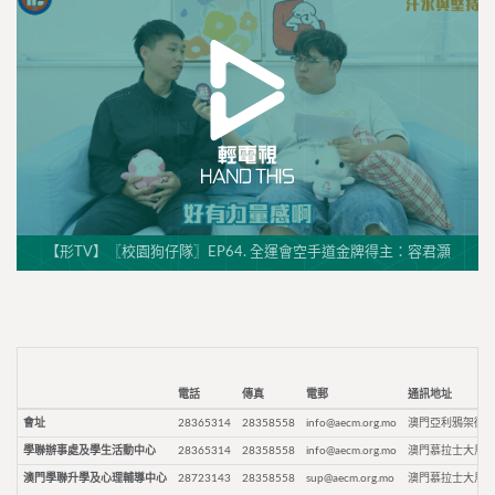
【形TV】〖校園狗仔隊〗EP64. 全運會空手道金牌得主：容君灝
電話
傳真
電郵
通訊地址
會址
28365314
28358558
info@aecm.org.mo
澳門亞利鴉架街9
學聯辦事處及學生活動中心
28365314
28358558
info@aecm.org.mo
澳門慕拉士大馬路
澳門學聯升學及心理輔導中心
28723143
28358558
sup@aecm.org.mo
澳門慕拉士大馬路