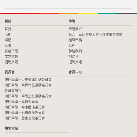
網站
學聯
首頁
學聯簡介
活動
第六十三屆會員大會、理監事會架構
媒體
組織架構
時事
章程
表格下載
聯絡我們
成為會員
75周年
招聘資訊
招聘資訊
委員會
會員中心
澳門學聯－少年警訊活動委員會
澳門學聯－學界常設活動委員會
委員會簡介
澳門學聯－學聯之友活動委員會
澳門學聯－編輯委員會
澳門學聯－時事關注委員會
澳門學聯－影攝創作委員會
澳門學聯－歷史文化委員會
場地介紹