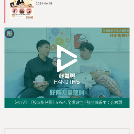
2026-06-08
【形TV】〖校園狗仔隊〗EP64. 全運會空手道金牌得主：容君灝