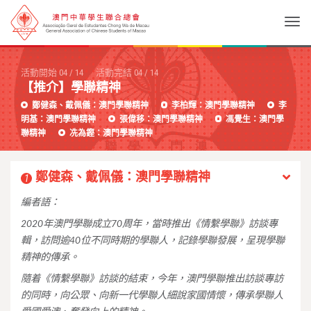
Togg
活動開始
04
/
14
活動完結
04
/
14
【推介】學聯精神
鄭健森、戴佩儀：澳門學聯精神
李柏輝：澳門學聯精神
李
明基：澳門學聯精神
張偉移：澳門學聯精神
馮覺生：澳門學
聯精神
冼為鏗：澳門學聯精神
鄭健森、戴佩儀：澳門學聯精神
1
編者語：
2020年澳門學聯成立70周年，當時推出《情繫學聯》訪談專
輯，訪問逾40位不同時期的學聯人，記錄學聯發展，呈現學聯
精神的傳承。
隨着《情繫學聯》訪談的結束，今年，澳門學聯推出訪談專訪
的同時，向公眾、向新一代學聯人細說家國情懷，傳承學聯人