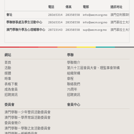
電話
傳真
電郵
通訊地址
會址
28365314
28358558
info@aecm.org.mo
澳門亞利鴉架街9
學聯辦事處及學生活動中心
28365314
28358558
info@aecm.org.mo
澳門慕拉士大馬路
澳門學聯升學及心理輔導中心
28723143
28358558
sup@aecm.org.mo
澳門慕拉士大馬路
網站
學聯
首頁
學聯簡介
活動
第六十三屆會員大會、理監事會架構
媒體
組織架構
時事
章程
表格下載
聯絡我們
成為會員
75周年
招聘資訊
招聘資訊
委員會
會員中心
澳門學聯－少年警訊活動委員會
澳門學聯－學界常設活動委員會
委員會簡介
澳門學聯－學聯之友活動委員會
澳門學聯－編輯委員會