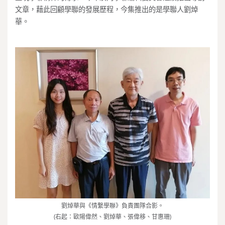
文章，藉此回顧學聯的發展歷程，今集推出的是學聯人劉焯
華。
劉焯華與《情繫學聯》負責團隊合影。
(右起：歐陽偉然、劉焯華、張偉移、甘惠珊)