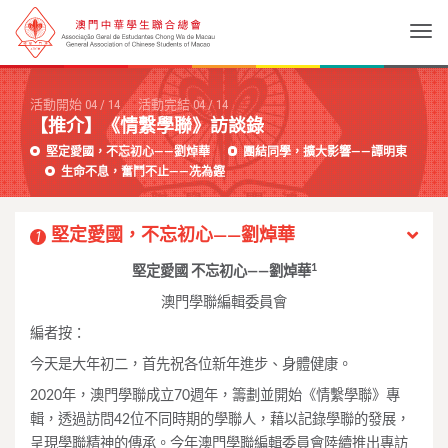
Togg
活動開始
04
/
14
活動完結
04
/
14
【推介】《情繫學聯》訪談錄
堅定愛國，不忘初心——劉焯華
團結同學，擴大影響——譚明東
生命不息，奮鬥不止——冼為鏗
堅定愛國，不忘初心——劉焯華
1
1
堅定愛國 不忘初心——劉焯華
澳門學聯編輯委員會
編者按：
今天是大年初二，首先祝各位新年進步、身體健康。
2020年，澳門學聯成立70週年，籌劃並開始《情繫學聯》專
輯，透過訪問42位不同時期的學聯人，藉以記錄學聯的發展，
呈現學聯精神的傳承。今年澳門學聯編輯委員會陸續推出專訪