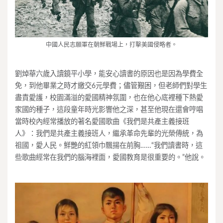
中國人民志願軍在朝鮮戰場上，打擊美國侵略者。
劉焯華六歲入讀鏡平小學，能安心讀書的原因也是因為學費全
免，到他畢業之時才繳交6元學費；儘管艱困，但老師們對學生
盡責愛護，校園滿溢的愛國精神氛圍，也在他心底裡種下熱愛
家國的種子，這段童年時光影響他之深，甚至他現在還會哼唱
當時校內經常播放的著名愛國歌曲《我們是共產主義接班
人》：我們是共產主義接班人，繼承革命先輩的光榮傳統，為
祖國，愛人民。鮮艷的紅領巾飄揚在前胸……“我們讀書時，這
些歌曲經常在我們的腦海裡面，愛國教育是很重要的。”他說。