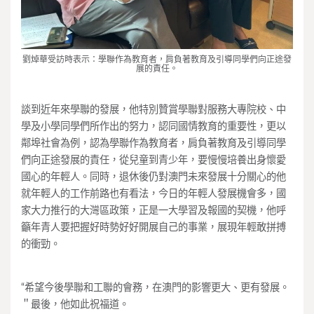
劉焯華受訪時表示：學聯作為教育者，肩負著教育及引導同學們向正途發
展的責任。
談到近年來學聯的發展，他特別贊賞學聯對服務大專院校、中
學及小學同學們所作出的努力，認同國情教育的重要性，更以
鄰埠社會為例，認為學聯作為教育者，肩負著教育及引導同學
們向正途發展的責任，從兒童到青少年，要慢慢培養出身懷愛
國心的年輕人。同時，退休後仍對澳門未來發展十分關心的他
就年輕人的工作前路也有看法，今日的年輕人發展機會多，國
家大力推行的大灣區政策，正是一大學習及報國的契機，他呼
籲年青人要把握好時勢好好開展自己的事業，展現年輕敢拼搏
的衝勁。
“希望今後學聯和工聯的會務，在澳門的影響更大、更有發展。
＂最後，他如此祝福道。