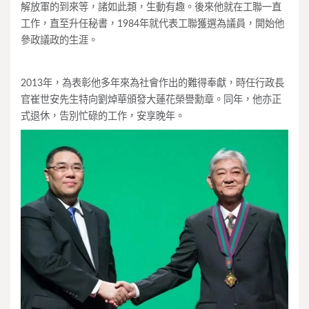
解放軍的到來等，諸如此類，生動有趣。後來他就在工聯一直
工作，直至升任秘書，1984年就代表工聯獲選為議員，開始他
參政議政的生涯。
2013年，為表彰他多年來為社會作出的難得奉獻，時任行政長
官崔世安先生特向劉焯華頒發大蓮花榮譽勳章。同年，他亦正
式退休，告別忙碌的工作，安享晚年。