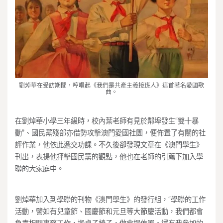
劉焯華在受訪期間，哼唱起《我們是共產主義接班人》這首著名愛國歌
曲。
在劉焯華小學三年級時，校內葉老師有見於鄰埠發生“雙十暴
動”、國民黨殘部亦借勢攻擊澳門愛國社團，便佈置了有關的社
評作業，他依此遞交功課。不久後卻發現文章在《澳門學生》
刊出，表揚他抨擊國民黨的觀點，他也在老師的引薦下加入學
聯的大家庭中。
劉焯華加入到學聯的刊物《澳門學生》的發行組，“學聯的工作
活動，譬如有兒童節、國慶節和元旦等大節慶活動，我們都會