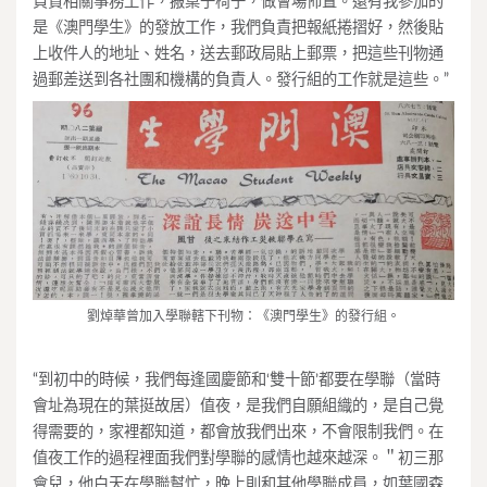
負責相關事務工作，搬桌子椅子，做會場佈置。還有我參加的
是《澳門學生》的發放工作，我們負責把報紙捲摺好，然後貼
上收件人的地址、姓名，送去郵政局貼上郵票，把這些刊物通
過郵差送到各社團和機構的負責人。發行組的工作就是這些。”
劉焯華曾加入學聯轄下刊物：《澳門學生》的發行組。
“到初中的時候，我們每逢國慶節和‘雙十節’都要在學聯（當時
會址為現在的葉挺故居）值夜，是我們自願組織的，是自己覺
得需要的，家裡都知道，都會放我們出來，不會限制我們。在
值夜工作的過程裡面我們對學聯的感情也越來越深。＂初三那
會兒，他白天在學聯幫忙，晚上則和其他學聯成員，如葉國森