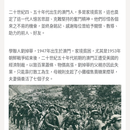
二十世紀四、五十年代出生的澳門人，多是家境貧苦，這也奠
定了這一代人憶苦思甜、克難堅持的奮鬥精神。他們珍惜各個
來之不易的機會，並終身銘記、感謝每位曾給予關懷、教導、
助力的前人、好友。
學聯人劉焯華，1947年出生於澳門，家境貧困，尤其是1953年
朝鮮戰爭結束後，二十世紀五十年代前期的澳門正遭受美國的
經濟制裁，以致百業蕭條、物價高漲，劉焯華的父親亦因此失
業，只能靠打散工為生，母親則支起了小攤檔售賣糖果煙草，
夫妻倆養活了七個子女。