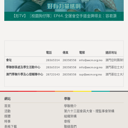
【形TV】〖校園狗仔隊〗EP64. 全運會空手道金牌得主：容君灝
電話
傳真
電郵
通訊地址
會址
28365314
28358558
info@aecm.org.mo
澳門亞利鴉架街9
學聯辦事處及學生活動中心
28365314
28358558
info@aecm.org.mo
澳門慕拉士大馬路
澳門學聯升學及心理輔導中心
28723143
28358558
sup@aecm.org.mo
澳門慕拉士大馬路
網站
學聯
首頁
學聯簡介
活動
第六十三屆會員大會、理監事會架構
媒體
組織架構
時事
章程
表格下載
聯絡我們