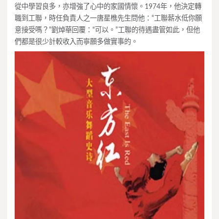
從中學習良多，亦增強了心中的家國情懷。1974年，他決定轉
職到工聯，時任負責人之一唐星樵先生問他：“工聯薪水低你願
意接受嗎？”劉焯華回覆：“可以。”工聯的待遇盡管如此，但他
們都是很少計較收入而寧願多做實事的。