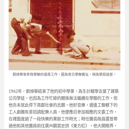
劉焯華曾參與學聯的值夜工作，圖為昔日學聯舊址，現為葉挺故居。
1962年，劉焯華結束了他的初中學業，為生計輟學去當了建築
公司學徒，也因為工作忙碌的關係無法繼續在學聯的工作。但
他亦未就此停下貢獻社會的志願，他好音樂，適逢工聯轄下的
工人劇團有意招請配樂人員，他便應召參加相應的文委工作，
在裡面度過了一段快樂的業餘工作時光；時任團長陸昌還曾帶
過他和其他團員前往廣州觀賞史詩《東方紅》，他大開眼界，