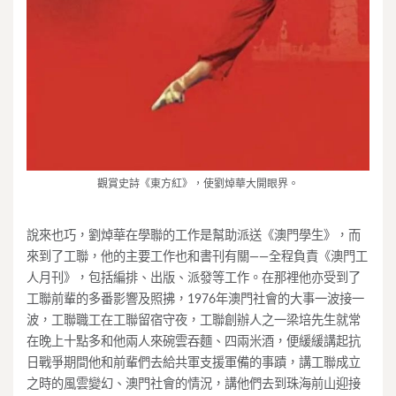
觀賞史詩《東方紅》，使劉焯華大開眼界。
說來也巧，劉焯華在學聯的工作是幫助派送《澳門學生》，而
來到了工聯，他的主要工作也和書刊有關——全程負責《澳門工
人月刊》，包括編排、出版、派發等工作。在那裡他亦受到了
工聯前輩的多番影響及照拂，1976年澳門社會的大事一波接一
波，工聯職工在工聯留宿守夜，工聯創辦人之一梁培先生就常
在晚上十點多和他兩人來碗雲吞麵、四兩米酒，便緩緩講起抗
日戰爭期間他和前輩們去給共軍支援軍備的事蹟，講工聯成立
之時的風雲變幻、澳門社會的情況，講他們去到珠海前山迎接