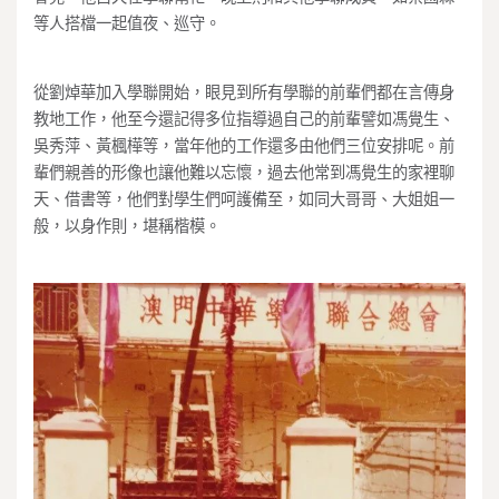
等人搭檔一起值夜、巡守。
從劉焯華加入學聯開始，眼見到所有學聯的前輩們都在言傳身
教地工作，他至今還記得多位指導過自己的前輩譬如馮覺生、
吳秀萍、黃楓樺等，當年他的工作還多由他們三位安排呢。前
輩們親善的形像也讓他難以忘懷，過去他常到馮覺生的家裡聊
天、借書等，他們對學生們呵護備至，如同大哥哥、大姐姐一
般，以身作則，堪稱楷模。