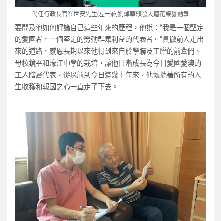
時任行政長官崔世安先生(左一)向劉焯華頒發大蓮花榮譽勳章
要問及他如何評論自己這些年來的歷程，他說：“我是一個堅定
的愛國者，一個堅定的勞動群眾利益的代表者。”貫徹前人走出
來的道路，感恩長期以來他得到來自於學聯及工聯的前輩們、
母校鏡平和濠江中學的栽培，讓他日漸成長為今日愛國愛澳的
工人階層代表，從以前到今日這幾十年來，他懷揣著所有的人
生收穫和報國之心一直走了下去。