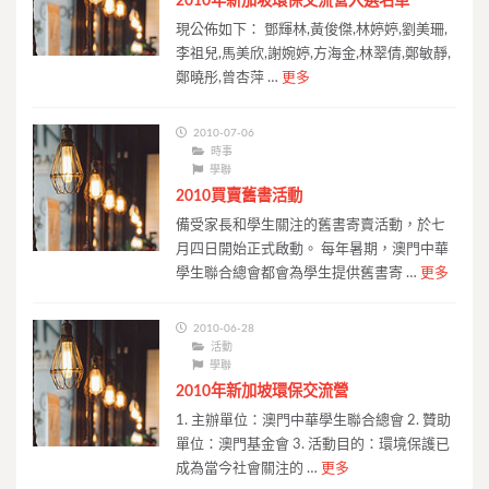
2010年新加坡環保交流營入選名單
現公佈如下： 鄧輝林,黃俊傑,林婷婷,劉美珊,
李祖兒,馬美欣,謝婉婷,方海金,林翠倩,鄭敏靜,
鄭曉彤,曾杏萍 …
更多
2010-07-06
時事
學聯
2010買賣舊書活動
備受家長和學生關注的舊書寄賣活動，於七
月四日開始正式啟動。 每年暑期，澳門中華
學生聯合總會都會為學生提供舊書寄 …
更多
2010-06-28
活動
學聯
2010年新加坡環保交流營
1. 主辦單位：澳門中華學生聯合總會 2. 贊助
單位：澳門基金會 3. 活動目的：環境保護已
成為當今社會關注的 …
更多