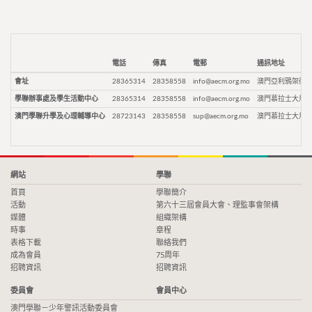
電話
傳真
電郵
通訊地址
會址
28365314
28358558
info@aecm.org.mo
澳門亞利鴉架街9
學聯辦事處及學生活動中心
28365314
28358558
info@aecm.org.mo
澳門慕拉士大馬路
澳門學聯升學及心理輔導中心
28723143
28358558
sup@aecm.org.mo
澳門慕拉士大馬路
網站
學聯
首頁
學聯簡介
活動
第六十三屆會員大會、理監事會架構
媒體
組織架構
時事
章程
表格下載
聯絡我們
成為會員
75周年
招聘資訊
招聘資訊
委員會
會員中心
澳門學聯－少年警訊活動委員會