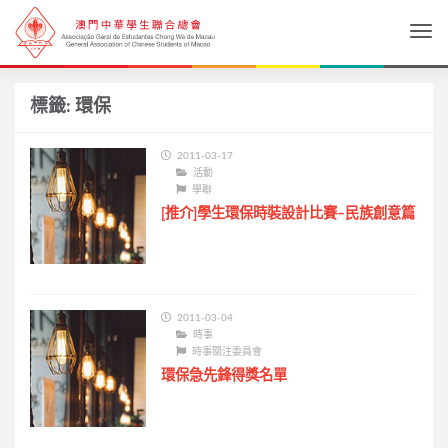
Togg
標籤:
環保
2011-03-17
活動
學聯
[推介]學生環保時裝設計比賽–民族創意篇
2011-03-04
時事
時事關注委員會
環保急先鋒得獎名單