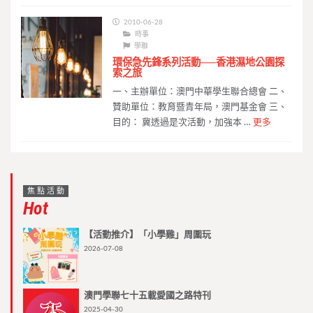
2010-06-28
時事
學聯
環保急先鋒系列活動──香港濕地公園探
索之旅
一、主辦單位：澳門中華學生聯合總會 二、
贊助單位：教育暨青年局，澳門基金會 三、
目的： 冀透過是次活動，加強本 …
更多
焦點活動
Hot
【活動推介】「小學雞」周圍玩
2026-07-08
澳門學聯七十五載愛國之路特刊
2025-04-30