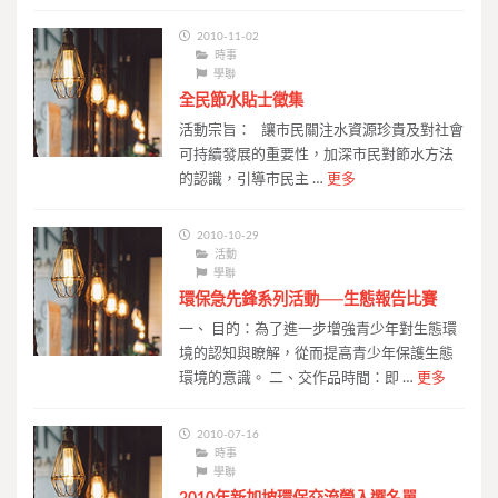
2010-11-02
時事
學聯
全民節水貼士徵集
活動宗旨： 讓市民關注水資源珍貴及對社會
可持續發展的重要性，加深市民對節水方法
的認識，引導市民主 …
更多
2010-10-29
活動
學聯
環保急先鋒系列活動──生態報告比賽
一、 目的：為了進一步增強青少年對生態環
境的認知與瞭解，從而提高青少年保護生態
環境的意識。 二、交作品時間：即 …
更多
2010-07-16
時事
學聯