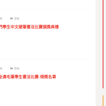
事
學聯
事
學聯
屆全澳毛筆學生書法比賽-得獎名單