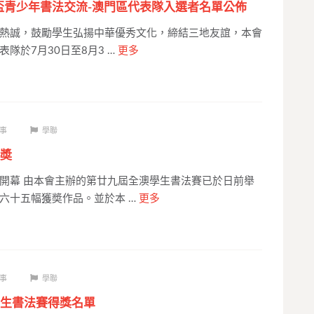
市盃青少年書法交流-澳門區代表隊入選者名單公佈
熱誠，鼓勵學生弘揚中華優秀文化，締結三地友誼，本會
隊於7月30日至8月3 …
更多
事
學聯
奬
開幕 由本會主辦的第廿九屆全澳學生書法賽已於日前舉
六十五幅獲奬作品。並於本 …
更多
事
學聯
生書法賽得獎名單