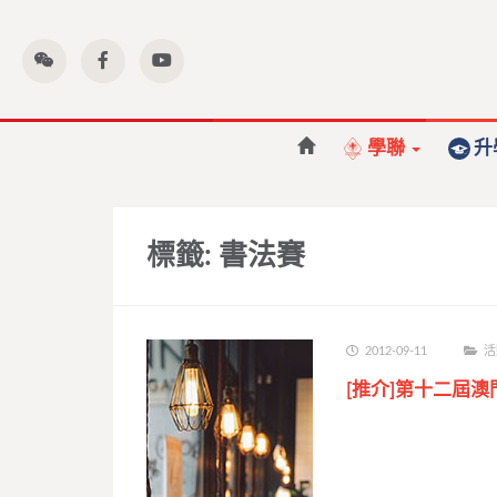
學聯
升
標籤:
書法賽
2012-09-11
活
[推介]第十二屆