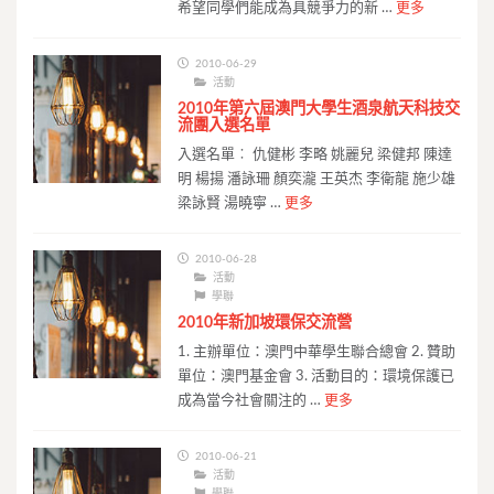
希望同學們能成為具競爭力的新 …
更多
2010-06-29
活動
2010年第六屆澳門大學生酒泉航天科技交
流團入選名單
入選名單︰ 仇健彬 李略 姚麗兒 梁健邦 陳達
明 楊揚 潘詠珊 顏奕瀧 王英杰 李衛龍 施少雄
梁詠賢 湯曉寧 …
更多
2010-06-28
活動
學聯
2010年新加坡環保交流營
1. 主辦單位：澳門中華學生聯合總會 2. 贊助
單位：澳門基金會 3. 活動目的：環境保護已
成為當今社會關注的 …
更多
2010-06-21
活動
學聯