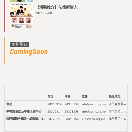
【活動推介】法律新鮮人
2026-06-08
即將舉行
ComingSoon
電話
傳真
電郵
通訊地址
會址
28365314
28358558
info@aecm.org.mo
澳門亞利鴉架街9
學聯辦事處及學生活動中心
28365314
28358558
info@aecm.org.mo
澳門慕拉士大馬路
澳門學聯升學及心理輔導中心
28723143
28358558
sup@aecm.org.mo
澳門慕拉士大馬路