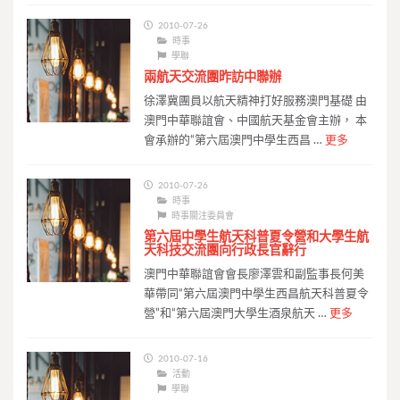
2010-07-26
時事
學聯
兩航天交流團昨訪中聯辦
徐澤冀團員以航天精神打好服務澳門基礎 由
澳門中華聯誼會、中國航天基金會主辦， 本
會承辦的“第六屆澳門中學生西昌 …
更多
2010-07-26
時事
時事關注委員會
第六屆中學生航天科普夏令營和大學生航
天科技交流團向行政長官辭行
澳門中華聯誼會會長廖澤雲和副監事長何美
華帶同“第六屆澳門中學生西昌航天科普夏令
營”和“第六屆澳門大學生酒泉航天 …
更多
2010-07-16
活動
學聯