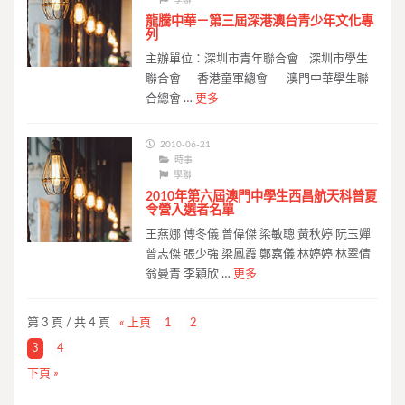
龍騰中華－第三屆深港澳台青少年文化專
列
主辦單位：深圳市青年聯合會 深圳市學生
聯合會 香港童軍總會 澳門中華學生聯
合總會 …
更多
2010-06-21
時事
學聯
2010年第六屆澳門中學生西昌航天科普夏
令營入選者名單
王燕娜 傅冬儀 曾偉傑 梁敏聰 黃秋婷 阮玉嬋
曾志傑 張少強 梁鳳霞 鄭嘉儀 林婷婷 林翠倩
翁曼青 李穎欣 …
更多
第 3 頁 / 共 4 頁
« 上頁
1
2
3
4
下頁 »