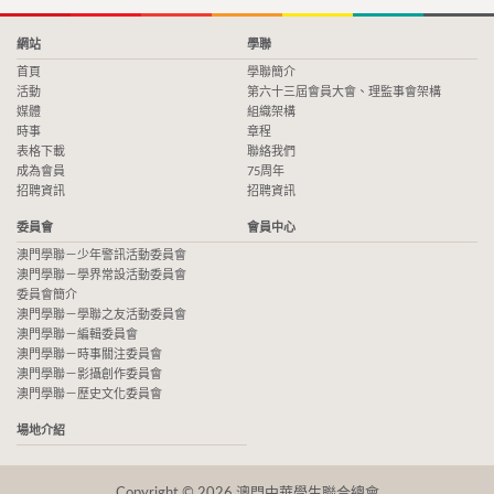
網站
學聯
首頁
學聯簡介
活動
第六十三屆會員大會、理監事會架構
媒體
組織架構
時事
章程
表格下載
聯絡我們
成為會員
75周年
招聘資訊
招聘資訊
委員會
會員中心
澳門學聯－少年警訊活動委員會
澳門學聯－學界常設活動委員會
委員會簡介
澳門學聯－學聯之友活動委員會
澳門學聯－編輯委員會
澳門學聯－時事關注委員會
澳門學聯－影攝創作委員會
澳門學聯－歷史文化委員會
場地介紹
Copyright © 2026 澳門中華學生聯合總會