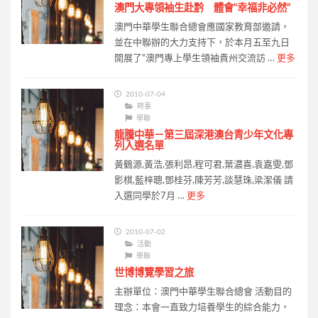
澳門大專領袖生赴黔 體會“幸福非必然”
澳門中華學生聯合總會應國家教育部邀請，
並在中聯辦的大力支持下，於本月五至九日
開展了“澳門專上學生領袖貴州交流訪 …
更多
2010-07-04
時事
學聯
龍騰中華－第三屆深港澳台青少年文化專
列入選名單
黃鶴源,黃浩,張利昂,程可君,葉濃喜,袁嘉雯,鄧
影棋,藍梓聰,鄧桂芬,陳芳芳,談慧珠,梁潔儀 請
入選同學於7月 …
更多
2010-07-02
活動
學聯
世博博覽學習之旅
主辦單位：澳門中華學生聯合總會 活動目的
理念：本會一直致力培養學生的綜合能力，