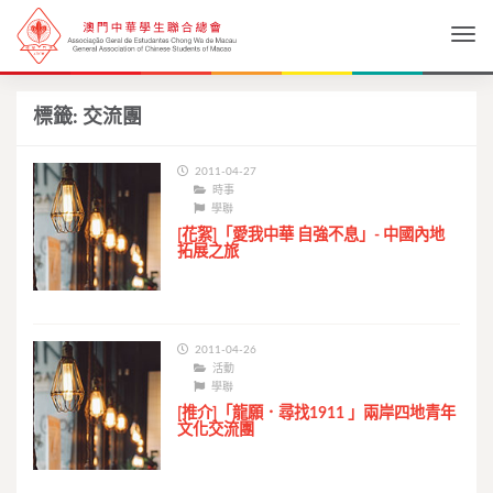
Togg
標籤:
交流團
2011-04-27
時事
學聯
[花絮]「愛我中華 自強不息」- 中國內地
拓展之旅
2011-04-26
活動
學聯
[推介]「龍願．尋找1911 」兩岸四地青年
文化交流團