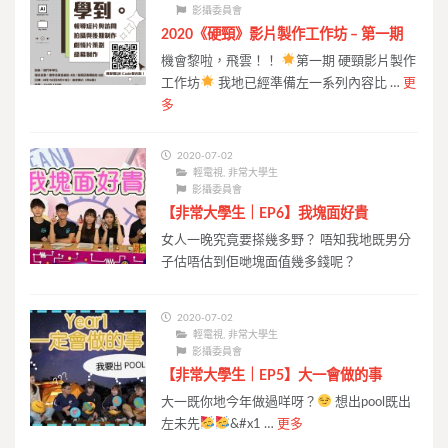
影攝委員會
2020《硬頸》影片製作工作坊 – 第一期
機會黎啦，飛雲！！
第一期 硬頸影片製作
工作坊
我地已經準備左一系列內容比 …
更
多
2020-07-02
輕電視
,
非常大學生
影攝委員會
【非常大學生｜EP6】我塊面好貴
女人一晚究竟要搽幾多野？ 唔知我地既男分
子估唔估到佢哋塊面值幾多錢呢？
2020-07-02
輕電視
,
非常大學生
影攝委員會
【非常大學生｜EP5】大一會做的事
大一既你地今年做過咩呀？
想出pool既出
左未先
&#x1 …
更多