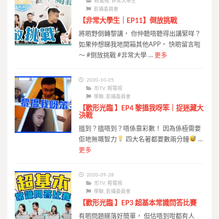
輕電視
,
非常大學生
影攝委員會
【非常大學生｜EP11】倒放挑戰
將啲野倒轉黎講， 你仲聽唔聽得出講緊咩？
如果仲想睇我地開箱其他APP， 快啲留言啦
～ #倒放挑戰 #非常大學 …
更多
2020-10-05
形TV
,
輕電視
學聯
,
影攝委員會
【歡形光臨 】EP4 黎搵我呀笨｜捉迷藏大
決戰
搵到？搵唔到？唔係靠彩數！ 因為係極需要
佢地無嘅智力
四大名著都要數兩分鐘
…
更多
2020-09-28
形TV
,
輕電視
學聯
,
影攝委員會
【歡形光臨 】EP3 超基本常識問答比賽
有啲問題睇落好簡單， 但估唔到咁都有人