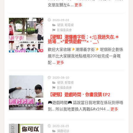
女朋友嬲左& …
更多
2020-09-03
硬頸
,
輕電視
影攝委員會
【硬頸】潮爆義字街：+;![].我迷失在.＊
這場﹍×°愛情遊戲°°°×．﹏\
歡迎大家收睇
潮爆義字街
呢個新企劃係
展示比大家睇我地點樣用200蚊完成一身嘅
配 …
更多
2020-08-10
硬頸
,
輕電視
影攝委員會
【硬頸】遊戲時間．你畫我猜 EP2
遊戲時間
話說當日我地實在係玩到停唔
到… 所以我地要換人再戰&#x1f44 …
更多
2020-08-05
興趣培訓