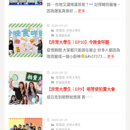
錯⋯ 你地又識唔識答呢？
記得睇到最後，
因為運氣真係好 …
更多
2020-09-25
輕電視
,
非常大學生
影攝委員會
【非常大學生｜EP10】今晚食咩餸
疫情期間 大家都只能困在屋企 好多人都因為
咁而變成一個小廚神
‍&#x1f373 …
更多
2020-09-25
輕電視
,
非常大學生
影攝委員會
【非常大學生｜EP9】唔等使拍賣大會
成日見到啲野就想買 買⋯⋯
2020-09-25
輕電視
,
非常大學生
影攝委員會