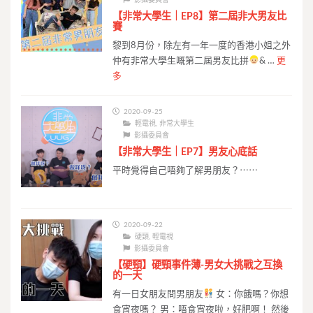
【非常大學生｜EP8】第二屆非大男友比
賽
黎到8月份，除左有一年一度的香港小姐之外
仲有非常大學生嘅第二屆男友比拼
& …
更
多
2020-09-25
輕電視
,
非常大學生
影攝委員會
【非常大學生｜EP7】男友心底話
平時覺得自己唔夠了解男朋友？⋯⋯
2020-09-22
硬頸
,
輕電視
影攝委員會
【硬頸】硬頸事件薄-男女大挑戰之互換
的一天
有一日女朋友問男朋友
女：你餓嗎？你想
食宵夜嗎？ 男：唔食宵夜啦，好肥啊！ 然後