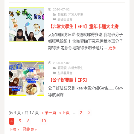
2020-07-02
輕電視
,
非常大學生
影攝委員會
【非常大學生｜EP4】童年卡通大比拼
大家細個戈陣睇卡通就睇得多喇 我地班分子
都唔執輸架！ 快啲黎睇下究竟係我地班分子
認得多 定係你地認得多啲卡通片 …
更多
2020-07-02
輕電視
,
非常大學生
影攝委員會
【公子好雙語｜EP5】
公子好雙語又到Ikea 今集介紹Ge係…… Gary
導航演繹
第 4 頁 / 共 17 頁
« 第一頁
« 上頁
...
2
3
4
5
6
...
10
...
下頁 »
最終頁 »