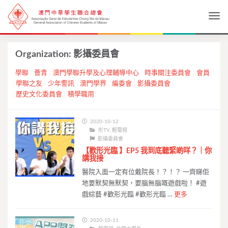
Togg
Organization:
影攝委員會
學聯
薈青
澳門學聯升學及心理輔導中心
時事關注委員會
會員
學聯之友
少年警訊
澳門學界
編委會
影攝委員會
歷史文化委員會
積學職用
2020-10-12
形TV
,
輕電視
影攝委員會
【歡形光臨 】EP5 我到底聽緊啲咩？｜你
講我接
醫院入面一定有位戴院長！？！？ 一齊睇佢
地要默契無默契，要腦無腦嘅遊戲啦！ #遊
戲綜藝 #歡形光臨 #歡形光臨 …
更多
2020-10-11