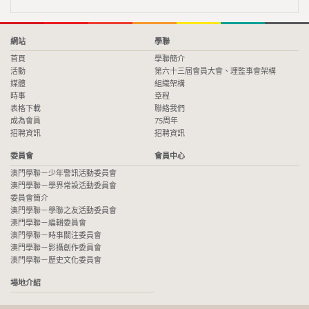
網站
學聯
首頁
學聯簡介
活動
第六十三屆會員大會、理監事會架構
媒體
組織架構
時事
章程
表格下載
聯絡我們
成為會員
75周年
招聘資訊
招聘資訊
委員會
會員中心
澳門學聯－少年警訊活動委員會
澳門學聯－學界常設活動委員會
委員會簡介
澳門學聯－學聯之友活動委員會
澳門學聯－編輯委員會
澳門學聯－時事關注委員會
澳門學聯－影攝創作委員會
澳門學聯－歷史文化委員會
場地介紹