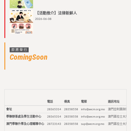
【活動推介】法律新鮮人
2026-06-08
即將舉行
ComingSoon
電話
傳真
電郵
通訊地址
會址
28365314
28358558
info@aecm.org.mo
澳門亞利鴉架街9
學聯辦事處及學生活動中心
28365314
28358558
info@aecm.org.mo
澳門慕拉士大馬路
澳門學聯升學及心理輔導中心
28723143
28358558
sup@aecm.org.mo
澳門慕拉士大馬路