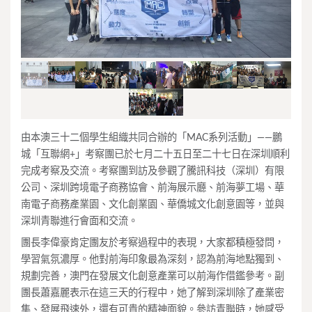
由本澳三十二個學生組織共同合辦的「MAC系列活動」——鵬
城「互聯網+」考察團已於七月二十五日至二十七日在深圳順利
完成考察及交流。考察團到訪及參觀了騰訊科技（深圳）有限
公司、深圳跨境電子商務協會、前海展示廳、前海夢工場、華
南電子商務產業園、文化創業園、華僑城文化創意園等，並與
深圳青聯進行會面和交流。
團長李偉豪肯定團友於考察過程中的表現，大家都積極發問，
學習氣氛濃厚。他對前海印象最為深刻，認為前海地點獨到、
規劃完善，澳門在發展文化創意產業可以前海作借鑑參考。副
團長蕭嘉麗表示在這三天的行程中，她了解到深圳除了產業密
集、發展飛速外，還有可貴的精神面貌。參訪青聯時，她感受