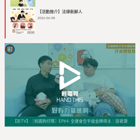
【活動推介】法律新鮮人
2026-06-08
【形TV】〖校園狗仔隊〗EP64. 全運會空手道金牌得主：容君灝