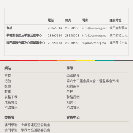
電話
傳真
電郵
通訊地址
會址
28365314
28358558
info@aecm.org.mo
澳門亞利鴉架街9
學聯辦事處及學生活動中心
28365314
28358558
info@aecm.org.mo
澳門慕拉士大馬路
澳門學聯升學及心理輔導中心
28723143
28358558
sup@aecm.org.mo
澳門慕拉士大馬路
網站
學聯
首頁
學聯簡介
活動
第六十三屆會員大會、理監事會架構
媒體
組織架構
時事
章程
表格下載
聯絡我們
成為會員
75周年
招聘資訊
招聘資訊
委員會
會員中心
澳門學聯－少年警訊活動委員會
澳門學聯－學界常設活動委員會