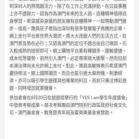
到深圳人的熱情跟活力，除了在工作上充滿拼勁，在公益事務
上亦不遺餘力，認為作為澳門未來的主人翁，這種精神值得自
身學習，希望感染身邊的朋友擁有這種精神，一起帶動澳門進
步、成長。團員莊子君指出深圳有很多發展電子商務的企業，
網上支付平台是世界大潮流，將大大改變人們的生活方式，在
澳門普及勢在必行；又認為澳門的定位不適合由自己做起，引
入較成熟的技術即可。網上購物平台素有種類多、運輸便捷、
成本低等優勢，若然引入澳門，必定帶來很大衝擊。然而目前
本澳法律尚未允許網上支付，對此，團員高敏婷表示希望澳門
盡快修法，跟上國際潮流，而且也能引進大量商機，刺激經
濟。亦可以吸引學生選擇其他專業的科目，而非只專注博彩旅
遊，同時增加就業機會。
參加者會在8月20日在旅遊塔舉行的「YES I am學生年度盛會」
中發表考察成果。是次考察團由澳門特別行政區政府社會文化
司、澳門基金會、教育暨青年局及霍英東基金會贊助。