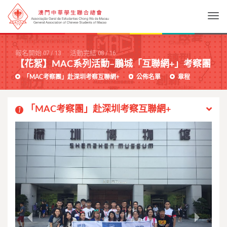
Togg
報名開始
07
/
13
活動完結
08
/
16
【花絮】MAC系列活動–鵬城「互聯網+」考察團
「MAC考察團」赴深圳考察互聯網+
公佈名單
章程
「MAC考察團」赴深圳考察互聯網+
1
Previous
Next