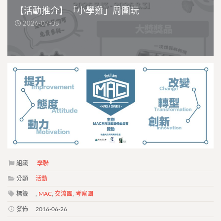
【活動推介】「小學雞」周圍玩
2026-07-08
組織
學聯
分類
活動
標籤
,
MAC
,
交流團
,
考察團
發佈
2016-06-26