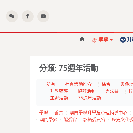
學聯
升
分類:
75週年活動
所有
社會活動推介
綜合
興趣
升學輔導
協辦活動
書法賽
校
主辦活動
75週年活動
學聯
薈青
澳門學聯升學及心理輔導中心
澳門學界
編委會
影攝委員會
歷史文化