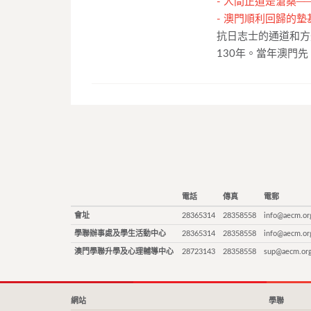
-
人間正道是滄桑─
-
澳門順利回歸的墊
抗日志士的通道和方舟
130年。當年澳門先
電話
傳真
電郵
會址
28365314
28358558
info@aecm.or
學聯辦事處及學生活動中心
28365314
28358558
info@aecm.or
澳門學聯升學及心理輔導中心
28723143
28358558
sup@aecm.or
網站
學聯