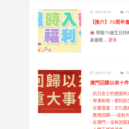
2025-04-29
7
【推介】75周年
學聯75歲生日快
身邊嘅 …
更多
2024-12-04
7
澳門回歸以來十件
-
抗日志士的通道和
-
琴澳和鳴，便利民
-
任重道遠：文化遺
-
教育回饋——從赴
-
在澳門，没有因貧