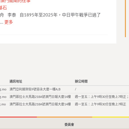
─澳門關閘的往事
基石
 李泰 自1895年至2025年，中日甲午戰爭已過了
 …
更多
通訊地址
辦公時間
g.mo
澳門亞利鴉架街9號容永大廈一樓A,B
/
g.mo
澳門慕拉士大馬路218A號澳門日報大廈14樓
週一至五：上午9時30分至晚上7時正；
g.mo
澳門慕拉士大馬路218A號澳門日報大廈14樓
週一至五：上午9時30分至晚上7時正
委員會