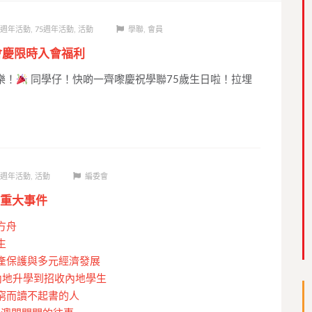
5週年活動
,
75週年活動
,
活動
學聯
,
會員
會慶限時入會福利
樂！
同學仔！快啲一齊嚟慶祝學聯75歲生日啦！拉埋
5週年活動
,
活動
編委會
重大事件
方舟
生
產保護與多元經濟發展
內地升學到招收內地學生
窮而讀不起書的人