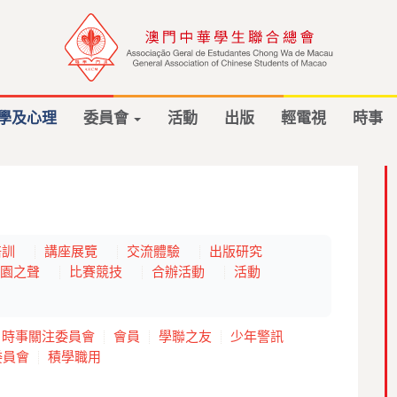
學及心理
委員會
活動
出版
輕電視
時事
培訓
講座展覽
交流體驗
出版研究
園之聲
比賽競技
合辦活動
活動
時事關注委員會
會員
學聯之友
少年警訊
委員會
積學職用