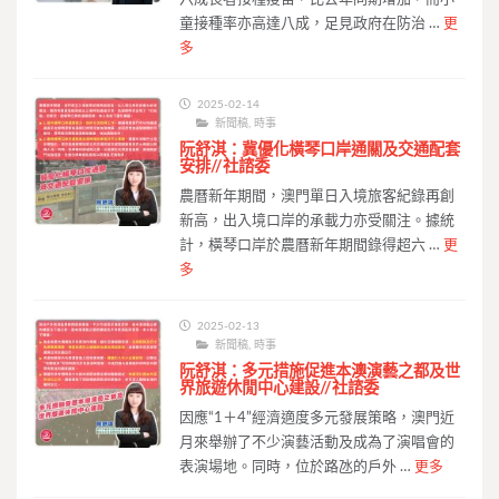
童接種率亦高達八成，足見政府在防治 …
更
多
2025-02-14
新聞稿
,
時事
阮舒淇：冀優化橫琴口岸通關及交通配套
安排//社諮委
農曆新年期間，澳門單日入境旅客紀錄再創
新高，出入境口岸的承載力亦受關注。據統
計，橫琴口岸於農曆新年期間錄得超六 …
更
多
2025-02-13
新聞稿
,
時事
阮舒淇：多元措施促進本澳演藝之都及世
界旅遊休閒中心建設//社諮委
因應“1＋4”經濟適度多元發展策略，澳門近
月來舉辦了不少演藝活動及成為了演唱會的
表演場地。同時，位於路氹的戶外 …
更多