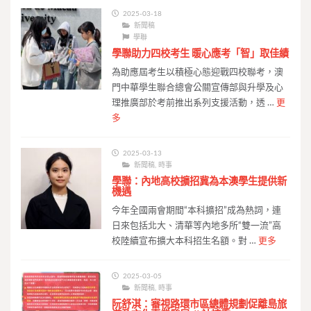
2025-03-18
新聞稿
學聯
學聯助力四校考生 暖心應考「智」取佳績
為助應屆考生以積極心態迎戰四校聯考，澳
門中華學生聯合總會公關宣傳部與升學及心
理推廣部於考前推出系列支援活動，透 …
更
多
2025-03-13
新聞稿
,
時事
學聯：內地高校擴招冀為本澳學生提供新
機遇
今年全國兩會期間“本科擴招”成為熱詞，連
日來包括北大、清華等內地多所“雙一流”高
校陸續宣布擴大本科招生名額。對 …
更多
2025-03-05
新聞稿
,
時事
阮舒淇：審視路環市區總體規劃促離島旅