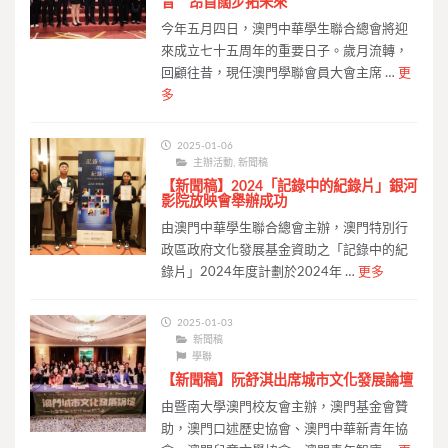
昔 昂首闊步拓未來
今年五月四日，澳門中華學生聯合總會將迎
來成立七十五周年的重要日子。歲月流轉，
回顧往昔，現任澳門學聯會員大會主席 …
更
多
2025-01-06
主辦活動
,
新聞稿
【新聞稿】2024「記錄中的紀錄片」銀河
影院放映會舉辦成功
由澳門中華學生聯合總會主辦，澳門特別行
政區政府文化發展基金資助之「記錄中的紀
錄片」2024年度計劃於2024年 …
更多
2025-01-03
新聞稿
學聯
【新聞稿】阮舒淇出席城市文化發展論壇
由暨南大學澳門校友會主辦，澳門基金會贊
助，澳門口述歷史協會、澳門中華新青年協