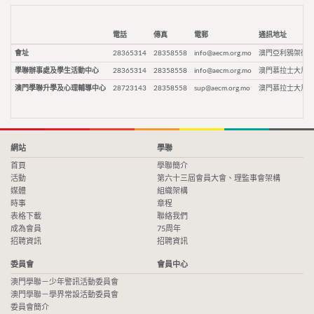
電話
傳真
電郵
通訊地址
會址
28365314
28358558
info@aecm.org.mo
澳門亞利鴉架街9
學聯辦事處及學生活動中心
28365314
28358558
info@aecm.org.mo
澳門慕拉士大馬路
澳門學聯升學及心理輔導中心
28723143
28358558
sup@aecm.org.mo
澳門慕拉士大馬路
網站
學聯
首頁
學聯簡介
活動
第六十三屆會員大會、理監事會架構
媒體
組織架構
時事
章程
表格下載
聯絡我們
成為會員
75周年
招聘資訊
招聘資訊
委員會
會員中心
澳門學聯－少年警訊活動委員會
澳門學聯－學界常設活動委員會
委員會簡介