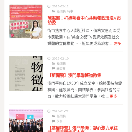
2025-02-12
新聞稿
,
時事
施妮娜：打造熟食中心共融餐飲環境//市
諮委
街市熟食中心因鄰近社區、價格實惠而深受
市民歡迎，在“美食之都”的品牌效應及社交
媒體的宣傳推動下，近年更成為旅客 …
更多
2025-02-10
新聞稿
編委會
【新聞稿】澳門學聯舊物徵集
澳門學聯自1950年成立至今，始終秉持熱愛
祖國、建設澳門、團結學界、參與社會的宗
旨，致力於團結廣大澳門學生，推 …
更多
2025-01-22
新聞稿
學聯
【基層呼聲】澳門學聯：凝心聚力承往