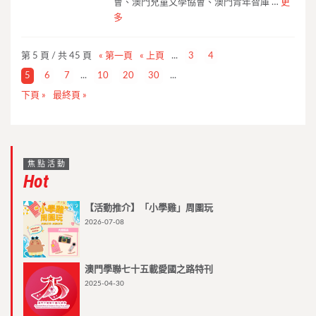
會、澳門兒童文學協會、澳門青年智庫 …
更
多
第 5 頁 / 共 45 頁
« 第一頁
« 上頁
...
3
4
5
6
7
...
10
20
30
...
下頁 »
最終頁 »
焦點活動
Hot
【活動推介】「小學雞」周圍玩
2026-07-08
澳門學聯七十五載愛國之路特刊
2025-04-30