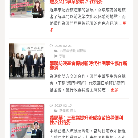
遊及文化事業發展 // 社諮委
近年來配合旅遊業的發展，路環成為各地旅
客了解澳門以前漁業文化及休憩的地點，而
路環作為澳門居民後花園的角色亦已明 …
更
多
2025-02-21
75週年活動
,
新聞稿
學聯
學聯訪澳基會探討新時代社團學生協作新
機遇
為深化雙方交流合作，澳門中華學生聯合總
會（下稱“︁澳門學聯”︁）代表團日前拜訪澳門
基金會，獲行政委員會主席吳志 …
更多
2025-02-15
新聞稿
,
時事
蕭顯華：三建議提升流感疫苗接種便利
性//社諮委
本澳已進入流感高峰期，當局日前表示接近
六成長者接種疫苗，比去年同期增加，而小