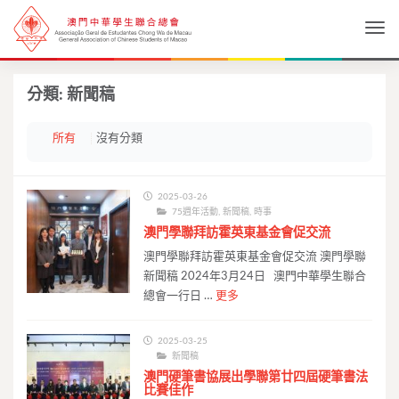
Togg
分類:
新聞稿
所有
沒有分類
2025-03-26
75週年活動
,
新聞稿
,
時事
澳門學聯拜訪霍英東基金會促交流
澳門學聯拜訪霍英東基金會促交流 澳門學聯
新聞稿 2024年3月24日 澳門中華學生聯合
總會一行日 …
更多
2025-03-25
新聞稿
澳門硬筆書協展出學聯第廿四屆硬筆書法
比賽佳作