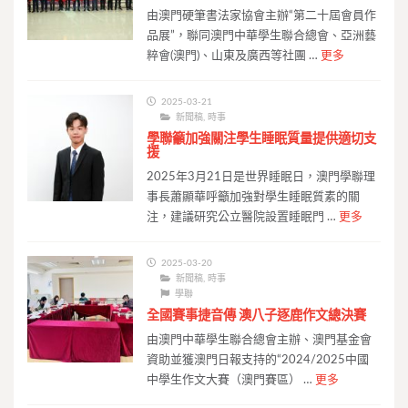
由澳門硬筆書法家協會主辦“第二十屆會員作
品展”，聯同澳門中華學生聯合總會、亞洲藝
粹會(澳門)、山東及廣西等社團 …
更多
2025-03-21
新聞稿
,
時事
學聯籲加強關注學生睡眠質量提供適切支
援
2025年3月21日是世界睡眠日，澳門學聯理
事長蕭顯華呼籲加強對學生睡眠質素的關
注，建議研究公立醫院設置睡眠門 …
更多
2025-03-20
新聞稿
,
時事
學聯
全國賽事捷音傳 澳八子逐鹿作文總決賽
由澳門中華學生聯合總會主辦、澳門基金會
資助並獲澳門日報支持的“2024/2025中國
中學生作文大賽（澳門賽區） …
更多